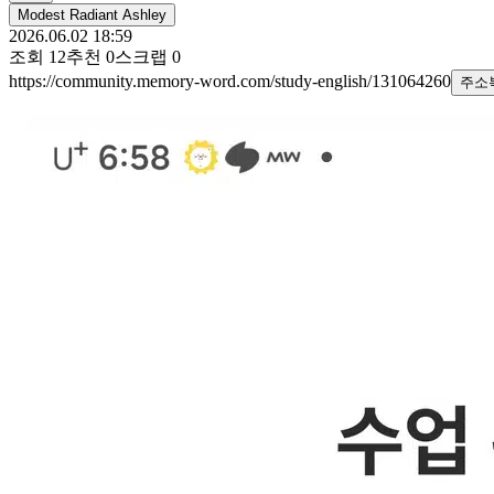
Modest Radiant Ashley
2026.06.02 18:59
조회
12
추천
0
스크랩
0
https://community.memory-word.com/study-english/131064260
주소