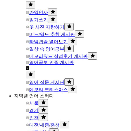
가입인사
일기쓰기
꽃 사진 자랑하기
미드/영드 추천 게시판
타임캡슐 열어보기
일상 속 영어공부
메모리워드 상점후기 게시판
영어공부 인증 게시판
영어 질문 게시판
메모리 크리스마스
지역별 언어 스터디
서울
경기
인천
대전/세종/충청