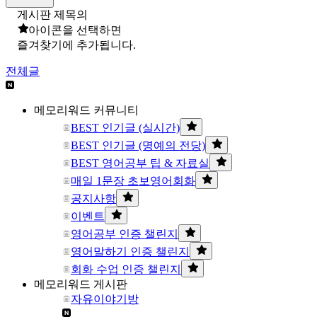
게시판 제목의
아이콘을 선택하면
즐겨찾기에 추가됩니다.
전체글
메모리워드 커뮤니티
BEST 인기글 (실시간)
BEST 인기글 (명예의 전당)
BEST 영어공부 팁 & 자료실
매일 1문장 초보영어회화
공지사항
이벤트
영어공부 인증 챌린지
영어말하기 인증 챌린지
회화 수업 인증 챌린지
메모리워드 게시판
자유이야기방