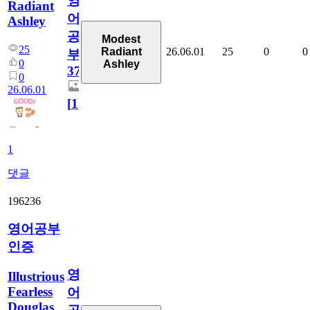
영
Radiant
어
Ashley
공
Modest
25
26.06.01
25
0
0
Radiant
부
0
Ashley
37
0
26.06.01
[
1
]
1
댓글
196236
영어공부
인증
영
Illustrious
Fearless
어
Douglas