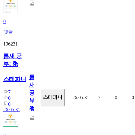
0
댓글
196231
틈새 공
부! 📚
틈
스테파니
새
7
공
스테파니
26.05.31
7
0
0
0
부!
0
📚
26.05.31