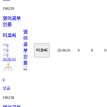
196239
영어공부
인증
영
미코씨
어
공
9
부
0
미코씨
26.06.01
9
0
0
0
인
26.06.01
증
0
댓글
196238