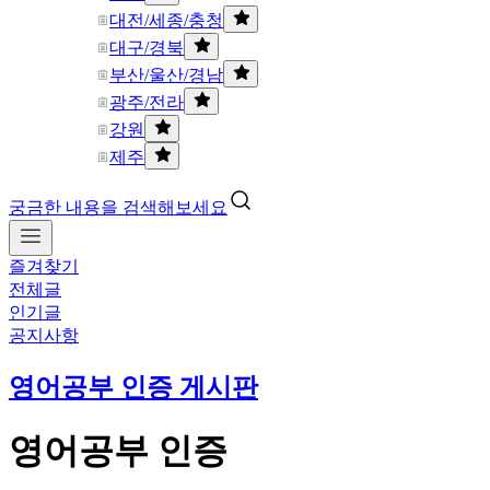
대전/세종/충청
대구/경북
부산/울산/경남
광주/전라
강원
제주
궁금한 내용을 검색해보세요
즐겨찾기
전체글
인기글
공지사항
영어공부 인증 게시판
영어공부 인증