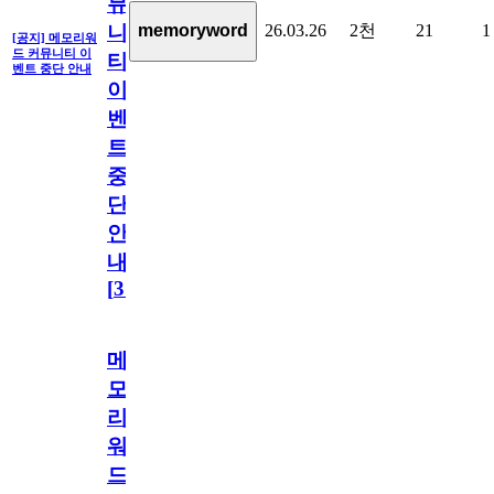
뮤
26.03.26
2천
21
1
memoryword
니
[공지] 메모리워
드 커뮤니티 이
티
벤트 중단 안내
이
벤
트
중
단
안
내
[
31
]
메
모
리
워
드