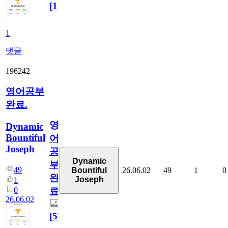
[
1
]
1
댓글
196242
영어공부
완료.
영
Dynamic
Bountiful
어
Joseph
공
Dynamic
부
49
26.06.02
49
1
0
Bountiful
완
Joseph
1
0
료.
26.06.02
[
5
]