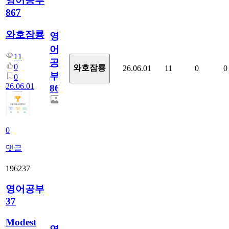
영어공부
867
와호잠룡
영
어
11
공
0
와호잠룡
26.06.01
11
0
0
부
0
26.06.01
867
0
댓글
196237
영어공부
37
Modest