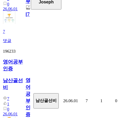
부
Joseph
0
26.06.01
[
7
]
7
댓글
196233
영어공부
인증
영
남산골선
어
비
공
7
부
남산골선비
26.06.01
7
1
0
1
인
0
26.06.01
증