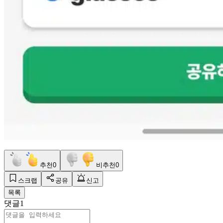
추천
0
비추천
0
스크랩
공유
신고
목록
댓글
1