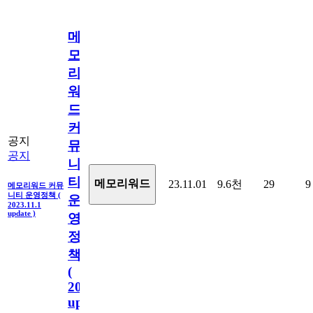
메
모
리
워
드
커
공지
뮤
공지
니
티
메모리워드
23.11.01
9.6천
29
9
메모리워드 커뮤
니티 운영정책 (
운
2023.11.1
update )
영
정
책
(
2023.11.1
update