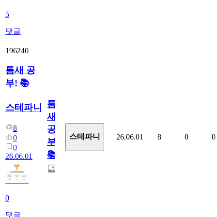
5
댓글
196240
틈새 공
부! 📚
틈
스테파니
새
8
공
스테파니
26.06.01
8
0
0
0
부!
0
📚
26.06.01
0
댓글