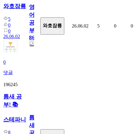
와호잠룡
영
어
5
공
0
와호잠룡
26.06.02
5
0
0
부
0
26.06.02
868
0
댓글
196245
틈새 공
부! 📚
틈
스테파니
새
8
공