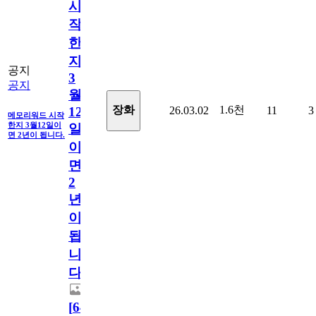
시
작
한
지
공지
3
공지
월
1.6천
장화
26.03.02
11
3
12
메모리워드 시작
한지 3월12일이
일
면 2년이 됩니다.
이
면
2
년
이
됩
니
다.
[
64
]