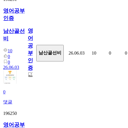
영어공부
인증
영
남산골선
어
비
공
10
부
남산골선비
26.06.03
10
0
0
0
인
0
26.06.03
증
0
댓글
196250
영어공부