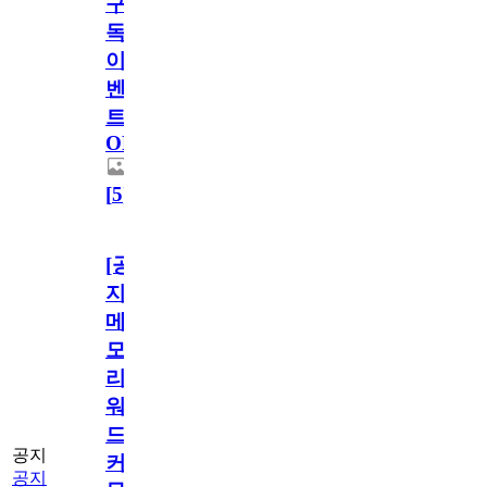
구
독
이
벤
트
OPEN!
[
5
]
[공
지]
메
모
리
워
드
공지
커
공지