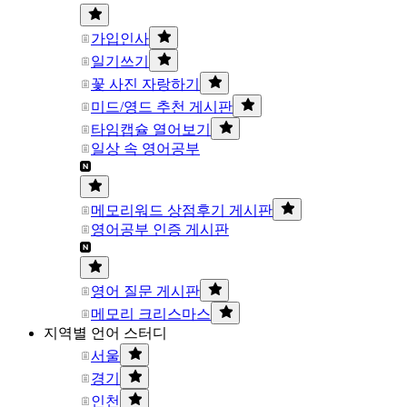
가입인사
일기쓰기
꽃 사진 자랑하기
미드/영드 추천 게시판
타임캡슐 열어보기
일상 속 영어공부
메모리워드 상점후기 게시판
영어공부 인증 게시판
영어 질문 게시판
메모리 크리스마스
지역별 언어 스터디
서울
경기
인천