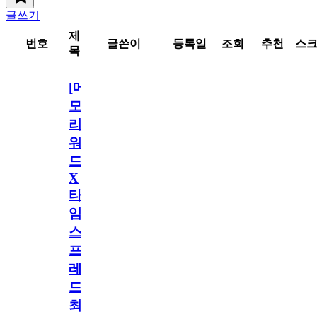
글쓰기
제
번호
글쓴이
등록일
조회
추천
스
목
[메
모
리
워
드
X
타
임
스
프
레
드]
최