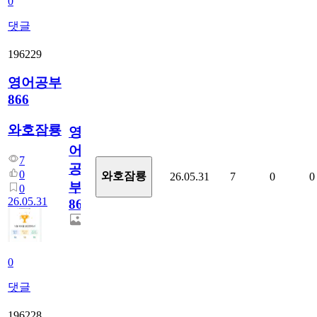
0
댓글
196229
영어공부
866
와호잠룡
영
어
7
공
0
와호잠룡
26.05.31
7
0
0
부
0
26.05.31
866
0
댓글
196228