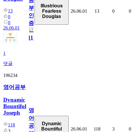
공
Illustrious
부
13
26.06.01
13
0
0
Fearless
인
Douglas
0
0
증
26.06.01
[
1
]
1
댓글
196234
영어공부
Dynamic
Bountiful
영
Joseph
어
Dynamic
118
공
26.06.01
118
3
0
Bountiful
3