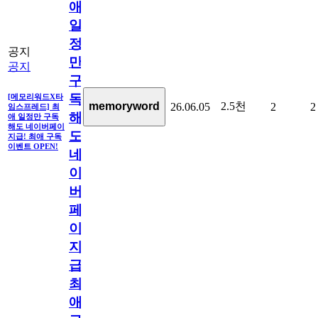
애
일
정
공지
만
공지
구
독
[메모리워드X타
2.5천
memoryword
26.06.05
2
2
임스프레드] 최
해
애 일정만 구독
해도 네이버페이
도
지급! 최애 구독
이벤트 OPEN!
네
이
버
페
이
지
급!
최
애