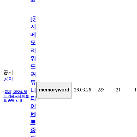
[공
지]
메
모
리
워
드
공지
커
공지
뮤
26.03.26
2천
21
1
memoryword
니
[공지] 메모리워
드 커뮤니티 이벤
티
트 중단 안내
이
벤
트
중