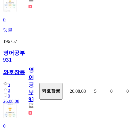
0
댓글
196757
영어공부
931
영
와호잠룡
어
공
5
0
와호잠룡
26.08.08
5
0
0
부
0
931
26.08.08
0