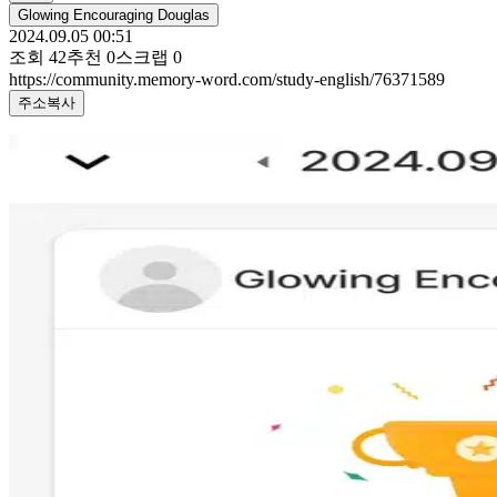
Glowing Encouraging Douglas
2024.09.05 00:51
조회
42
추천
0
스크랩
0
https://community.memory-word.com/study-english/76371589
주소복사