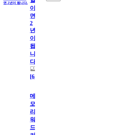
일
면 2년이 됩니다.
이
면
2
년
이
됩
니
다.
[
64
]
메
모
리
워
드