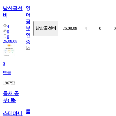
영
남산골선
어
비
공
4
부
남산골선비
26.08.08
4
0
0
0
인
0
26.08.08
증
0
댓글
196752
틈새 공
부! 📚
틈
스테파니