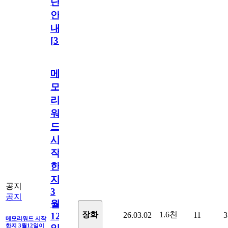
단
안
내
[
31
]
메
모
리
워
드
시
작
한
지
공지
3
공지
월
1.6천
장화
26.03.02
11
3
12
메모리워드 시작
한지 3월12일이