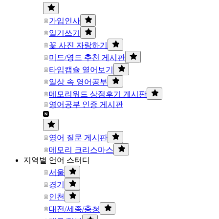
가입인사
일기쓰기
꽃 사진 자랑하기
미드/영드 추천 게시판
타임캡슐 열어보기
일상 속 영어공부
메모리워드 상점후기 게시판
영어공부 인증 게시판
영어 질문 게시판
메모리 크리스마스
지역별 언어 스터디
서울
경기
인천
대전/세종/충청