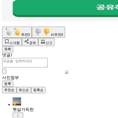
추천
0
비추천
0
스크랩
공유
신고
목록
댓글
1
사진첨부
등록
추천순
최신순
등록순
햇살가득한