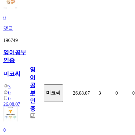
0
댓글
196749
영어공부
인증
영
미코씨
어
공
3
부
0
미코씨
26.08.07
3
0
0
0
인
26.08.07
증
0