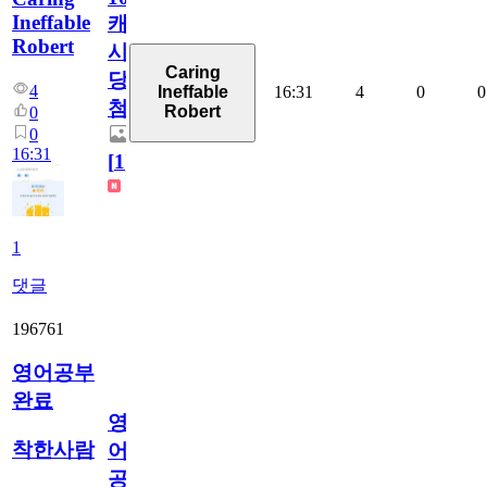
Ineffable
캐
Robert
시
Caring
당
4
16:31
4
0
0
Ineffable
첨
Robert
0
0
16:31
[
1
]
1
댓글
196761
영어공부
완료
영
착한사람
어
공