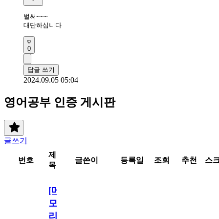
벌써~~~

대단하십니다 
0
답글 쓰기
2024.09.05 05:04
영어공부 인증 게시판
글쓰기
제
번호
글쓴이
등록일
조회
추천
스
목
[메
모
리