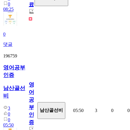
0
료
08:25
0
댓글
196759
영어공부
인증
영
남산골선
어
비
공
부
3
남산골선비
05:50
3
0
0
0
인
0
증
05:50