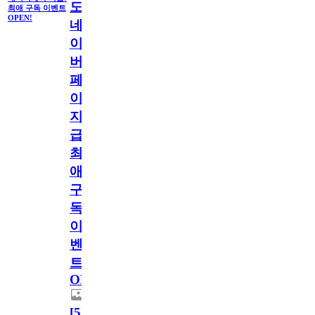
도
최애 구독 이벤트
OPEN!
네
이
버
페
이
지
급!
최
애
구
독
이
벤
트
OPEN!
[
5
]