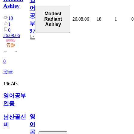
영
Ashley
어
Modest
공
18
26.08.06
18
1
0
Radiant
부
1
Ashley
0
97
26.08.06
0
댓글
196743
영어공부
인증
영
남산골선
어
비
공