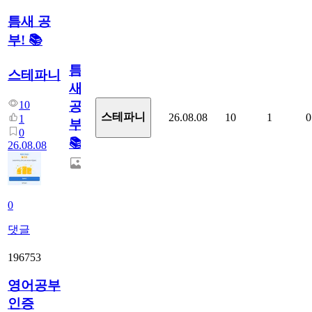
틈새 공
부! 📚
틈
스테파니
새
10
공
스테파니
26.08.08
10
1
0
1
부!
0
📚
26.08.08
0
댓글
196753
영어공부
인증