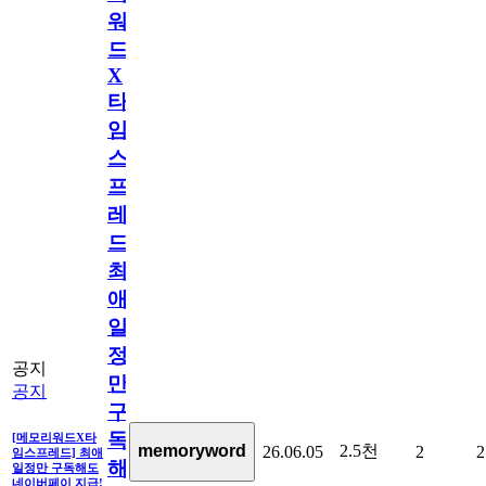
워
드
X
타
임
스
프
레
드]
최
애
일
정
공지
만
공지
구
독
[메모리워드X타
2.5천
memoryword
26.06.05
2
2
임스프레드] 최애
해
일정만 구독해도
네이버페이 지급!