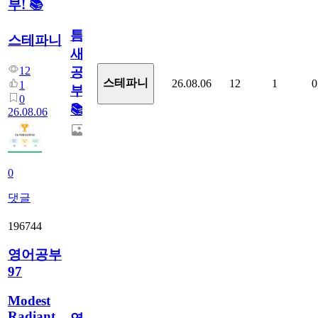
부! 📚
틈
스테파니
새
12
공
스테파니
26.08.06
12
1
0
1
부!
0
📚
26.08.06
0
댓글
196744
영어공부
97
Modest
Radiant