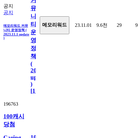
커
공지
뮤
공지
니
티
메모리워드
23.11.01
9.6천
29
9
메모리워드 커뮤
니티 운영정책 (
운
2023.11.1 update
)
영
정
책
(
2023.11.1
update
)
[
110
]
196763
100캐시
당첨
100
Caring