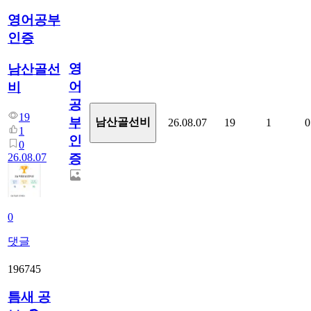
영어공부
인증
영
남산골선
어
비
공
19
부
남산골선비
26.08.07
19
1
0
1
인
0
26.08.07
증
0
댓글
196745
틈새 공