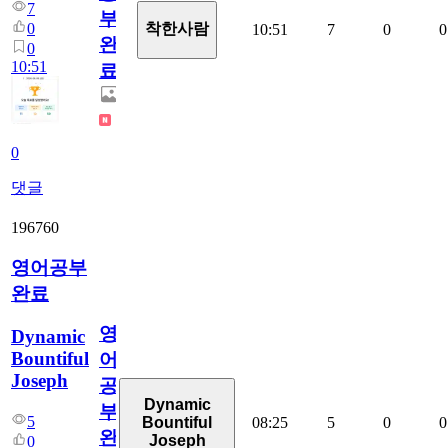
7
부
0
착한사람
10:51
7
0
0
완
0
10:51
료
0
댓글
196760
영어공부
완료
영
Dynamic
Bountiful
어
Joseph
공
Dynamic
부
5
08:25
5
0
0
Bountiful
완
Joseph
0