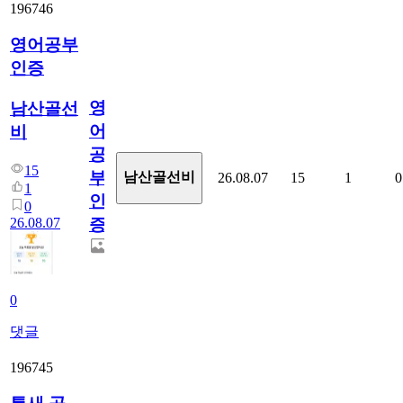
196746
영어공부
인증
영
남산골선
어
비
공
15
부
남산골선비
26.08.07
15
1
0
1
인
0
26.08.07
증
0
댓글
196745