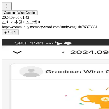
Gracious Wise Gabriel
2024.09.05 01:42
조회
23
추천
0
스크랩
0
https://community.memory-word.com/study-english/76373331
주소복사