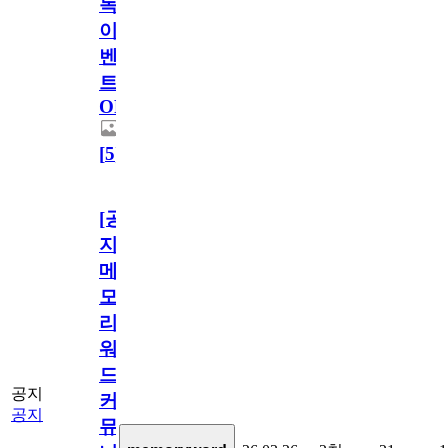
독
이
벤
트
OPEN!
[
5
]
[공
지]
메
모
리
워
드
공지
커
공지
뮤