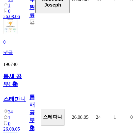
Joseph
1
완
0
료
26.08.06
0
댓글
196740
틈새 공
부! 📚
틈
스테파니
새
24
공
스테파니
26.08.05
24
1
0
1
부!
0
📚
26.08.05