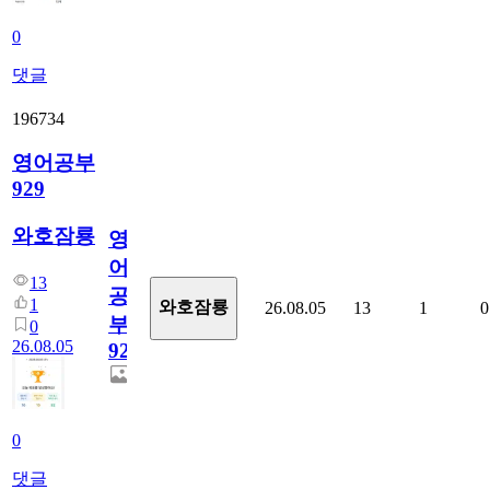
0
댓글
196734
영어공부
929
와호잠룡
영
어
13
공
1
와호잠룡
26.08.05
13
1
0
부
0
26.08.05
929
0
댓글