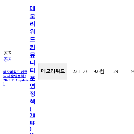
메
모
리
워
드
커
공지
뮤
공지
니
티
메모리워드
23.11.01
9.6천
29
9
메모리워드 커뮤
니티 운영정책 (
운
2023.11.1 update
)
영
정
책
(
2023.11.1
update
)