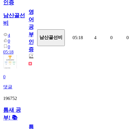
인증
영
남산골선
어
비
공
부
4
남산골선비
05:18
4
0
0
0
인
0
증
05:18
0
댓글
196752
틈새 공
부! 📚
틈