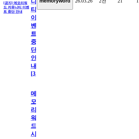
26.03.26
2천
21
1
memoryword
니
[공지] 메모리워
드 커뮤니티 이벤
티
트 중단 안내
이
벤
트
중
단
안
내
[
31
]
메
모
리
워
드
시