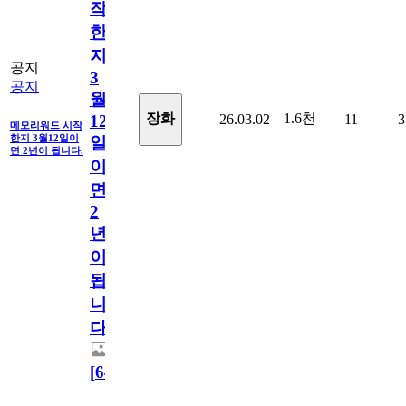
작
한
지
공지
3
공지
월
1.6천
장화
26.03.02
11
3
12
메모리워드 시작
한지 3월12일이
일
면 2년이 됩니다.
이
면
2
년
이
됩
니
다.
[
64
]