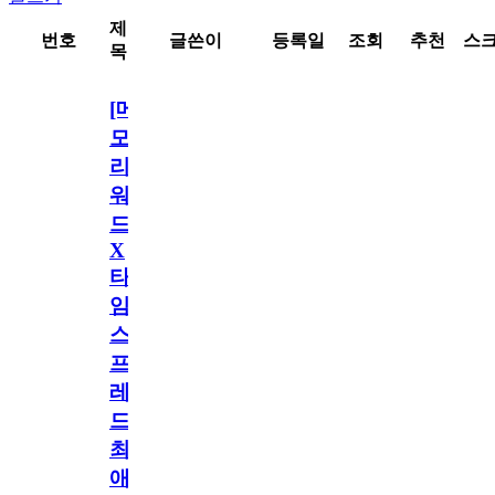
제
번호
글쓴이
등록일
조회
추천
스
목
[메
모
리
워
드
X
타
임
스
프
레
드]
최
애