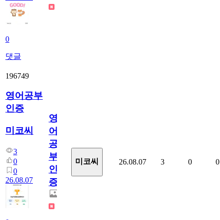
0
댓글
196749
영어공부
인증
영
미코씨
어
공
3
부
0
미코씨
26.08.07
3
0
0
인
0
26.08.07
증