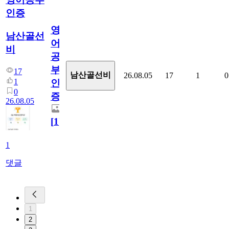
인증
영
남산골선
어
비
공
부
17
남산골선비
26.08.05
17
1
0
1
인
0
증
26.08.05
[
1
]
1
댓글
1
2