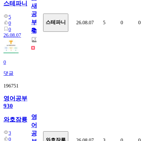
스테파니
새
공
5
부!
스테파니
26.08.07
5
0
0
0
0
📚
26.08.07
0
댓글
196751
영어공부
930
영
와호잠룡
어
공
3
0
와호잠룡
26.08.07
3
0
0