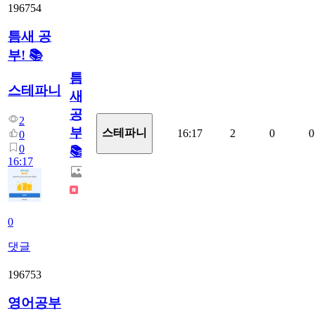
196754
틈새 공
부! 📚
틈
스테파니
새
공
2
부!
스테파니
16:17
2
0
0
0
0
📚
16:17
0
댓글
196753
영어공부