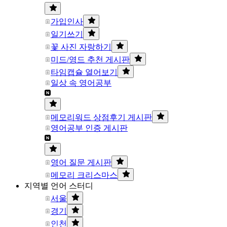
가입인사
일기쓰기
꽃 사진 자랑하기
미드/영드 추천 게시판
타임캡슐 열어보기
일상 속 영어공부
메모리워드 상점후기 게시판
영어공부 인증 게시판
영어 질문 게시판
메모리 크리스마스
지역별 언어 스터디
서울
경기
인천