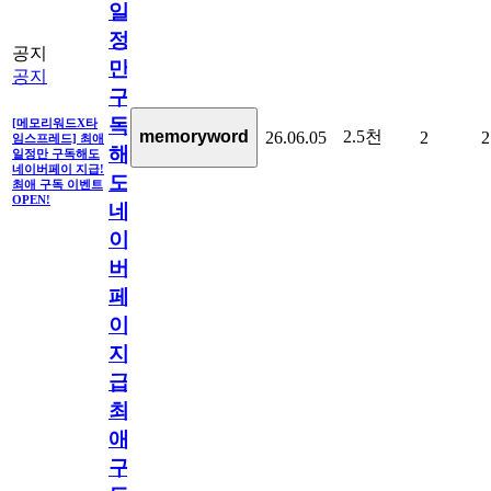
일
정
공지
만
공지
구
독
[메모리워드X타
2.5천
memoryword
26.06.05
2
2
임스프레드] 최애
해
일정만 구독해도
네이버페이 지급!
도
최애 구독 이벤트
OPEN!
네
이
버
페
이
지
급!
최
애
구