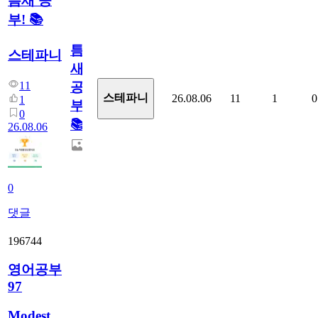
틈새 공
부! 📚
틈
스테파니
새
11
공
스테파니
26.08.06
11
1
0
1
부!
0
📚
26.08.06
0
댓글
196744
영어공부
97
Modest