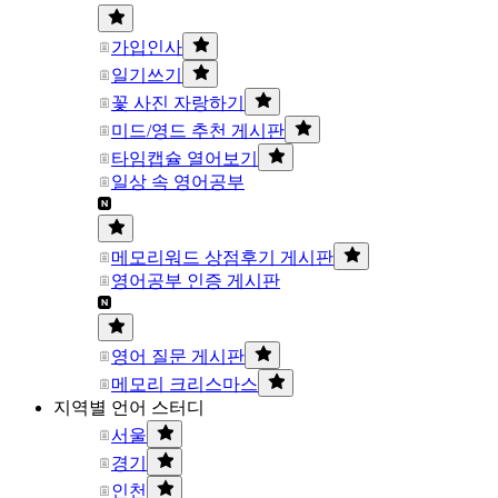
가입인사
일기쓰기
꽃 사진 자랑하기
미드/영드 추천 게시판
타임캡슐 열어보기
일상 속 영어공부
메모리워드 상점후기 게시판
영어공부 인증 게시판
영어 질문 게시판
메모리 크리스마스
지역별 언어 스터디
서울
경기
인천