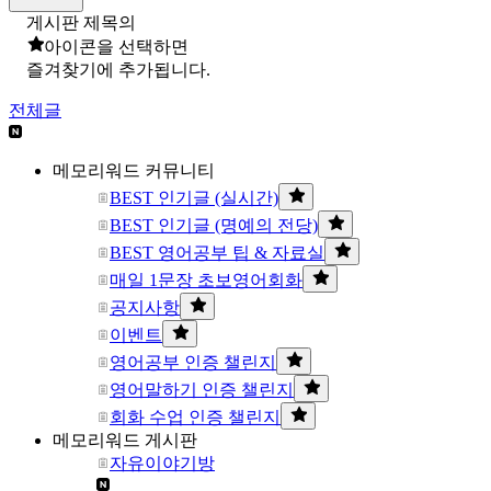
게시판 제목의
아이콘을 선택하면
즐겨찾기에 추가됩니다.
전체글
메모리워드 커뮤니티
BEST 인기글 (실시간)
BEST 인기글 (명예의 전당)
BEST 영어공부 팁 & 자료실
매일 1문장 초보영어회화
공지사항
이벤트
영어공부 인증 챌린지
영어말하기 인증 챌린지
회화 수업 인증 챌린지
메모리워드 게시판
자유이야기방