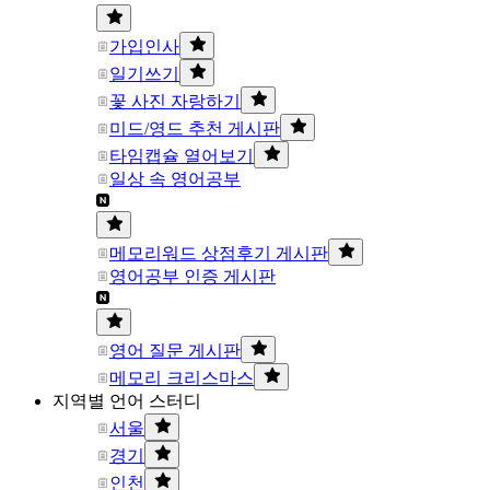
가입인사
일기쓰기
꽃 사진 자랑하기
미드/영드 추천 게시판
타임캡슐 열어보기
일상 속 영어공부
메모리워드 상점후기 게시판
영어공부 인증 게시판
영어 질문 게시판
메모리 크리스마스
지역별 언어 스터디
서울
경기
인천