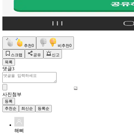
추천
0
비추천
0
스크랩
공유
신고
목록
댓글
3
사진첨부
등록
추천순
최신순
등록순
해삐