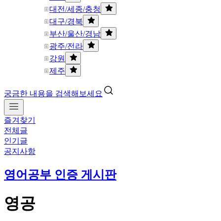
대전/세종/충청
대구/경북
부산/울산/경남
광주/전라
강원
제주
궁금한 내용을 검색해보세요
즐겨찾기
전체글
인기글
공지사항
영어공부 인증 게시판
영공