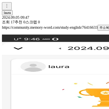
laura
2024.09.05 09:47
조회
17
추천
0
스크랩
0
https://community.memory-word.com/study-english/76416633
주소복