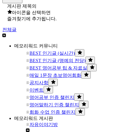
게시판 제목의
아이콘을 선택하면
즐겨찾기에 추가됩니다.
전체글
메모리워드 커뮤니티
BEST 인기글 (실시간)
BEST 인기글 (명예의 전당)
BEST 영어공부 팁 & 자료실
매일 1문장 초보영어회화
공지사항
이벤트
영어공부 인증 챌린지
영어말하기 인증 챌린지
회화 수업 인증 챌린지
메모리워드 게시판
자유이야기방