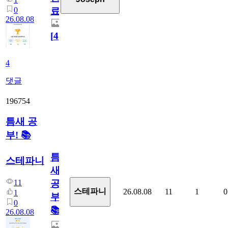
0
료
26.08.08
[
4
]
4
댓글
196754
틈새 공
부! 📚
틈
스테파니
새
11
공
스테파니
26.08.08
11
1
0
1
부!
0
📚
26.08.08