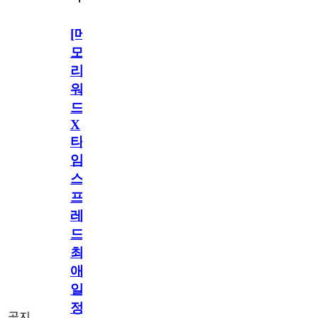
[메
모
리
워
드
X
타
임
스
프
레
드]
최
애
일
정
공지