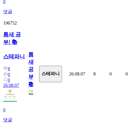
0
댓글
196752
틈새 공
부! 📚
틈
스테파니
새
8
공
스테파니
26.08.07
8
0
0
0
부!
0
📚
26.08.07
0
댓글