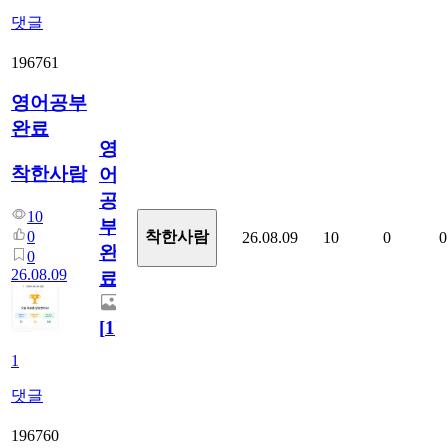
댓글
196761
영어공부
완료
영
착한사람
어
공
10
부
0
착한사람
26.08.09
10
0
0
완
0
26.08.09
료
[
1
]
1
댓글
196760