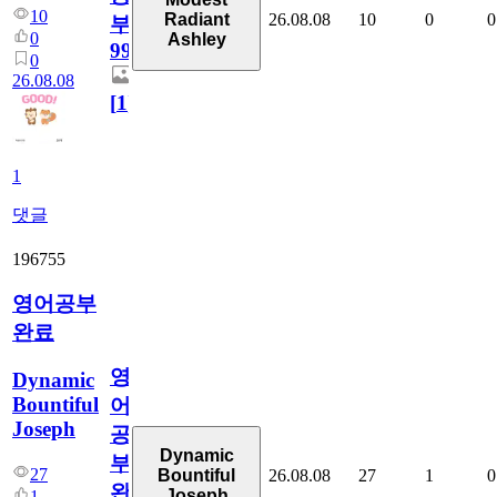
10
26.08.08
10
0
0
Radiant
부
0
Ashley
99
0
26.08.08
[
1
]
1
댓글
196755
영어공부
완료
영
Dynamic
Bountiful
어
Joseph
공
Dynamic
부
27
26.08.08
27
1
0
Bountiful
완
Joseph
1