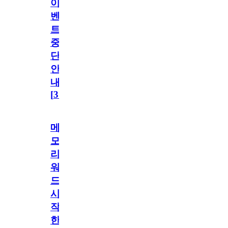
이
벤
트
중
단
안
내
[
31
]
메
모
리
워
드
시
작
한