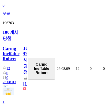
0
댓글
196763
100캐시
당첨
100
Caring
Ineffable
캐
Robert
시
Caring
당
12
26.08.09
12
0
0
Ineffable
첨
Robert
0
0
26.08.09
[
1
]
1