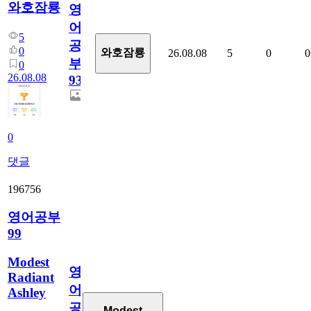
와호잠룡
영
어
5
공
0
와호잠룡
26.08.08
5
0
0
부
0
26.08.08
931
0
댓글
196756
영어공부
99
Modest
영
Radiant
어
Ashley
공
Modest