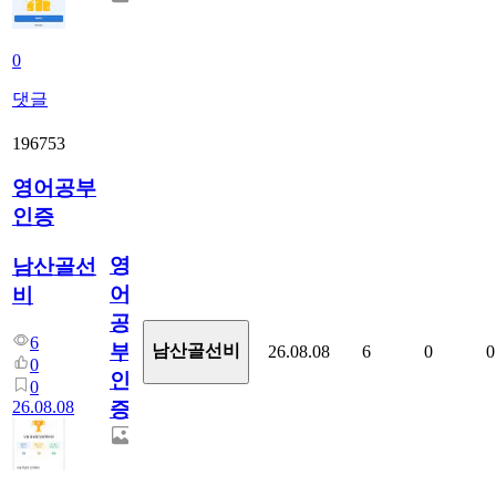
0
댓글
196753
영어공부
인증
영
남산골선
어
비
공
6
부
남산골선비
26.08.08
6
0
0
0
인
0
26.08.08
증