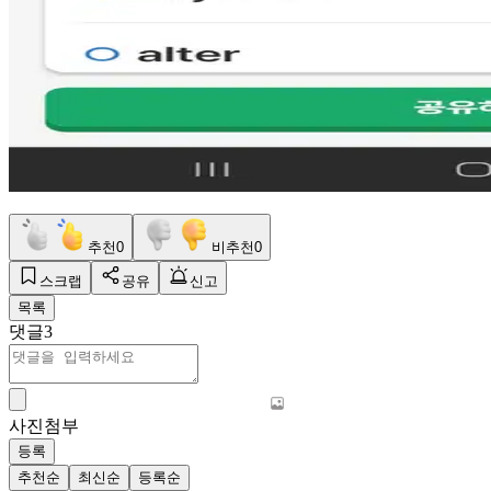
추천
0
비추천
0
스크랩
공유
신고
목록
댓글
3
사진첨부
등록
추천순
최신순
등록순