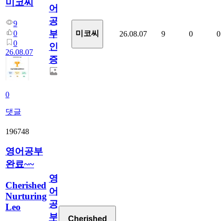
미코씨
어
공
9
부
0
미코씨
26.08.07
9
0
0
0
인
26.08.07
증
0
댓글
196748
영어공부
완료~~
영
Cherished
어
Nurturing
공
Leo
부
Cherished