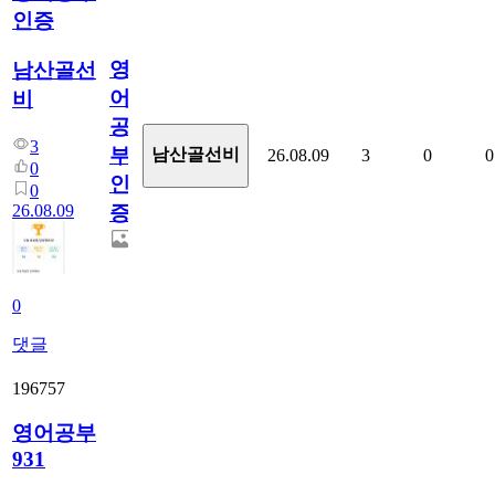
인증
영
남산골선
어
비
공
3
부
남산골선비
26.08.09
3
0
0
0
인
0
26.08.09
증
0
댓글
196757
영어공부
931