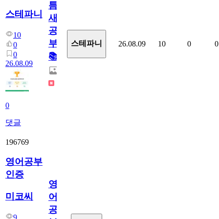
틈
스테파니
새
공
10
부!
스테파니
26.08.09
10
0
0
0
0
📚
26.08.09
0
댓글
196769
영어공부
인증
영
미코씨
어
공
9