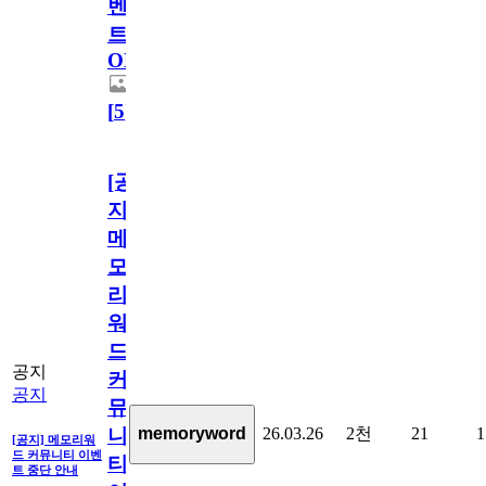
벤
트
OPEN!
[
5
]
[공
지]
메
모
리
워
드
공지
커
공지
뮤
26.03.26
2천
21
1
memoryword
니
[공지] 메모리워
드 커뮤니티 이벤
티
트 중단 안내