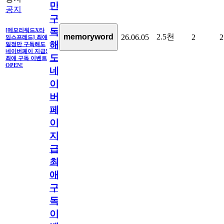
만
공지
구
독
[메모리워드X타
2.5천
memoryword
26.06.05
2
2
임스프레드] 최애
해
일정만 구독해도
네이버페이 지급!
도
최애 구독 이벤트
OPEN!
네
이
버
페
이
지
급!
최
애
구
독
이