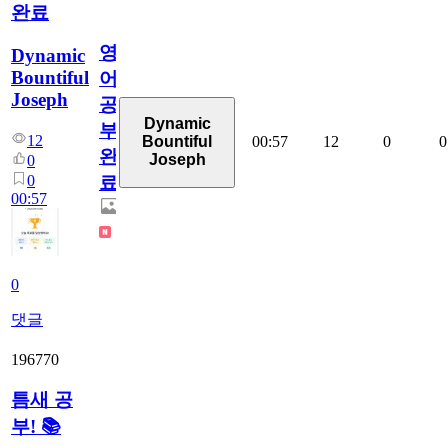
완료
영
Dynamic
Bountiful
어
Joseph
공
Dynamic
부
12
00:57
12
0
0
Bountiful
완
Joseph
0
0
료
00:57
0
댓글
196770
틈새 공
부! 📚