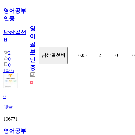
영어공부
인증
영
남산골선
어
비
공
부
2
남산골선비
10:05
2
0
0
0
인
0
증
10:05
0
댓글
196771
영어공부