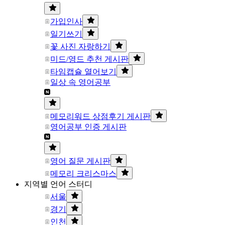
가입인사
일기쓰기
꽃 사진 자랑하기
미드/영드 추천 게시판
타임캡슐 열어보기
일상 속 영어공부
메모리워드 상점후기 게시판
영어공부 인증 게시판
영어 질문 게시판
메모리 크리스마스
지역별 언어 스터디
서울
경기
인천