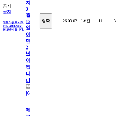
지
공지
3
공지
월
1.6천
장화
26.03.02
11
3
12
메모리워드 시작
한지 3월12일이
일
면 2년이 됩니다.
이
면
2
년
이
됩
니
다.
[
64
]
메