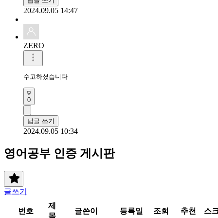
답글 쓰기
2024.09.05 14:47
ZERO
수고하셨습니다 
0
답글 쓰기
2024.09.05 10:34
영어공부 인증 게시판
글쓰기
제
번호
글쓴이
등록일
조회
추천
스
목