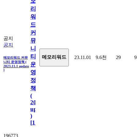
모
리
워
드
커
공지
뮤
공지
니
티
메모리워드
23.11.01
9.6천
29
9
메모리워드 커뮤
니티 운영정책 (
운
2023.11.1 update
)
영
정
책
(
2023.11.1
update
)
[
110
]
196773