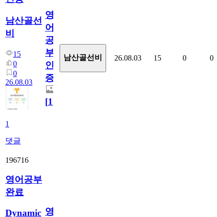
영
남산골선
어
비
공
부
15
남산골선비
26.08.03
15
0
0
0
인
0
증
26.08.03
[
1
]
1
댓글
196716
영어공부
완료
영
Dynamic