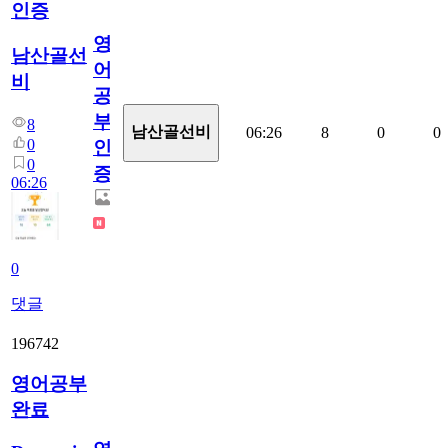
인증
영
남산골선
어
비
공
부
8
남산골선비
06:26
8
0
0
0
인
0
증
06:26
0
댓글
196742
영어공부
완료