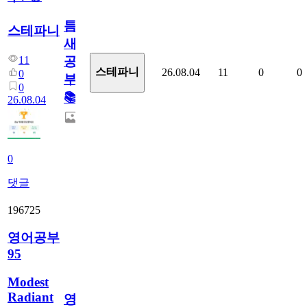
틈
스테파니
새
11
공
스테파니
26.08.04
11
0
0
0
부!
0
📚
26.08.04
0
댓글
196725
영어공부
95
Modest
Radiant
영