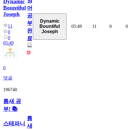
영
Dynamic
Bountiful
어
Joseph
공
Dynamic
부
11
05:49
11
0
0
Bountiful
완
Joseph
0
0
료
05:49
0
댓글
196740
틈새 공
부! 📚
틈
스테파니
새