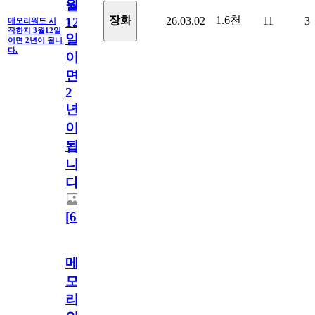
월
1.6천
장화
26.03.02
11
3
12
메모리워드 시
작한지 3월12일
일
이면 2년이 됩니
다.
이
면
2
년
이
됩
니
다.
[
64
]
메
모
리