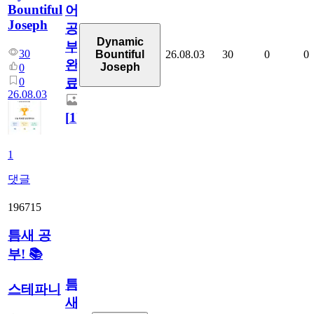
Bountiful
어
Joseph
공
Dynamic
부
30
26.08.03
30
0
0
Bountiful
완
Joseph
0
0
료
26.08.03
[
1
]
1
댓글
196715
틈새 공
부! 📚
틈
스테파니
새