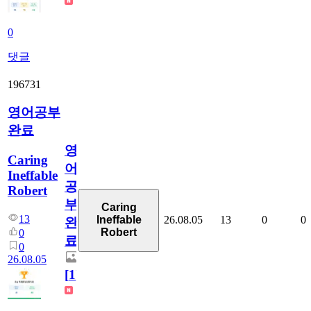
0
댓글
196731
영어공부
완료
영
Caring
어
Ineffable
공
Robert
부
Caring
13
26.08.05
13
0
0
Ineffable
완
Robert
0
료
0
26.08.05
[
1
]