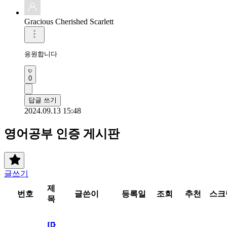
Gracious Cherished Scarlett
응원합니다 
0
답글 쓰기
2024.09.13 15:48
영어공부 인증 게시판
글쓰기
제
번호
글쓴이
등록일
조회
추천
스크
목
[메