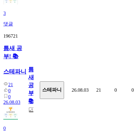
3
댓글
196721
틈새 공
부! 📚
틈
스테파니
새
21
공
스테파니
26.08.03
21
0
0
0
부!
0
📚
26.08.03
0