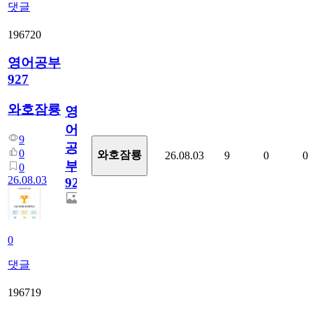
댓글
196720
영어공부
927
와호잠룡
영
어
9
공
0
와호잠룡
26.08.03
9
0
0
부
0
26.08.03
927
0
댓글
196719