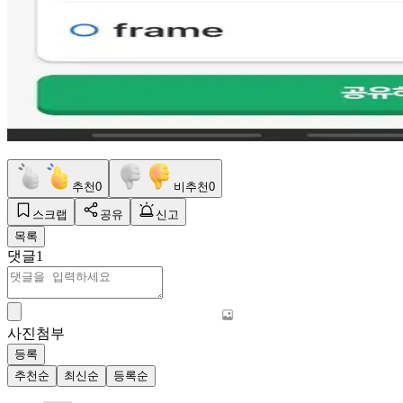
추천
0
비추천
0
스크랩
공유
신고
목록
댓글
1
사진첨부
등록
추천순
최신순
등록순