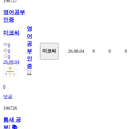
196727
영어공부
인증
영
미코씨
어
공
9
부
0
미코씨
26.08.04
9
0
0
0
인
26.08.04
증
0
댓글
196726
틈새 공
부! 📚