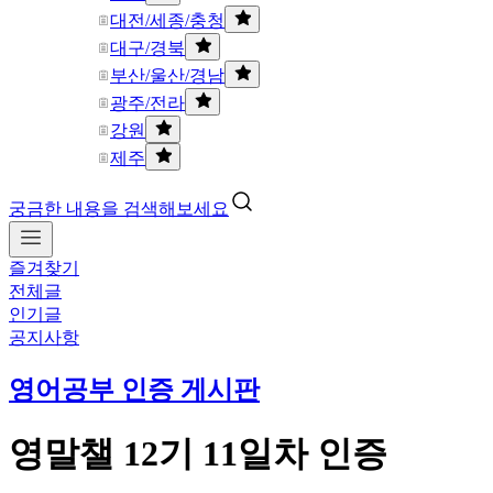
대전/세종/충청
대구/경북
부산/울산/경남
광주/전라
강원
제주
궁금한 내용을 검색해보세요
즐겨찾기
전체글
인기글
공지사항
영어공부 인증 게시판
영말챌 12기 11일차 인증