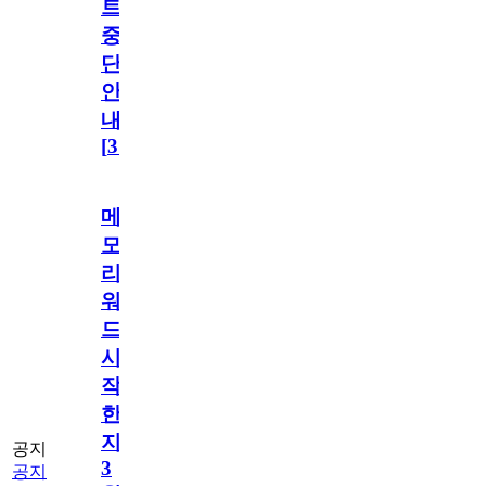
트
중
단
안
내
[
31
]
메
모
리
워
드
시
작
한
지
공지
3
공지