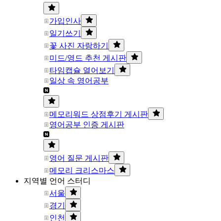
가입인사
일기쓰기
꽃 사진 자랑하기
미드/영드 추천 게시판
타임캡슐 열어보기
일상 속 영어공부
메모리워드 상점후기 게시판
영어공부 인증 게시판
영어 질문 게시판
메모리 크리스마스
지역별 언어 스터디
서울
경기
인천