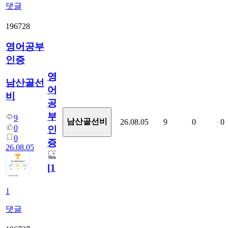
댓글
196728
영어공부
인증
영
남산골선
어
비
공
부
9
남산골선비
26.08.05
9
0
0
0
인
0
증
26.08.05
[
1
]
1
댓글