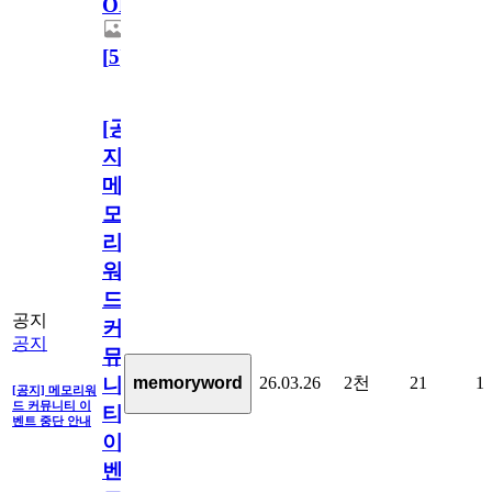
OPEN!
[
5
]
[공
지]
메
모
리
워
드
공지
커
공지
뮤
26.03.26
2천
21
1
memoryword
니
[공지] 메모리워
드 커뮤니티 이
티
벤트 중단 안내
이
벤