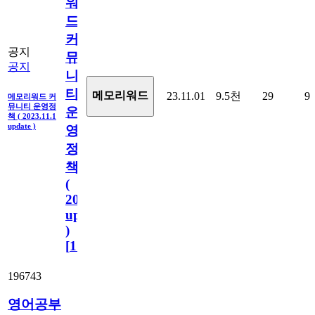
워
드
커
공지
뮤
공지
니
티
메모리워드
23.11.01
9.5천
29
9
메모리워드 커
뮤니티 운영정
운
책 ( 2023.11.1
update )
영
정
책
(
2023.11.1
update
)
[
110
]
196743
영어공부