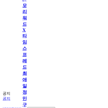
모
리
워
드
X
타
임
스
프
레
드]
최
애
일
정
공지
만
공지
구