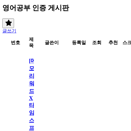
영어공부 인증 게시판
글쓰기
제
번호
글쓴이
등록일
조회
추천
스
목
[메
모
리
워
드
X
타
임
스
프