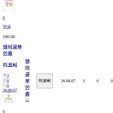
0
댓글
196749
영어공부
인증
영
미코씨
어
공
3
부
0
미코씨
26.08.07
3
0
0
0
인
26.08.07
증
0