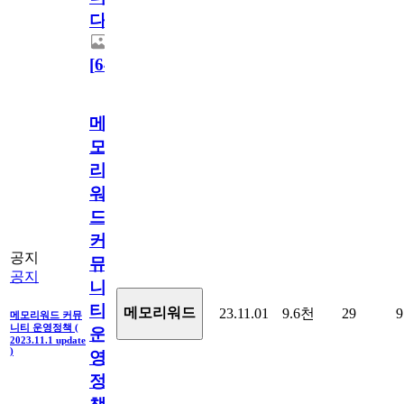
다.
[
64
]
메
모
리
워
드
커
공지
뮤
공지
니
티
메모리워드
23.11.01
9.6천
29
9
메모리워드 커뮤
니티 운영정책 (
운
2023.11.1 update
)
영
정