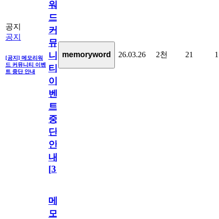
워
드
공지
커
공지
뮤
26.03.26
2천
21
1
memoryword
니
[공지] 메모리워
드 커뮤니티 이벤
티
트 중단 안내
이
벤
트
중
단
안
내
[
31
]
메
모