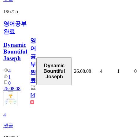
196755
영어공부
완료
영
Dynamic
어
Bountiful
공
Joseph
부
Dynamic
4
26.08.08
4
1
0
Bountiful
완
Joseph
1
료
0
26.08.08
[
4
]
4
댓글