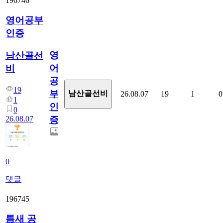
196746
영어공부
인증
영
남산골선
어
비
공
19
부
남산골선비
26.08.07
19
1
0
1
인
0
26.08.07
증
0
댓글
196745
틈새 공