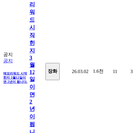
리
워
드
시
작
한
지
공지
3
공지
월
1.6천
장화
26.03.02
11
3
12
메모리워드 시작
한지 3월12일이
일
면 2년이 됩니다.
이
면
2
년
이
됩
니