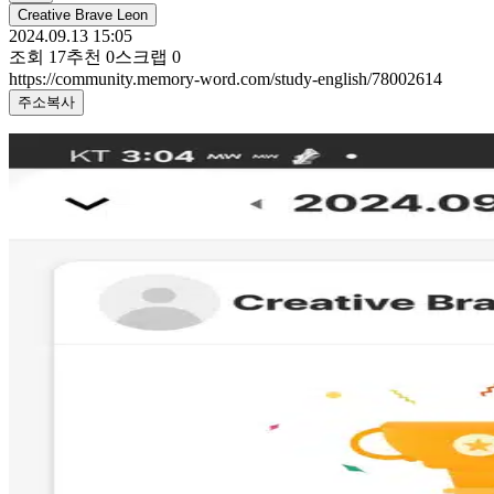
Creative Brave Leon
2024.09.13 15:05
조회
17
추천
0
스크랩
0
https://community.memory-word.com/study-english/78002614
주소복사