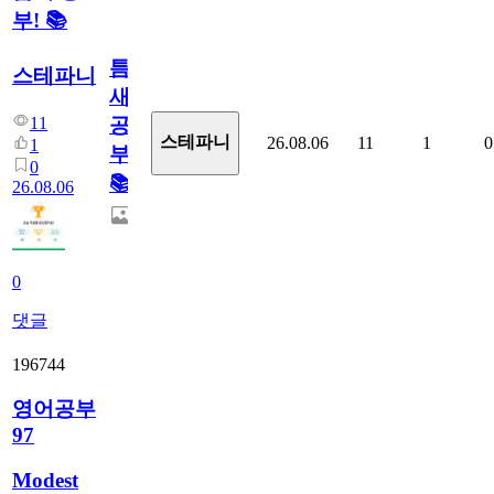
부! 📚
틈
스테파니
새
11
공
스테파니
26.08.06
11
1
0
1
부!
0
📚
26.08.06
0
댓글
196744
영어공부
97
Modest