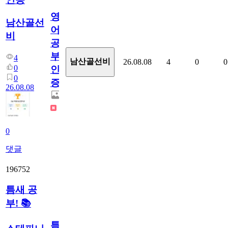
영
남산골선
어
비
공
부
4
남산골선비
26.08.08
4
0
0
0
인
0
증
26.08.08
0
댓글
196752
틈새 공
부! 📚
틈