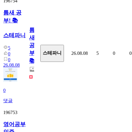
196754
틈새 공
부! 📚
틈
스테파니
새
공
5
부!
스테파니
26.08.08
5
0
0
0
0
📚
26.08.08
0
댓글
196753
영어공부
인증