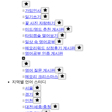
가입인사
일기쓰기
꽃 사진 자랑하기
미드/영드 추천 게시판
타임캡슐 열어보기
일상 속 영어공부
메모리워드 상점후기 게시판
영어공부 인증 게시판
영어 질문 게시판
메모리 크리스마스
지역별 언어 스터디
서울
경기
인천
대전/세종/충청