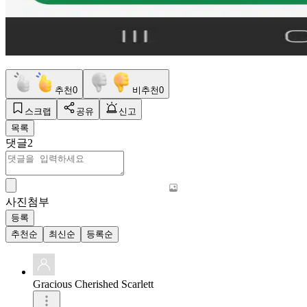
추천
0
비추천
0
스크랩
공유
신고
목록
댓글
2
사진첨부
등록
추천순
최신순
등록순
Gracious Cherished Scarlett