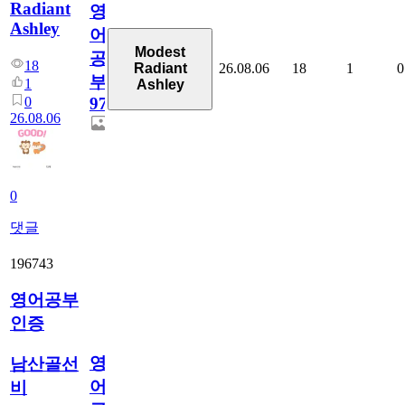
Radiant
영
Ashley
어
Modest
공
18
26.08.06
18
1
0
Radiant
부
1
Ashley
0
97
26.08.06
0
댓글
196743
영어공부
인증
영
남산골선
어
비