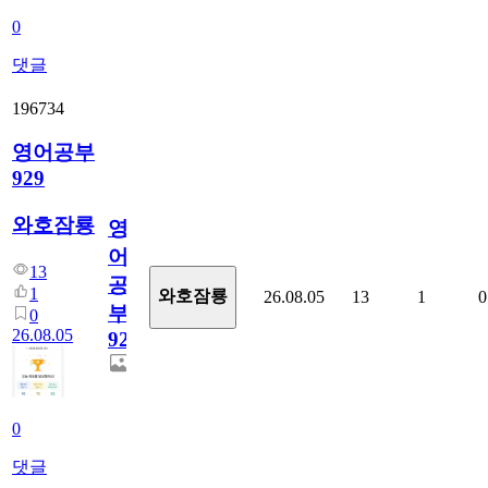
0
댓글
196734
영어공부
929
와호잠룡
영
어
13
공
1
와호잠룡
26.08.05
13
1
0
부
0
26.08.05
929
0
댓글