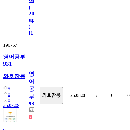
책
(
2023.11.1
update
)
[
110
]
196757
영어공부
931
영
와호잠룡
어
공
5
0
와호잠룡
26.08.08
5
0
0
부
0
931
26.08.08