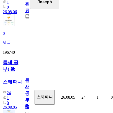
Joseph
1
완
0
료
26.08.06
0
댓글
196740
틈새 공
부! 📚
틈
스테파니
새
24
공
스테파니
26.08.05
24
1
0
1
부!
0
📚
26.08.05