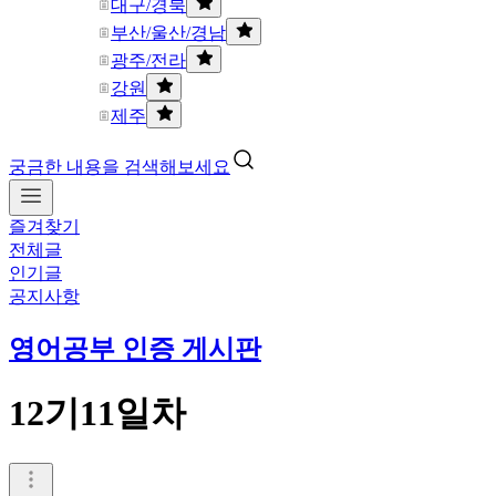
대구/경북
부산/울산/경남
광주/전라
강원
제주
궁금한 내용을 검색해보세요
즐겨찾기
전체글
인기글
공지사항
영어공부 인증 게시판
12기11일차