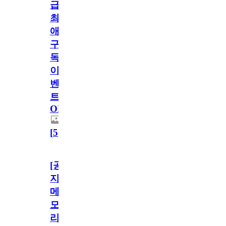
급!
최
애
구
독
이
벤
트
OPEN!
[
5
]
[공
지]
메
모
리