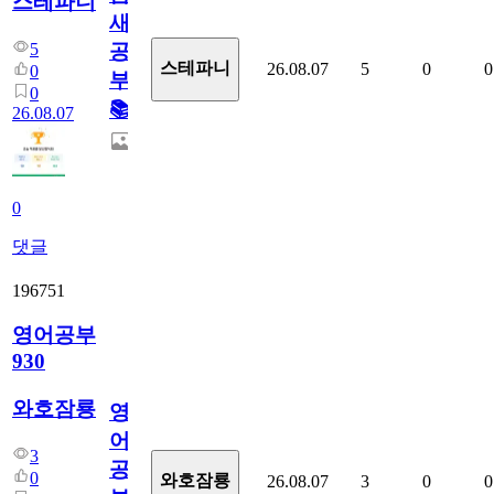
스테파니
새
5
공
스테파니
26.08.07
5
0
0
0
부!
0
📚
26.08.07
0
댓글
196751
영어공부
930
와호잠룡
영
어
3
공
0
와호잠룡
26.08.07
3
0
0