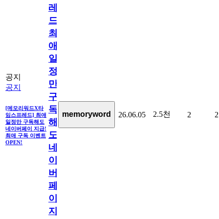
레
드]
최
애
일
정
공지
만
공지
구
독
[메모리워드X타
2.5천
memoryword
26.06.05
2
2
임스프레드] 최애
해
일정만 구독해도
네이버페이 지급!
도
최애 구독 이벤트
OPEN!
네
이
버
페
이
지