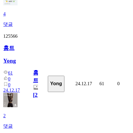
4
댓글
125566
홈트
Yong
홈
61
0
트
24.12.17
61
0
Yong
0
24.12.17
[
2
]
2
댓글