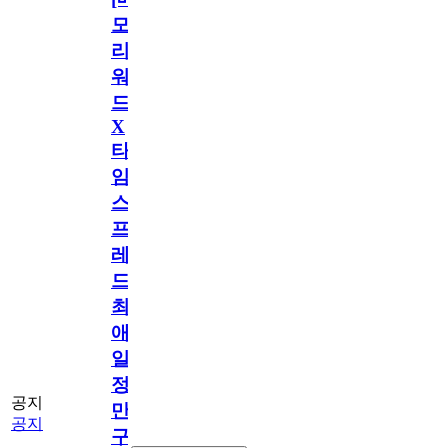
모
리
워
드
X
타
임
스
프
레
드]
최
애
일
정
공지
만
공지
구