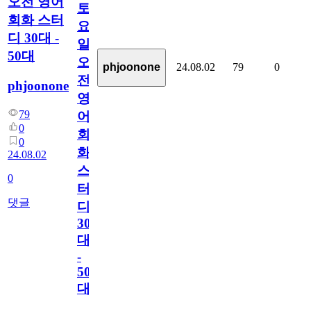
오전 영어
토
회화 스터
요
디 30대 -
일
50대
오
24.08.02
79
0
phjoonone
전
phjoonone
영
79
어
0
회
0
화
24.08.02
스
0
터
댓글
디
30
대
-
50
대