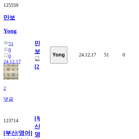
125559
만보
Yong
만
51
0
보
24.12.17
51
0
Yong
0
24.12.17
[
2
]
2
댓글
[부
123714
산/
[부산/영어]
영