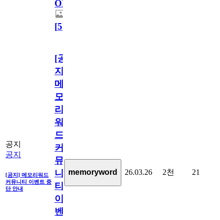
OPEN!
[
5
]
[공
지]
메
모
리
워
드
공지
커
공지
뮤
26.03.26
2천
21
memoryword
니
[공지] 메모리워드
커뮤니티 이벤트 중
티
단 안내
이
벤