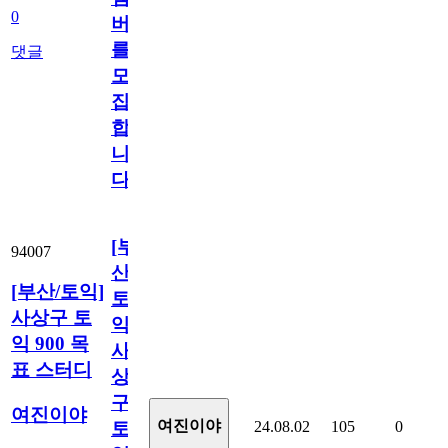
0
버
를
댓글
모
집
합
니
다!
[부
94007
산/
[부산/토익]
토
사상구 토
익]
익 900 목
사
표 스터디
상
구
여진이야
여진이야
24.08.02
105
0
토