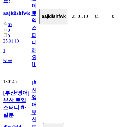
요!!
이
aajidishfwk
토
25.01.10
65
0
aajidishfwk
익
65
스
0
터
0
25.01.10
디
해
1
요!!
댓글
[
1
]
130145
[부
산/
[부산/영어]
영
부산 토익
어]
스터디 하
부
실분
산
토