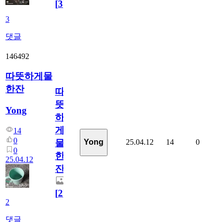
[
3
]
3
댓글
146492
따뜻하게물
한잔
따
뜻
Yong
하
게
14
0
25.04.12
14
0
Yong
물
0
한
25.04.12
잔
[
2
]
2
댓글