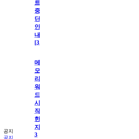
트
중
단
안
내
[
31
]
메
모
리
워
드
시
작
한
지
공지
3
공지