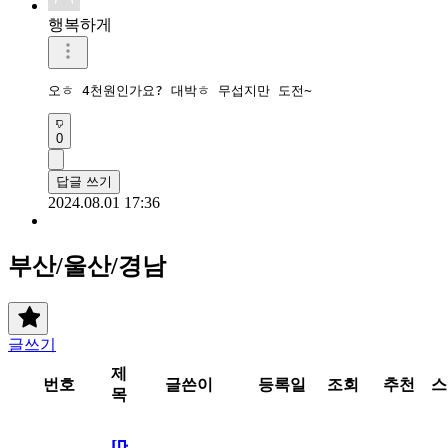
행복하게
오ㅎ 4천원인가요? 대박ㅎ 무섭지만 도전~
0
답글 쓰기
2024.08.01 17:36
부산/울산/경남
글쓰기
제
번호
글쓴이
등록일
조회
추천
스
목
[메