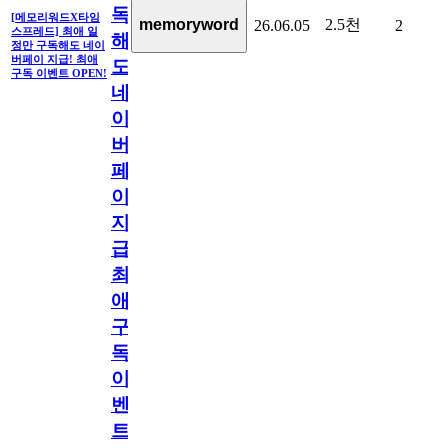
독
[메모리워드X타임
2.5천
memoryword
26.06.05
2
스프레드] 최애 일
해
정만 구독해도 네이
버페이 지급! 최애
도
구독 이벤트 OPEN!
네
이
버
페
이
지
급!
최
애
구
독
이
벤
트