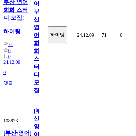
부산 영어
어]
회화 스터
부
디 모집!
산
영
하이팅
어
하이팅
24.12.09
71
0
회
71
화
0
0
스
24.12.09
터
0
디
모
댓글
집!
[부
산/
108873
영
[부산/영어]
어]