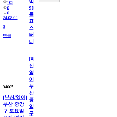
익
105
900
0
0
목
24.08.02
표
0
스
터
댓글
디
[부
산/
영
어]
부
94005
산
[부산/영어]
중
부산 중앙
앙
구 토요일
구