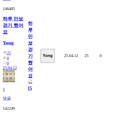
146485
하루 만보
하
걷기 했어
루
요
만
Yong
보
걷
25
25.04.12
25
0
Yong
기
0
했
0
25.04.12
어
요
[
5
]
5
댓글
142249