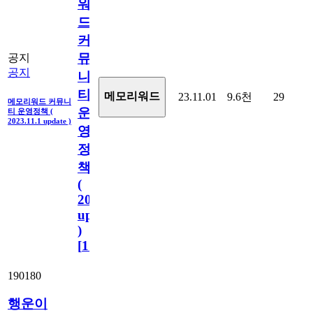
워
드
커
뮤
공지
공지
니
티
메모리워드
23.11.01
9.6천
29
메모리워드 커뮤니
운
티 운영정책 (
2023.11.1 update )
영
정
책
(
2023.11.1
update
)
[
110
]
190180
행운이