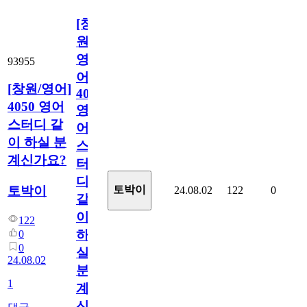
[창
원/
영
93955
어]
[창원/영어]
4050
4050 영어
영
스터디 같
어
이 하실 분
스
계신가요?
터
디
토박이
토박이
24.08.02
122
0
같
이
122
하
0
0
실
24.08.02
분
1
계
신