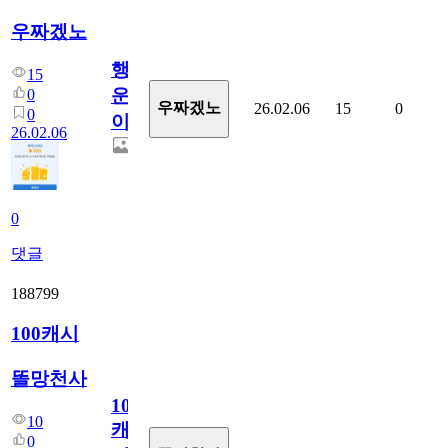
우짜겠노
행
15
운
0
우짜겠노
26.02.06
15
0
0
이
26.02.06
0
댓글
188799
100캐시
똘망천사
100
10
캐
0