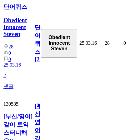
단어퀴즈
Obedient
Innocent
단
Steven
어
Obedient
25.03.16
28
0
Innocent
퀴
28
Steven
즈
0
[
2
]
0
25.03.16
2
댓글
130585
[부
산/
[부산/영어]
영
같이 토익
어]
스터디해
같