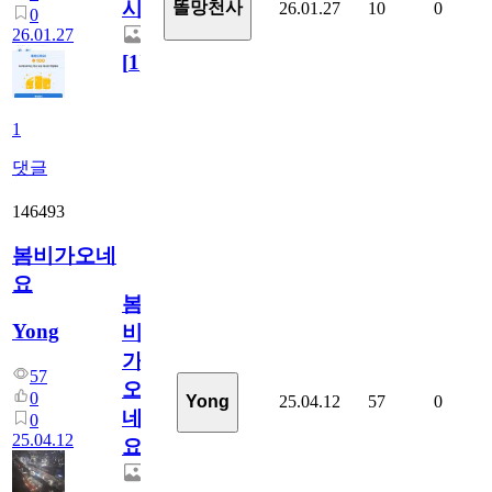
시
똘망천사
26.01.27
10
0
0
26.01.27
[
1
]
1
댓글
146493
봄비가오네
요
봄
Yong
비
가
57
오
0
25.04.12
57
0
Yong
네
0
25.04.12
요