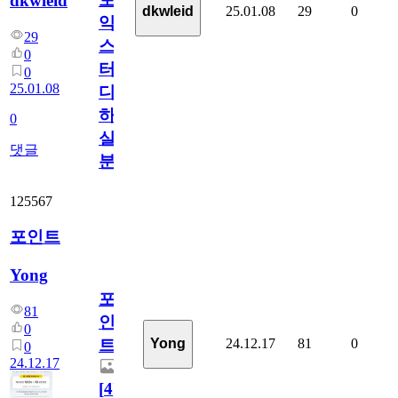
dkwleid
25.01.08
29
0
dkwleid
익
29
스
0
터
0
25.01.08
디
하
0
실
댓글
분
125567
포인트
Yong
포
81
인
0
24.12.17
81
0
Yong
트
0
24.12.17
[
4
]