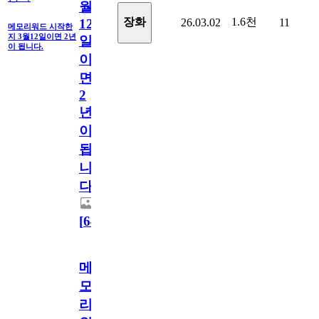
월
1.6천
장화
26.03.02
11
12
메모리워드 시작한
지 3월12일이면 2년
일
이 됩니다.
이
면
2
년
이
됩
니
다.
[
64
]
메
모
리