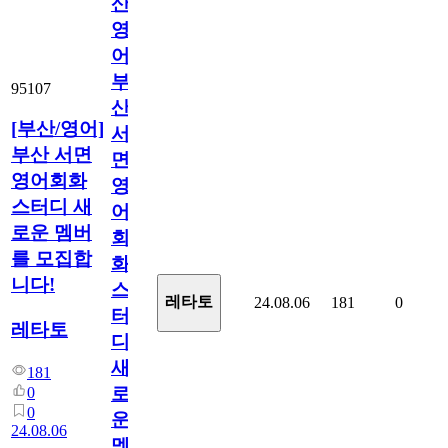
산/
영
어]
부
95107
산
[부산/영어]
서
부산 서면
면
영어회화
영
스터디 새
어
로운 멤버
회
를 모집합
화
니다!
스
레타토
24.08.06
181
0
터
레타토
디
새
181
로
0
0
운
24.08.06
멤