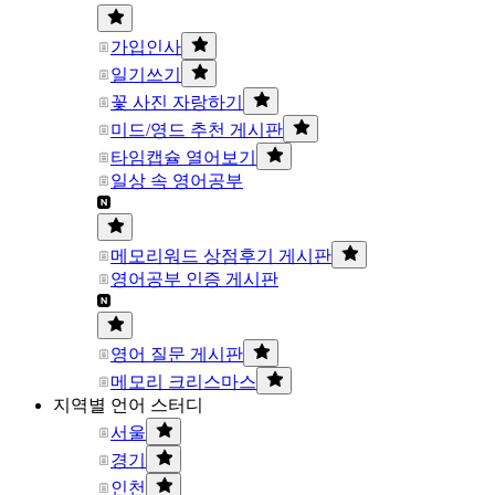
가입인사
일기쓰기
꽃 사진 자랑하기
미드/영드 추천 게시판
타임캡슐 열어보기
일상 속 영어공부
메모리워드 상점후기 게시판
영어공부 인증 게시판
영어 질문 게시판
메모리 크리스마스
지역별 언어 스터디
서울
경기
인천