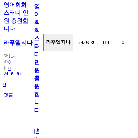
영어회화
영
스터디 인
어
원 충원합
회
니다
화
스
라푸엘지나
라푸엘지나
24.09.30
114
0
터
디
114
인
0
0
원
24.09.30
충
0
원
합
댓글
니
다
[부