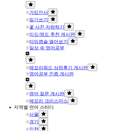
가입인사
일기쓰기
꽃 사진 자랑하기
미드/영드 추천 게시판
타임캡슐 열어보기
일상 속 영어공부
메모리워드 상점후기 게시판
영어공부 인증 게시판
영어 질문 게시판
메모리 크리스마스
지역별 언어 스터디
서울
경기
인천