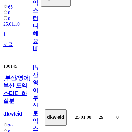
익
65
스
0
터
0
25.01.10
디
해
1
요!!
댓글
[
1
]
130145
[부
산/
[부산/영어]
영
부산 토익
어]
스터디 하
부
실분
산
토
dkwleid
25.01.08
29
0
dkwleid
익
29
스
0