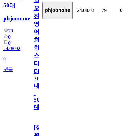
일
50대
오
24.08.02
79
0
phjoonone
전
phjoonone
영
79
어
0
회
0
화
24.08.02
스
0
터
댓글
디
30
대
-
50
대
[창
원/