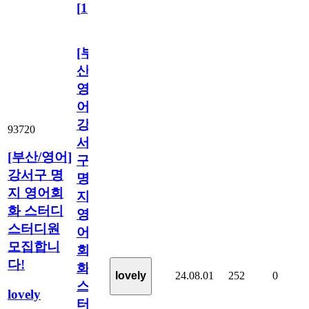
[
1
]
[부
산/
영
어]
강
93720
서
[부산/영어]
구
강서구 명
명
지 영어회
지
화 스터디
영
스터디원
어
모집합니
회
다!
화
24.08.01
252
0
lovely
스
lovely
터