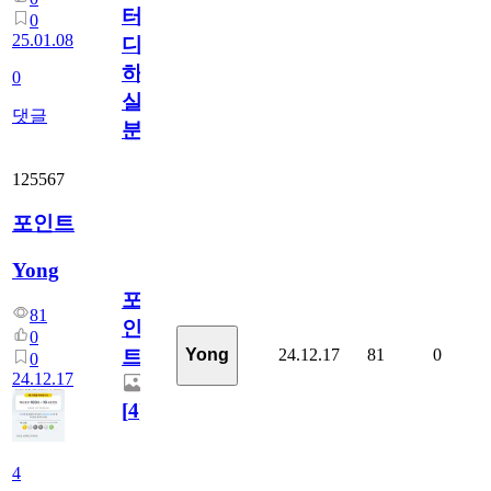
터
0
25.01.08
디
하
0
실
댓글
분
125567
포인트
Yong
포
81
인
0
24.12.17
81
0
Yong
트
0
24.12.17
[
4
]
4