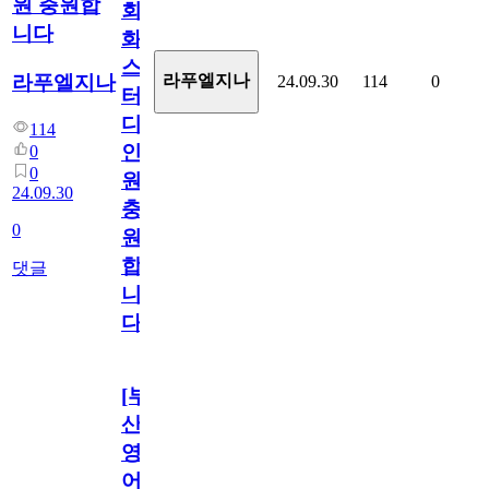
원 충원합
회
니다
화
스
라푸엘지나
라푸엘지나
24.09.30
114
0
터
디
114
인
0
0
원
24.09.30
충
0
원
합
댓글
니
다
[부
산/
영
어]