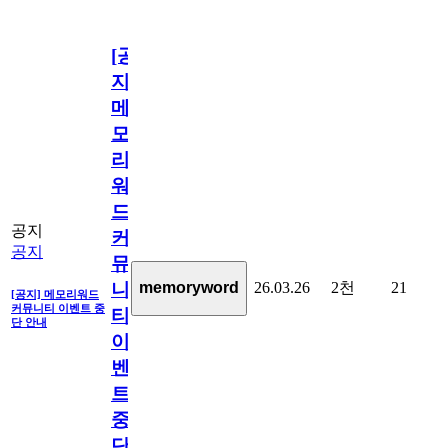
[공
지]
메
모
리
워
드
공지
커
공지
뮤
26.03.26
2천
21
memoryword
니
[공지] 메모리워드
커뮤니티 이벤트 중
티
단 안내
이
벤
트
중
단