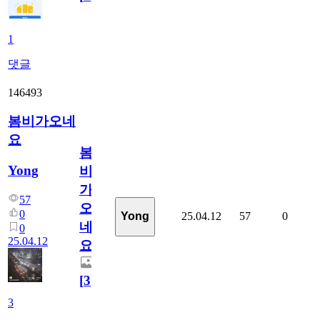
1
댓글
146493
봄비가오네
요
봄
Yong
비
가
57
오
0
25.04.12
57
0
Yong
네
0
25.04.12
요
[
3
]
3