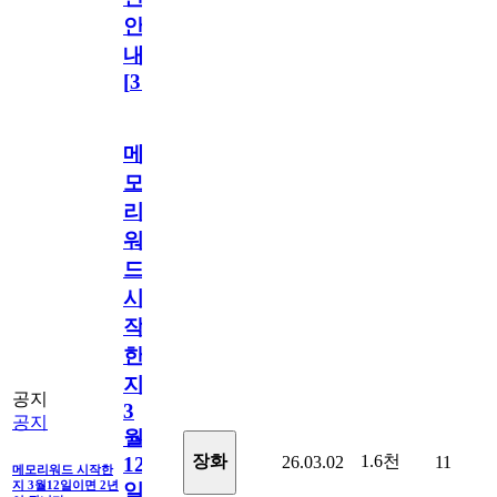
안
내
[
31
]
메
모
리
워
드
시
작
한
지
공지
3
공지
월
1.6천
장화
26.03.02
11
12
메모리워드 시작한
지 3월12일이면 2년
일