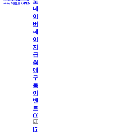
도
구독 이벤트 OPEN!
네
이
버
페
이
지
급!
최
애
구
독
이
벤
트
OPEN!
[
5
]