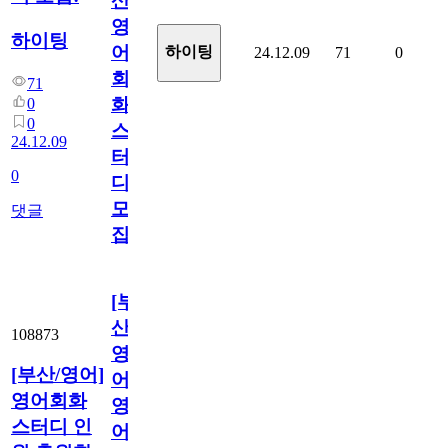
산
영
하이팅
어
하이팅
24.12.09
71
0
회
71
화
0
0
스
24.12.09
터
0
디
모
댓글
집!
[부
산/
108873
영
[부산/영어]
어]
영어회화
영
스터디 인
어