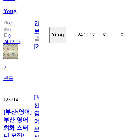
Yong
만
51
0
보
24.12.17
51
0
Yong
0
24.12.17
[
2
]
2
댓글
[부
123714
산/
[부산/영어]
영
부산 영어
어]
회화 스터
부
디 모집!