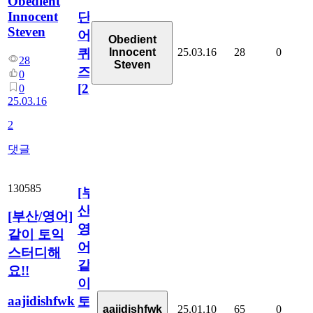
Obedient
Innocent
단
Steven
어
Obedient
25.03.16
28
0
Innocent
퀴
28
Steven
즈
0
[
2
]
0
25.03.16
2
댓글
130585
[부
산/
[부산/영어]
영
같이 토익
어]
스터디해
같
요!!
이
aajidishfwk
토
25.01.10
65
0
aajidishfwk