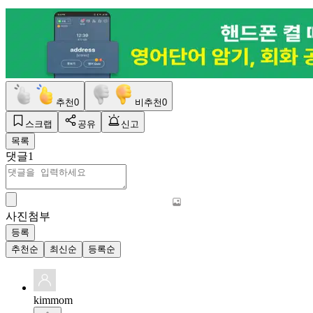
추천
0
비추천
0
스크랩
공유
신고
목록
댓글
1
사진첨부
등록
추천순
최신순
등록순
kimmom