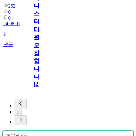
디
252
0
스
0
터
24.08.01
디
2
원
댓글
모
집
합
니
다!
[
2
]
1
제목+내용