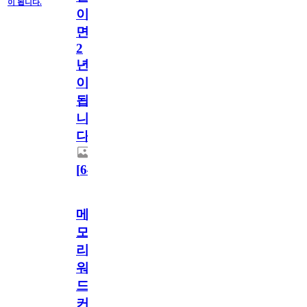
이 됩니다.
이
면
2
년
이
됩
니
다.
[
64
]
메
모
리
워
드
커