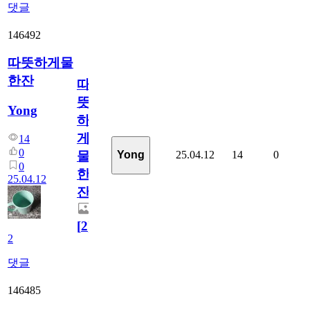
댓글
146492
따뜻하게물
한잔
따
뜻
Yong
하
게
14
0
25.04.12
14
0
Yong
물
0
한
25.04.12
잔
[
2
]
2
댓글
146485