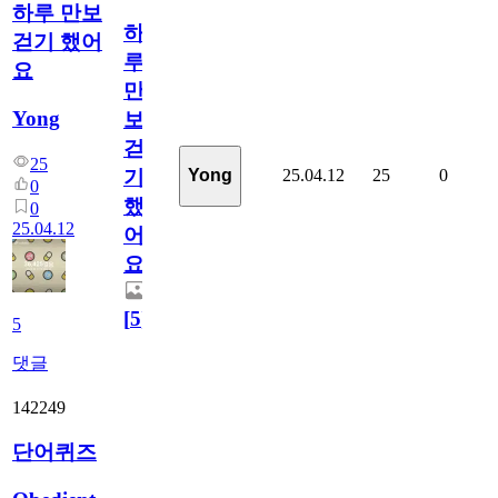
하루 만보
하
걷기 했어
루
요
만
Yong
보
걷
25
25.04.12
25
0
Yong
기
0
했
0
25.04.12
어
요
[
5
]
5
댓글
142249
단어퀴즈