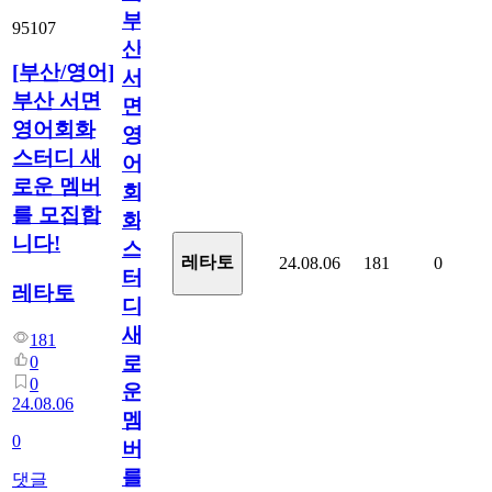
부
95107
산
[부산/영어]
서
부산 서면
면
영어회화
영
스터디 새
어
로운 멤버
회
를 모집합
화
니다!
스
레타토
24.08.06
181
0
터
레타토
디
새
181
로
0
0
운
24.08.06
멤
0
버
를
댓글