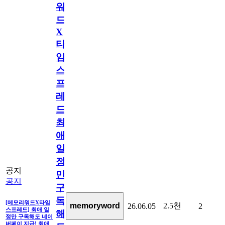
워
드
X
타
임
스
프
레
드]
최
애
일
정
공지
만
공지
구
독
[메모리워드X타임
2.5천
memoryword
26.06.05
2
스프레드] 최애 일
해
정만 구독해도 네이
버페이 지급! 최애