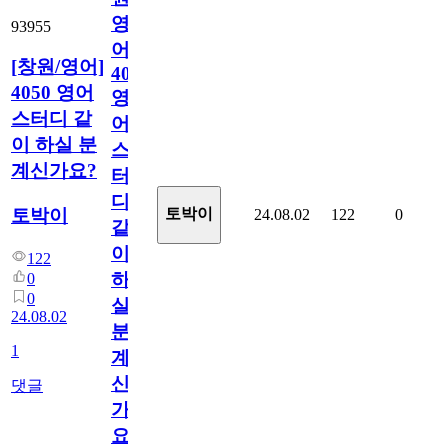
영
93955
어]
[창원/영어]
4050
4050 영어
영
스터디 같
어
이 하실 분
스
계신가요?
터
디
토박이
토박이
24.08.02
122
0
같
이
122
하
0
0
실
24.08.02
분
1
계
신
댓글
가
요?