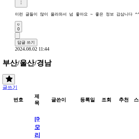
이런 글들이 많이 올라와서 넘 좋아요 ~ 좋은 정보 감삼니다 ^
0
답글 쓰기
2024.08.02 11:44
부산/울산/경남
글쓰기
제
번호
글쓴이
등록일
조회
추천
스
목
[메
모
리