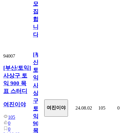
모
집
합
니
다!
[부
94007
산/
[부산/토익]
토
사상구 토
익]
익 900 목
사
표 스터디
상
구
여진이야
여진이야
24.08.02
105
0
토
익
105
900
0
0
목