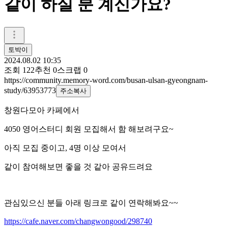
같이 하실 분 계신가요?
토박이
2024.08.02 10:35
조회
122
추천
0
스크랩
0
https://community.memory-word.com/busan-ulsan-gyeongnam-
study/63953773
주소복사
창원다모아 카페에서
4050 영어스터디 회원 모집해서 함 해보려구요~
아직 모집 중이고, 4명 이상 모여서
같이 참여해보면 좋을 것 같아 공유드려요
관심있으신 분들 아래 링크로 같이 연락해봐요~~
https://cafe.naver.com/changwongood/298740