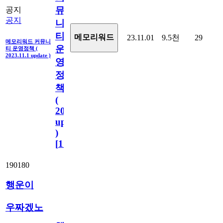
뮤
공지
공지
니
티
메모리워드
23.11.01
9.5천
29
메모리워드 커뮤니
운
티 운영정책 (
2023.11.1 update )
영
정
책
(
2023.11.1
update
)
[
110
]
190180
행운이
우짜겠노