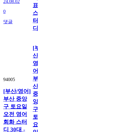
24.08.02
표
0
스
터
댓글
디
[부
산/
영
어]
부
94005
산
[부산/영어]
중
부산 중앙
앙
구 토요일
구
오전 영어
토
회화 스터
요
디 30대 -