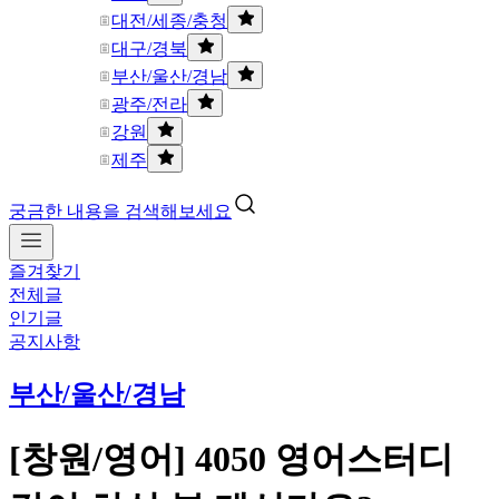
대전/세종/충청
대구/경북
부산/울산/경남
광주/전라
강원
제주
궁금한 내용을 검색해보세요
즐겨찾기
전체글
인기글
공지사항
부산/울산/경남
[창원/영어] 4050 영어스터디