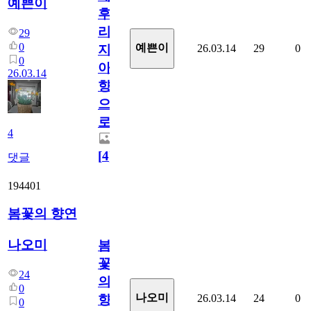
예쁜이
후
리
29
0
예쁜이
26.03.14
29
0
지
0
아
26.03.14
향
으
로
4
[
4
]
댓글
194401
봄꽃의 향연
나오미
봄
꽃
24
의
0
나오미
26.03.14
24
0
향
0