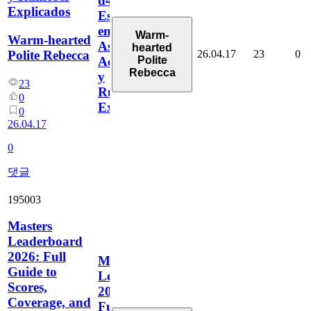
d4vd:
Explicados
Estrella
en
Warm-
Warm-hearted
Ascenso,
hearted
26.04.17
23
0
Polite Rebecca
Polite
Actualizaciones
Rebecca
y
23
Rumores
0
Explicados
0
26.04.17
0
댓글
195003
Masters
Leaderboard
2026: Full
Masters
Guide to
Leaderboard
Scores,
2026:
Coverage, and
Full