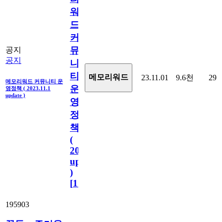
워
드
커
뮤
공지
공지
니
티
메모리워드
23.11.01
9.6천
29
메모리워드 커뮤니티 운
운
영정책 ( 2023.11.1
update )
영
정
책
(
2023.11.1
update
)
[
110
]
195903