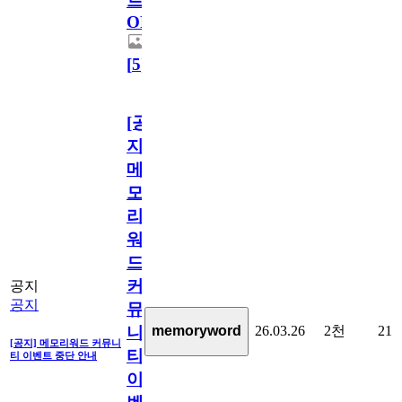
트
OPEN!
[
5
]
[공
지]
메
모
리
워
드
커
공지
공지
뮤
26.03.26
2천
21
memoryword
니
[공지] 메모리워드 커뮤니
티
티 이벤트 중단 안내
이