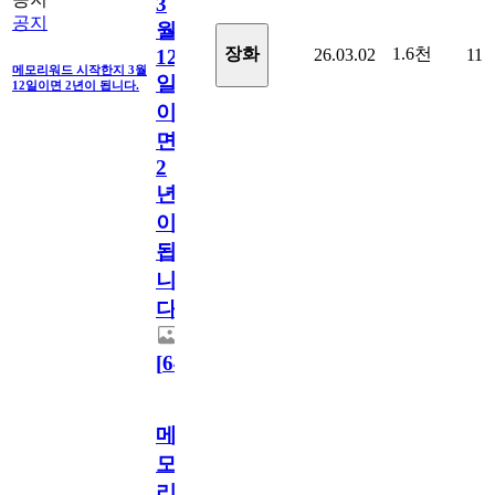
3
공지
월
1.6천
장화
26.03.02
11
12
메모리워드 시작한지 3월
일
12일이면 2년이 됩니다.
이
면
2
년
이
됩
니
다.
[
64
]
메
모
리