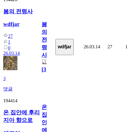
봄의 전령사
wdfjar
봄
의
27
전
1
26.03.14
27
1
wdfjar
령
0
26.03.14
사
[
3
]
3
댓글
194414
온
온 집안에 후리
집
지아 향으로
안
에