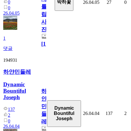
0
박하꽃
26.04.05
27
0
튤
0
26.04.05
립
사
진
1
[
1
]
댓글
194931
하얀민들레
Dynamic
Bountiful
하
Joseph
얀
민
Dynamic
137
26.04.04
137
2
Bountiful
들
2
Joseph
0
레
26.04.04