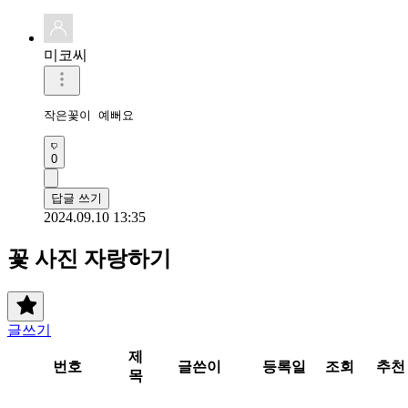
미코씨
작은꽃이 예뻐요
0
답글 쓰기
2024.09.10 13:35
꽃 사진 자랑하기
글쓰기
제
번호
글쓴이
등록일
조회
추천
목