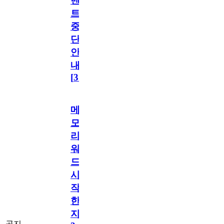
벤
트
중
단
안
내
[
31
]
메
모
리
워
드
시
작
한
지
공지