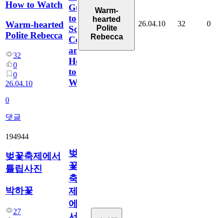
How to Watch
Guide
Warm-
to
hearted
26.04.10
32
0
Warm-hearted
Polite
Scores,
Polite Rebecca
Rebecca
Coverage,
and
32
How
0
to
0
Watch
26.04.10
0
댓글
194944
벚
벚꽃축제에서
꽃
튤립사진
축
박하꽃
제
에
27
서