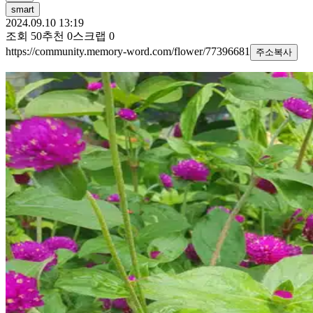
smart
2024.09.10 13:19
조회
50
추천
0
스크랩
0
https://community.memory-word.com/flower/77396681
주소복사