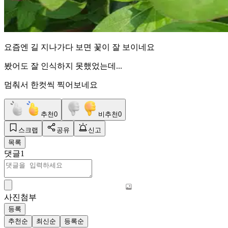
요즘엔 길 지나가다 보면 꽃이 잘 보이네요
봤어도 잘 인식하지 못했었는데...
멈춰서 한컷씩 찍어보네요
추천
0
비추천
0
스크랩
공유
신고
목록
댓글
1
사진첨부
등록
추천순
최신순
등록순