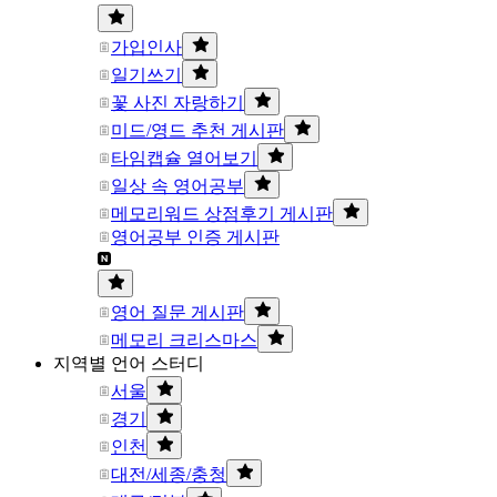
가입인사
일기쓰기
꽃 사진 자랑하기
미드/영드 추천 게시판
타임캡슐 열어보기
일상 속 영어공부
메모리워드 상점후기 게시판
영어공부 인증 게시판
영어 질문 게시판
메모리 크리스마스
지역별 언어 스터디
서울
경기
인천
대전/세종/충청