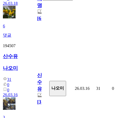
26.03.18
명
[
6
]
6
댓글
194507
산수유
나오미
산
31
수
0
나오미
26.03.16
31
0
유
0
26.03.16
[
3
]
3