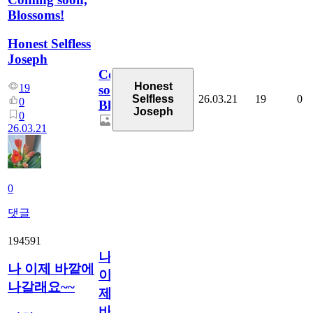
Blossoms!
Honest Selfless
Joseph
Coming
Honest
19
soon,
26.03.21
19
0
Selfless
0
Blossoms!
Joseph
0
26.03.21
0
댓글
194591
나
나 이제 바깥에
이
나갈래요~~
제
바