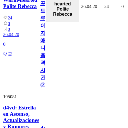
포
hearted
Polite Rebecca
26.04.20
24
0
Polite
트
Rebecca
루
24
0
이
0
지
26.04.20
애
0
나
댓글
총
격
사
건
(2026)
195081
d4vd: Estrella
en Ascenso,
Actualizaciones
y Rumores