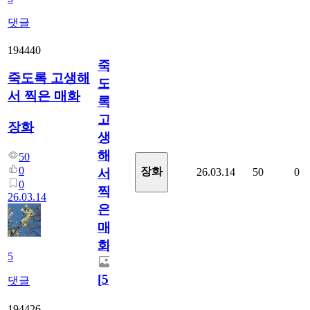
댓글
194440
죽
죽도록 고생해
도
서 찍은 매화
록
고
장화
생
해
50
0
장화
26.03.14
50
0
서
0
찍
26.03.14
은
매
화
5
[
5
]
댓글
194426