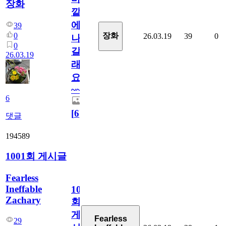
장화
깥
에
39
0
장화
26.03.19
39
0
나
0
갈
26.03.19
래
요
~~
6
[
6
]
댓글
194589
1001회 게시글
Fearless
Ineffable
1001
Zachary
회
게
Fearless
29