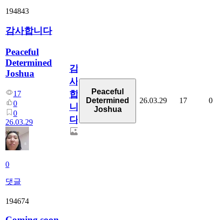
194843
감사합니다
Peaceful
Determined
감
Joshua
사
Peaceful
합
17
26.03.29
17
0
Determined
0
니
Joshua
0
다
26.03.29
0
댓글
194674
Coming soon,