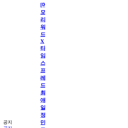
[메
모
리
워
드
X
타
임
스
프
레
드]
최
애
일
정
만
공지