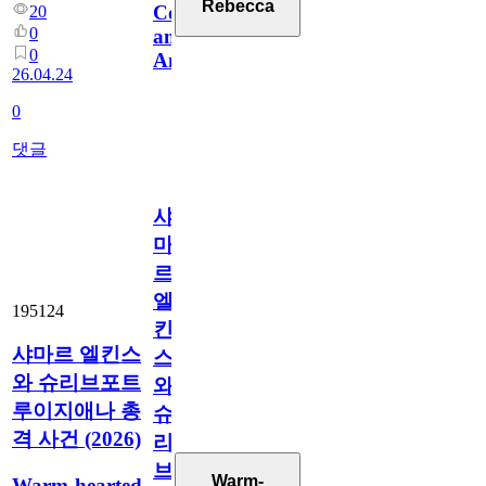
Rebecca
Coverage
20
0
and
0
Analysis
26.04.24
0
댓글
샤
마
르
엘
195124
킨
샤마르 엘킨스
스
와 슈리브포트
와
루이지애나 총
슈
격 사건 (2026)
리
브
Warm-
Warm-hearted