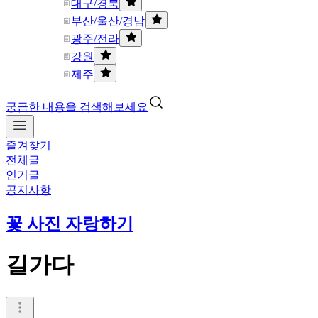
대구/경북
부산/울산/경남
광주/전라
강원
제주
궁금한 내용을 검색해보세요
즐겨찾기
전체글
인기글
공지사항
꽃 사진 자랑하기
길가다