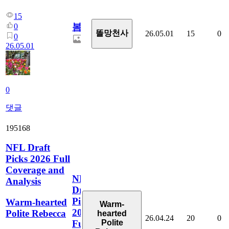
15
봄
0
똘망천사
26.05.01
15
0
0
26.05.01
0
댓글
195168
NFL Draft
Picks 2026 Full
Coverage and
NFL
Analysis
Draft
Picks
Warm-hearted
Warm-
2026
Polite Rebecca
hearted
26.04.24
20
0
Polite
Full