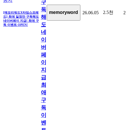
공지
구
독
2.5천
memoryword
26.06.05
2
[메모리워드X타임스프레
해
드] 최애 일정만 구독해도
네이버페이 지급! 최애 구
도
독 이벤트 OPEN!
네
이
버
페
이
지
급!
최
애
구
독
이
벤