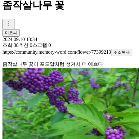
좀작살나무 꽃
미코씨
2024.09.10 13:34
조회
38
추천
0
스크랩
0
https://community.memory-word.com/flower/77399213
주소복사
좀작살나무 꽃이 포도알처럼 생겨서 더 예쁘다