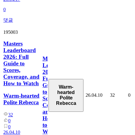
0
댓글
195003
Masters
Leaderboard
2026: Full
Masters
Guide to
Leaderboard
Scores,
2026:
Coverage, and
Full
How to Watch
Guide
Warm-
to
hearted
26.04.10
32
0
Warm-hearted
Polite
Scores,
Polite Rebecca
Rebecca
Coverage,
and
32
How
0
to
0
Watch
26.04.10