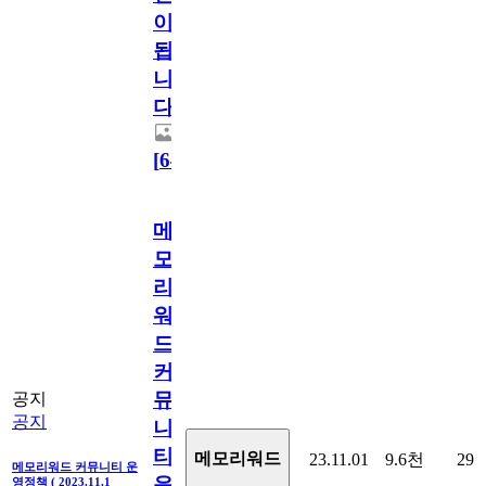
이
됩
니
다.
[
64
]
메
모
리
워
드
커
뮤
공지
공지
니
티
메모리워드
23.11.01
9.6천
29
메모리워드 커뮤니티 운
운
영정책 ( 2023.11.1