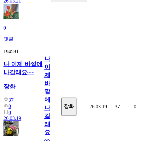
26.03.21
0
댓글
194591
나
나 이제 바깥에
이
나갈래요~~
제
바
장화
깥
에
37
0
장화
26.03.19
37
0
나
0
갈
26.03.19
래
요
~~