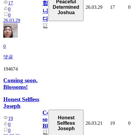
Peaceful
합
17
26.03.29
17
0
Determined
0
니
Joshua
0
다
26.03.29
0
댓글
194674
Coming soon,
Blossoms!
Honest Selfless
Joseph
Coming
Honest
19
soon,
26.03.21
19
0
Selfless
0
Blossoms!
Joseph
0