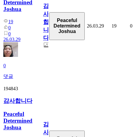
Determined
감
Joshua
사
Peaceful
합
19
26.03.29
19
0
Determined
0
니
Joshua
0
다
26.03.29
0
댓글
194843
감사합니다
Peaceful
Determined
감
Joshua
사