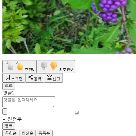
추천
0
비추천
0
스크랩
공유
신고
목록
댓글
2
사진첨부
등록
추천순
최신순
등록순