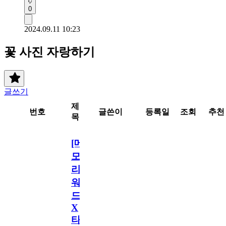
0
2024.09.11 10:23
꽃 사진 자랑하기
글쓰기
제
번호
글쓴이
등록일
조회
추천
목
[메
모
리
워
드
X
타