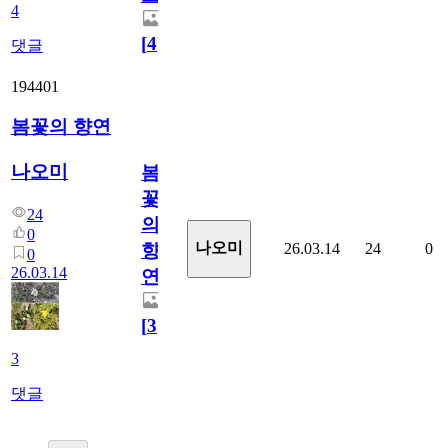
4
[
4
]
댓글
194401
봄꽃의 향연
나오미
봄
꽃
24
의
0
나오미
26.03.14
24
0
향
0
26.03.14
연
[
3
]
3
댓글