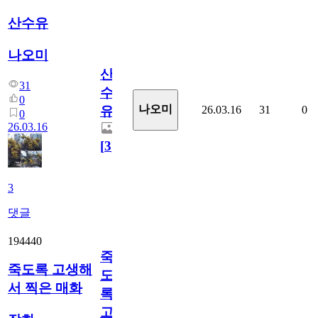
산수유
나오미
산
31
수
0
나오미
26.03.16
31
0
유
0
26.03.16
[
3
]
3
댓글
194440
죽
죽도록 고생해
도
서 찍은 매화
록
고