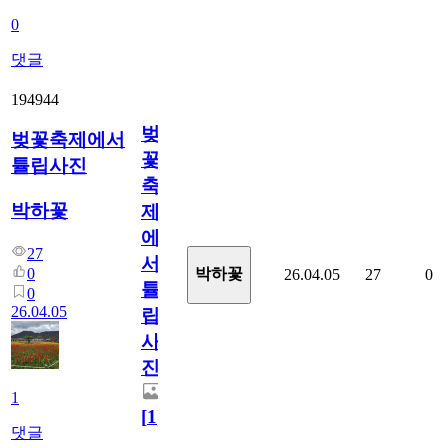
0
댓글
194944
벚
벚꽃축제에서
꽃
튤립사진
축
박하꽃
제
에
27
서
0
박하꽃
26.04.05
27
0
튤
0
26.04.05
립
사
진
1
[
1
]
댓글