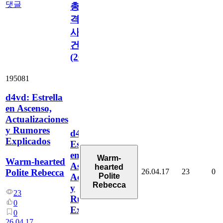
댓글
총
격
사
건
(2026)
195081
d4vd: Estrella
en Ascenso,
Actualizaciones
y Rumores
d4vd:
Explicados
Estrella
en
Warm-
Warm-hearted
Ascenso,
hearted
26.04.17
23
0
Polite Rebecca
Polite
Actualizaciones
Rebecca
y
23
Rumores
0
Explicados
0
26.04.17