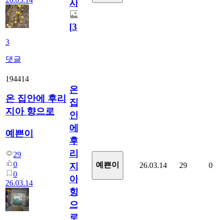
사
[
3
]
3
댓글
194414
온
온 집안에 후리
집
지아 향으로
안
에
예쁜이
후
리
29
0
예쁜이
26.03.14
29
0
지
0
아
26.03.14
향
으
로