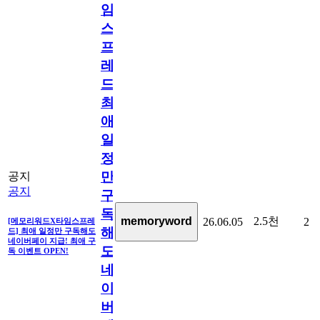
임
스
프
레
드]
최
애
일
정
만
공지
공지
구
독
2.5천
memoryword
26.06.05
2
[메모리워드X타임스프레
해
드] 최애 일정만 구독해도
네이버페이 지급! 최애 구
도
독 이벤트 OPEN!
네
이
버