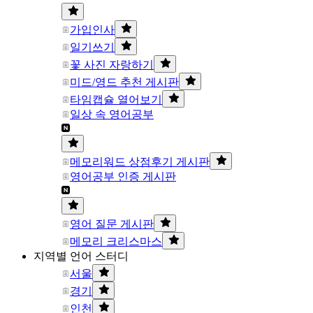
가입인사
일기쓰기
꽃 사진 자랑하기
미드/영드 추천 게시판
타임캡슐 열어보기
일상 속 영어공부
메모리워드 상점후기 게시판
영어공부 인증 게시판
영어 질문 게시판
메모리 크리스마스
지역별 언어 스터디
서울
경기
인천