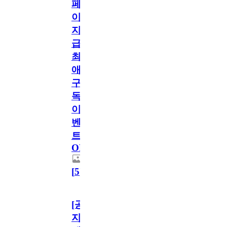
페
이
지
급!
최
애
구
독
이
벤
트
OPEN!
[
5
]
[공
지]