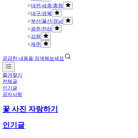
대전/세종/충청
대구/경북
부산/울산/경남
광주/전라
강원
제주
궁금한 내용을 검색해보세요
즐겨찾기
전체글
인기글
공지사항
꽃 사진 자랑하기
인기글