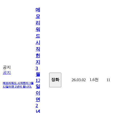
메
모
리
워
드
시
작
한
지
공지
3
공지
월
1.6천
장화
26.03.02
11
12
메모리워드 시작한지 3월
일
12일이면 2년이 됩니다.
이
면
2
년