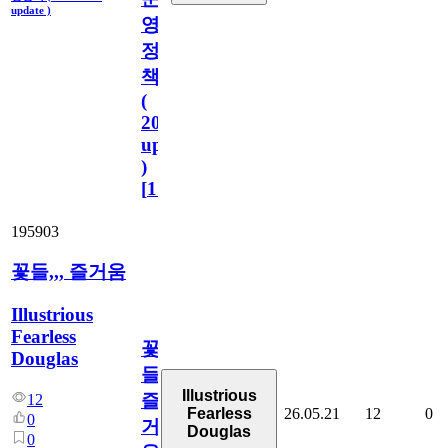
update )
영
정
책
(
2023.11.1
update
)
[
110
]
195903
꽃들,,, 즐거움
Illustrious
Fearless
꽃
Douglas
들,,,
Illustrious
즐
12
26.05.21
12
0
Fearless
0
거
Douglas
0