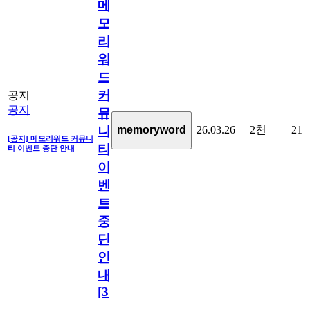
메
모
리
워
드
커
공지
공지
뮤
26.03.26
2천
21
memoryword
니
[공지] 메모리워드 커뮤니
티
티 이벤트 중단 안내
이
벤
트
중
단
안
내
[
31
]