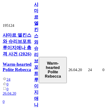
샤
마
르
엘
195124
킨
샤마르 엘킨스
스
와 슈리브포트
와
루이지애나 총
슈
격 사건 (2026)
리
브
Warm-
Warm-hearted
포
hearted
Polite Rebecca
26.04.20
24
0
Polite
트
Rebecca
루
24
0
이
0
지
26.04.20
애
0
나