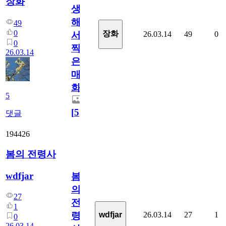
장화
생
해
49
0
장화
26.03.14
49
0
서
0
찍
26.03.14
은
매
화
5
[
5
]
댓글
194426
봄의 전령사
wdfjar
봄
의
27
전
1
26.03.14
27
1
wdfjar
령
0
26.03.14