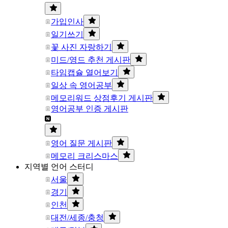
가입인사
일기쓰기
꽃 사진 자랑하기
미드/영드 추천 게시판
타임캡슐 열어보기
일상 속 영어공부
메모리워드 상점후기 게시판
영어공부 인증 게시판
영어 질문 게시판
메모리 크리스마스
지역별 언어 스터디
서울
경기
인천
대전/세종/충청