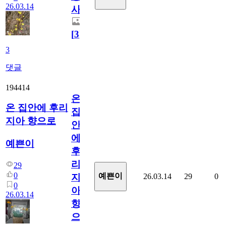
26.03.14
사
[
3
]
3
댓글
194414
온
온 집안에 후리
집
지아 향으로
안
에
예쁜이
후
리
29
0
예쁜이
26.03.14
29
0
지
0
아
26.03.14
향
으