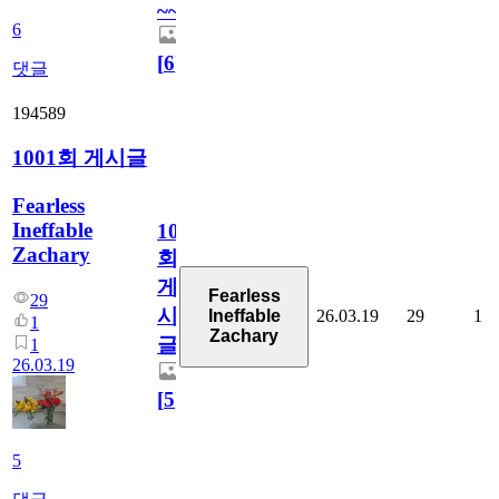
~~
6
[
6
]
댓글
194589
1001회 게시글
Fearless
Ineffable
1001
Zachary
회
게
Fearless
29
시
26.03.19
29
1
Ineffable
1
Zachary
글
1
26.03.19
[
5
]
5