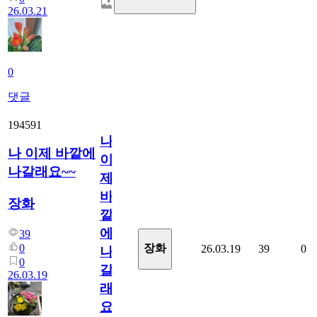
26.03.21
0
댓글
194591
나
나 이제 바깥에
이
나갈래요~~
제
바
장화
깥
에
39
0
장화
26.03.19
39
0
나
0
갈
26.03.19
래
요