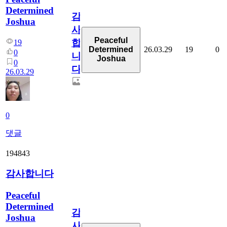
Determined
감
Joshua
사
Peaceful
합
19
26.03.29
19
0
Determined
0
니
Joshua
0
다
26.03.29
0
댓글
194843
감사합니다
Peaceful
Determined
감
Joshua
사