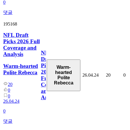
0
댓글
195168
NFL Draft
Picks 2026 Full
Coverage and
NFL
Analysis
Draft
Picks
Warm-hearted
Warm-
2026
Polite Rebecca
hearted
26.04.24
20
0
Polite
Full
Rebecca
Coverage
20
0
and
0
Analysis
26.04.24
0
댓글