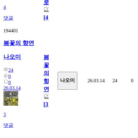
로
4
[
4
]
댓글
194401
봄꽃의 향연
나오미
봄
꽃
24
의
0
나오미
26.03.14
24
0
향
0
26.03.14
연
[
3
]
3
댓글