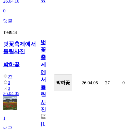
Watch
26.04.10
0
댓글
194944
벚
벚꽃축제에서
꽃
튤립사진
축
박하꽃
제
에
27
서
0
박하꽃
26.04.05
27
0
튤
0
26.04.05
립
사
진
1
[
1
]
댓글