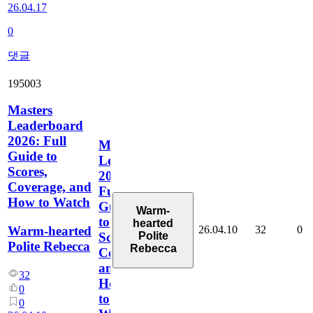
26.04.17
0
댓글
195003
Masters
Leaderboard
2026: Full
Masters
Guide to
Leaderboard
Scores,
2026:
Coverage, and
Full
How to Watch
Guide
Warm-
to
hearted
26.04.10
32
0
Warm-hearted
Polite
Scores,
Polite Rebecca
Rebecca
Coverage,
and
32
How
0
to
0