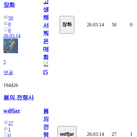
고
장화
생
해
50
0
장화
26.03.14
50
0
서
0
찍
26.03.14
은
매
화
5
[
5
]
댓글
194426
봄의 전령사
wdfjar
봄
의
27
전
1
26.03.14
27
1
wdfjar
령
0