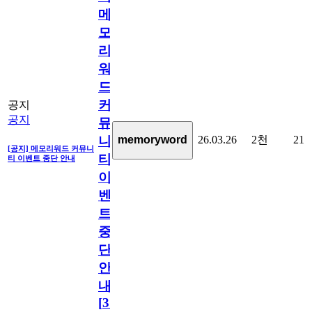
메
모
리
워
드
커
공지
공지
뮤
26.03.26
2천
21
memoryword
니
[공지] 메모리워드 커뮤니
티
티 이벤트 중단 안내
이
벤
트
중
단
안
내
[
31
]