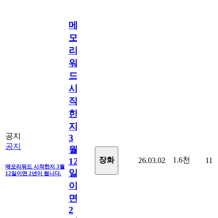
메
모
리
워
드
시
작
한
지
공지
3
공지
월
1.6천
장화
26.03.02
11
12
메모리워드 시작한지 3월
일
12일이면 2년이 됩니다.
이
면
2