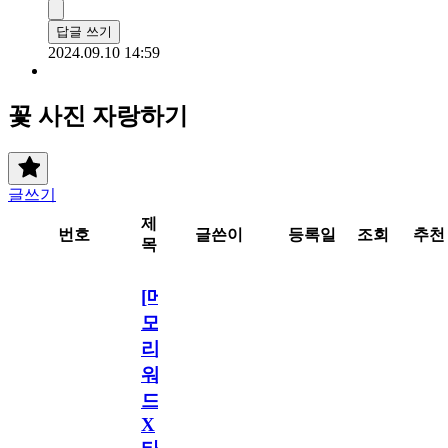
답글 쓰기
2024.09.10 14:59
꽃 사진 자랑하기
글쓰기
제
번호
글쓴이
등록일
조회
추천
목
[메
모
리
워
드
X