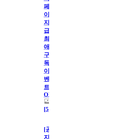
페
이
지
급!
최
애
구
독
이
벤
트
OPEN!
[
5
]
[공
지]