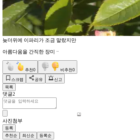
늦더위에 이파리가 조금 말랐지만
아름다움을 간직한 장미ᆢ
추천
0
비추천
0
스크랩
공유
신고
목록
댓글
2
사진첨부
등록
추천순
최신순
등록순