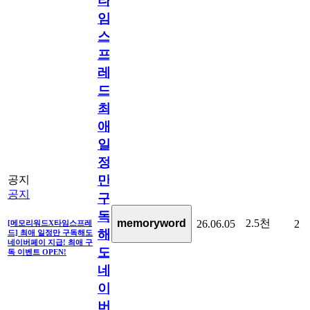
타
임
스
프
레
드]
최
애
일
정
만
공지
공지
구
독
2.5천
memoryword
26.06.05
2
[메모리워드X타임스프레
해
드] 최애 일정만 구독해도
네이버페이 지급! 최애 구
도
독 이벤트 OPEN!
네
이
버