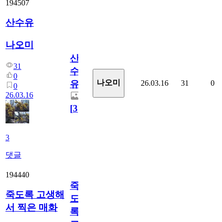
194507
산수유
나오미
산
31
수
0
나오미
26.03.16
31
0
유
0
26.03.16
[
3
]
3
댓글
194440
죽
죽도록 고생해
도
서 찍은 매화
록