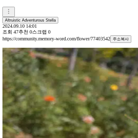
Altruistic Adventurous Stella
2024.09.10 14:01
조회
47
추천
0
스크랩
0
https://community.memory-word.com/flower/77403542
주소복사