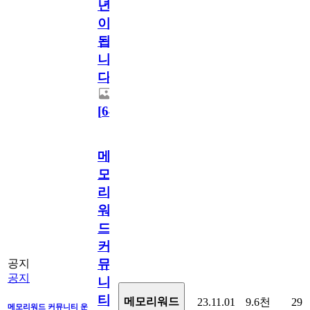
년
이
됩
니
다.
[
64
]
메
모
리
워
드
커
뮤
공지
공지
니
티
메모리워드
23.11.01
9.6천
29
메모리워드 커뮤니티 운