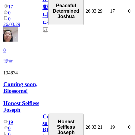
Peaceful
합
17
26.03.29
17
0
Determined
0
니
Joshua
0
다
26.03.29
0
댓글
194674
Coming soon,
Blossoms!
Honest Selfless
Joseph
Coming
Honest
19
soon,
26.03.21
19
0
Selfless
0
Blossoms!
Joseph
0