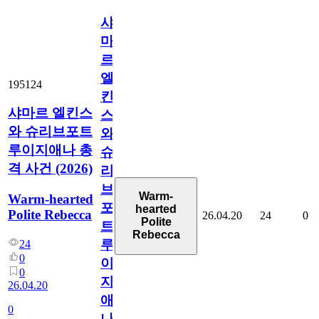
샤
마
르
엘
195124
킨
샤마르 엘킨스
스
와 슈리브포트
와
루이지애나 총
슈
격 사건 (2026)
리
브
Warm-
Warm-hearted
포
hearted
Polite Rebecca
26.04.20
24
0
Polite
트
Rebecca
루
24
0
이
0
지
26.04.20
애
0
나