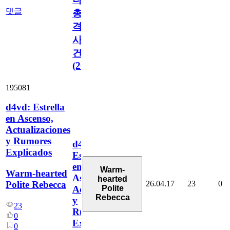
댓글
총
격
사
건
(2026)
195081
d4vd: Estrella
en Ascenso,
Actualizaciones
y Rumores
d4vd:
Explicados
Estrella
en
Warm-
Warm-hearted
Ascenso,
hearted
26.04.17
23
0
Polite Rebecca
Polite
Actualizaciones
Rebecca
y
23
Rumores
0
Explicados
0