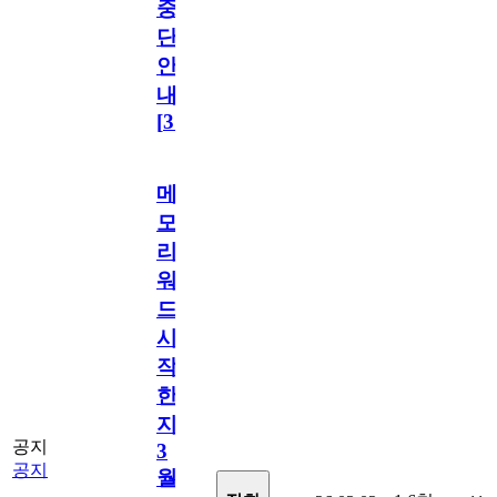
중
단
안
내
[
31
]
메
모
리
워
드
시
작
한
지
공지
3
공지
월