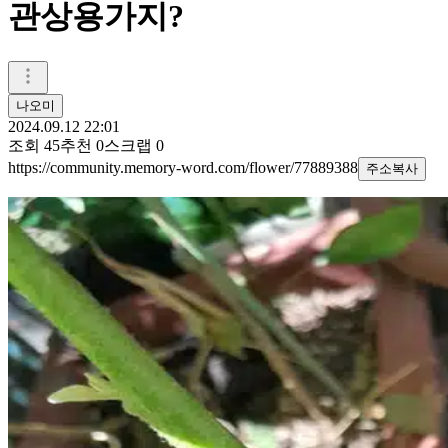
관상용가지?
나오미
2024.09.12 22:01
조회
45
추천
0
스크랩
0
https://community.memory-word.com/flower/77889388
주소복사