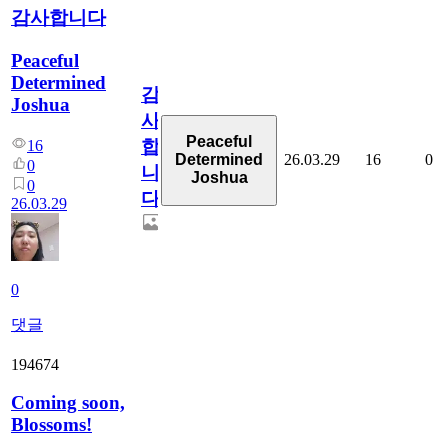
감사합니다
Peaceful
Determined
감
Joshua
사
Peaceful
합
16
26.03.29
16
0
Determined
0
니
Joshua
0
다
26.03.29
0
댓글
194674
Coming soon,
Blossoms!