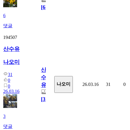
[
6
]
6
댓글
194507
산수유
나오미
산
31
수
0
나오미
26.03.16
31
0
유
0
26.03.16
[
3
]
3
댓글