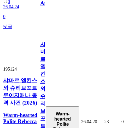
0
Analysis
26.04.24
0
댓글
샤
마
르
엘
195124
킨
샤마르 엘킨스
스
와 슈리브포트
와
루이지애나 총
슈
격 사건 (2026)
리
브
Warm-
Warm-hearted
포
hearted
Polite Rebecca
26.04.20
23
0
Polite
트