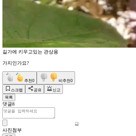
길가에 키우고있는 관상용
가지인가요?
추천
0
비추천
0
스크랩
공유
신고
목록
댓글
8
사진첨부