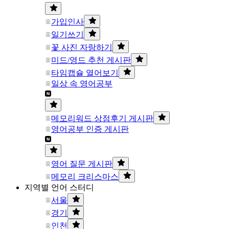
가입인사
일기쓰기
꽃 사진 자랑하기
미드/영드 추천 게시판
타임캡슐 열어보기
일상 속 영어공부
메모리워드 상점후기 게시판
영어공부 인증 게시판
영어 질문 게시판
메모리 크리스마스
지역별 언어 스터디
서울
경기
인천