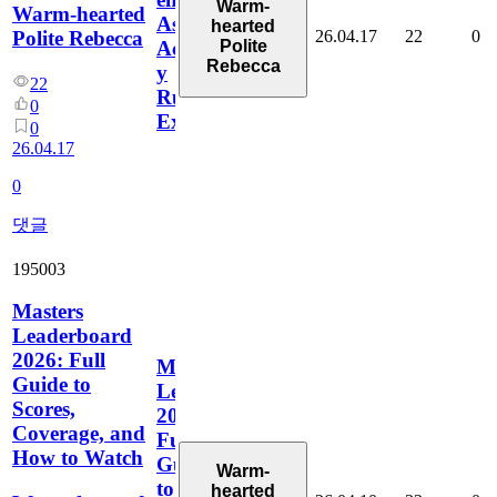
Warm-
Warm-hearted
Ascenso,
hearted
26.04.17
22
0
Polite Rebecca
Polite
Actualizaciones
Rebecca
y
22
Rumores
0
Explicados
0
26.04.17
0
댓글
195003
Masters
Leaderboard
2026: Full
Masters
Guide to
Leaderboard
Scores,
2026:
Coverage, and
Full
How to Watch
Guide
Warm-
to
hearted