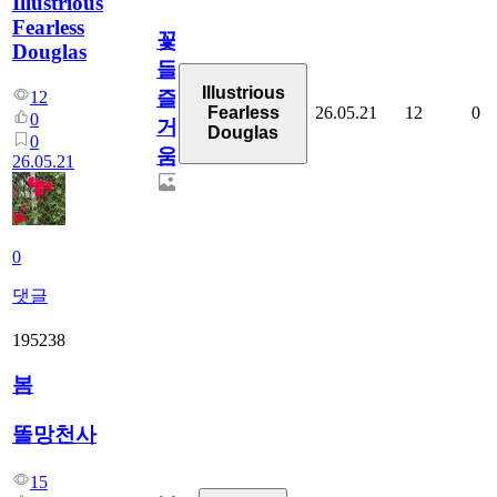
Illustrious
Fearless
꽃
Douglas
들,,,
Illustrious
즐
12
26.05.21
12
0
Fearless
0
거
Douglas
0
움
26.05.21
0
댓글
195238
봄
똘망천사
15