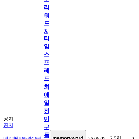
리
워
드
X
타
임
스
프
레
드]
최
애
일
정
만
공지
공지
구
독
2.5천
memoryword
26.06.05
2
[메모리워드X타임스프레