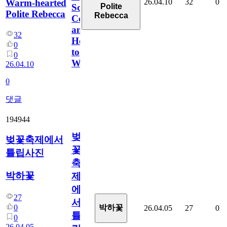
26.04.10
32
0
Warm-hearted
Polite
Scores,
Polite Rebecca
Rebecca
Coverage,
and
32
How
0
to
0
Watch
26.04.10
0
댓글
194944
벚
벚꽃축제에서
꽃
튤립사진
축
박하꽃
제
에
27
서
0
박하꽃
26.04.05
27
0
튤
0
26.04.05