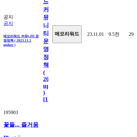
드
커
뮤
공지
공지
니
티
메모리워드
23.11.01
9.5천
29
메모리워드 커뮤니티 운
운
영정책 ( 2023.11.1
update )
영
정
책
(
2023.11.1
update
)
[
110
]
195903
꽃들,,, 즐거움