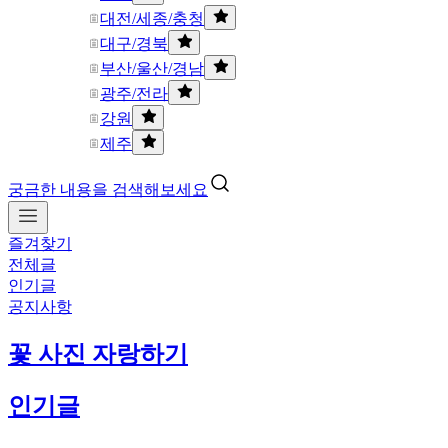
대전/세종/충청
대구/경북
부산/울산/경남
광주/전라
강원
제주
궁금한 내용을 검색해보세요
즐겨찾기
전체글
인기글
공지사항
꽃 사진 자랑하기
인기글