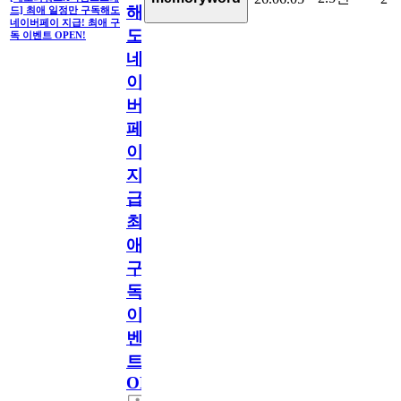
해
드] 최애 일정만 구독해도
네이버페이 지급! 최애 구
도
독 이벤트 OPEN!
네
이
버
페
이
지
급!
최
애
구
독
이
벤
트
OPEN!