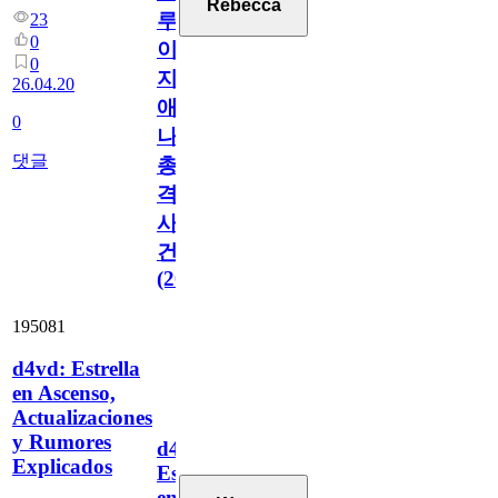
Rebecca
루
23
0
이
0
지
26.04.20
애
0
나
댓글
총
격
사
건
(2026)
195081
d4vd: Estrella
en Ascenso,
Actualizaciones
y Rumores
d4vd:
Explicados
Estrella
en