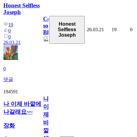
Honest Selfless
Joseph
Coming
Honest
19
soon,
26.03.21
19
0
Selfless
0
Blossoms!
Joseph
0
26.03.21
0
댓글
194591
나
나 이제 바깥에
이
나갈래요~~
제
바
장화
깥