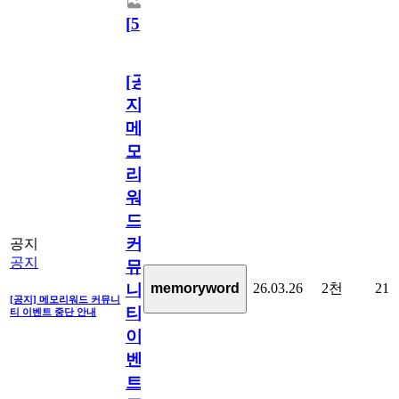
[
5
]
[공
지]
메
모
리
워
드
커
공지
공지
뮤
26.03.26
2천
21
memoryword
니
[공지] 메모리워드 커뮤니
티
티 이벤트 중단 안내
이
벤
트