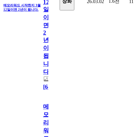
1.6천
장화
26.03.02
11
12
메모리워드 시작한지 3월
일
12일이면 2년이 됩니다.
이
면
2
년
이
됩
니
다.
[
64
]
메
모
리
워