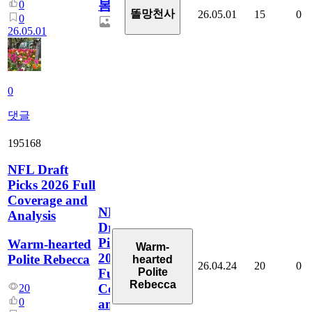
봄
0
똘망천사
26.05.01
15
0
0
26.05.01
0
댓글
195168
NFL Draft
Picks 2026 Full
Coverage and
NFL
Analysis
Draft
Picks
Warm-hearted
Warm-
2026
Polite Rebecca
hearted
26.04.24
20
0
Polite
Full
Rebecca
Coverage
20
0
and