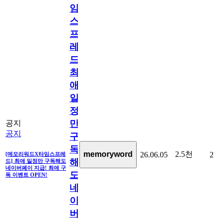
임
스
프
레
드]
최
애
일
정
만
공지
공지
구
독
2.5천
memoryword
26.06.05
2
[메모리워드X타임스프레
해
드] 최애 일정만 구독해도
네이버페이 지급! 최애 구
도
독 이벤트 OPEN!
네
이
버