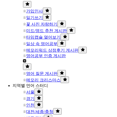
가입인사
일기쓰기
꽃 사진 자랑하기
미드/영드 추천 게시판
타임캡슐 열어보기
일상 속 영어공부
메모리워드 상점후기 게시판
영어공부 인증 게시판
영어 질문 게시판
메모리 크리스마스
지역별 언어 스터디
서울
경기
인천
대전/세종/충청