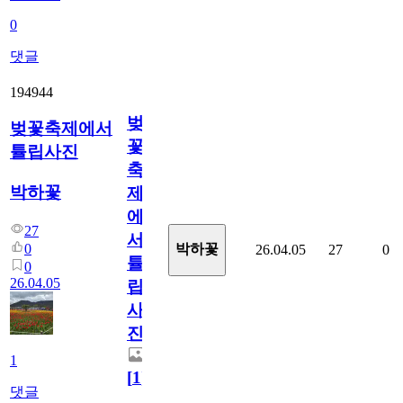
0
댓글
194944
벚
벚꽃축제에서
꽃
튤립사진
축
박하꽃
제
에
27
서
0
박하꽃
26.04.05
27
0
튤
0
26.04.05
립
사
진
1
[
1
]
댓글