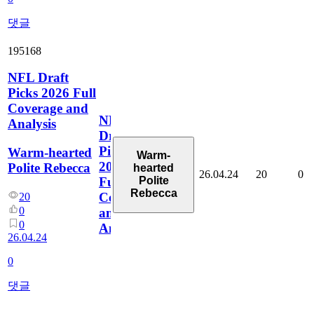
댓글
195168
NFL Draft
Picks 2026 Full
Coverage and
NFL
Analysis
Draft
Picks
Warm-hearted
Warm-
2026
Polite Rebecca
hearted
26.04.24
20
0
Polite
Full
Rebecca
Coverage
20
0
and
0
Analysis
26.04.24
0
댓글