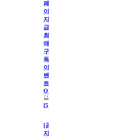
페
이
지
급!
최
애
구
독
이
벤
트
OPEN!
[
5
]
[공
지]