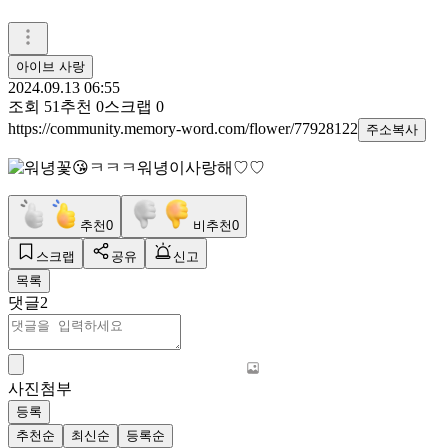
아이브 사랑
2024.09.13 06:55
조회
51
추천
0
스크랩
0
https://community.memory-word.com/flower/77928122
주소복사
워녕이사랑해♡♡
추천
0
비추천
0
스크랩
공유
신고
목록
댓글
2
사진첨부
등록
추천순
최신순
등록순