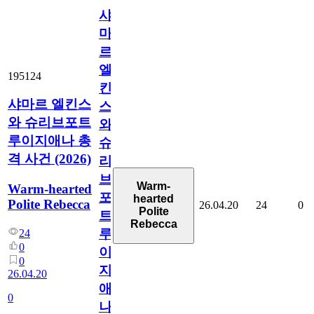
샤
마
르
엘
195124
킨
샤마르 엘킨스
스
와 슈리브포트
와
루이지애나 총
슈
격 사건 (2026)
리
브
Warm-
Warm-hearted
포
hearted
Polite Rebecca
26.04.20
24
0
Polite
트
Rebecca
루
24
0
이
0
지
26.04.20
애
0
나