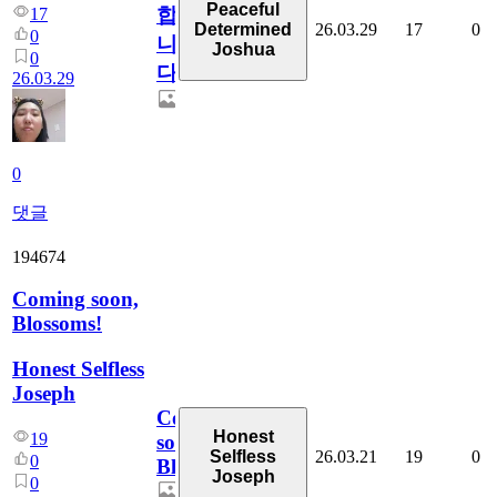
Peaceful
합
17
26.03.29
17
0
Determined
0
니
Joshua
0
다
26.03.29
0
댓글
194674
Coming soon,
Blossoms!
Honest Selfless
Joseph
Coming
Honest
19
soon,
26.03.21
19
0
Selfless
0
Blossoms!
Joseph
0