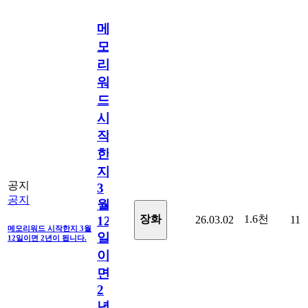
메
모
리
워
드
시
작
한
지
공지
3
공지
월
1.6천
장화
26.03.02
11
12
메모리워드 시작한지 3월
일
12일이면 2년이 됩니다.
이
면
2
년