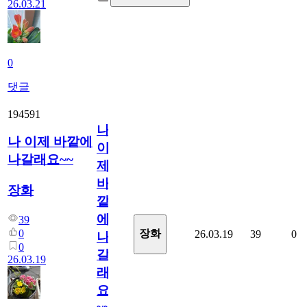
26.03.21
0
댓글
194591
나
나 이제 바깥에
이
나갈래요~~
제
바
장화
깥
에
39
0
장화
26.03.19
39
0
나
0
갈
26.03.19
래
요
~~