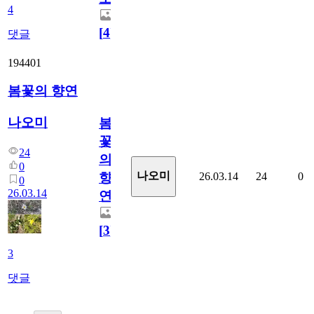
4
[
4
]
댓글
194401
봄꽃의 향연
나오미
봄
꽃
24
의
0
나오미
26.03.14
24
0
향
0
26.03.14
연
[
3
]
3
댓글