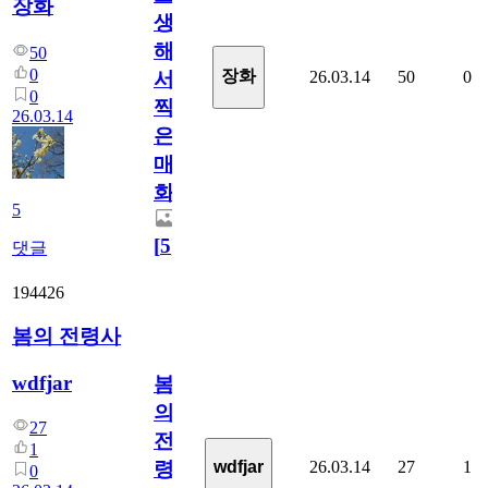
장화
생
해
50
0
장화
26.03.14
50
0
서
0
찍
26.03.14
은
매
화
5
[
5
]
댓글
194426
봄의 전령사
wdfjar
봄
의
27
전
1
26.03.14
27
1
wdfjar
령
0