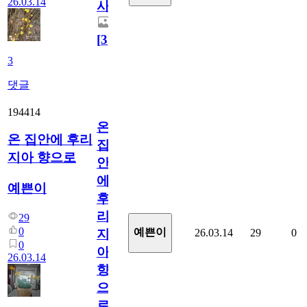
26.03.14
사
[
3
]
3
댓글
194414
온
온 집안에 후리
집
지아 향으로
안
에
예쁜이
후
리
29
0
예쁜이
26.03.14
29
0
지
0
아
26.03.14
향
으
로