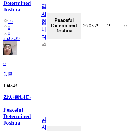
Determined
감
Joshua
사
Peaceful
합
19
26.03.29
19
0
Determined
0
니
Joshua
0
다
26.03.29
0
댓글
194843
감사합니다
Peaceful
Determined
감
Joshua
사