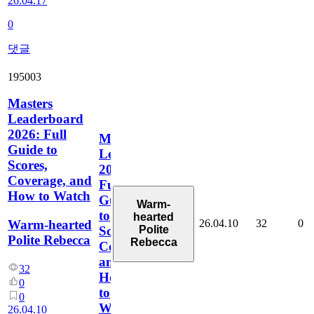
26.04.17
0
댓글
195003
Masters
Leaderboard
2026: Full
Masters
Guide to
Leaderboard
Scores,
2026:
Coverage, and
Full
How to Watch
Guide
Warm-
to
hearted
26.04.10
32
0
Warm-hearted
Polite
Scores,
Polite Rebecca
Rebecca
Coverage,
and
32
How
0
to
0
Watch
26.04.10