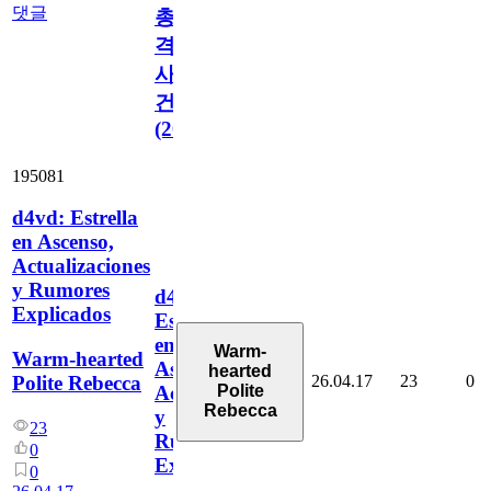
댓글
총
격
사
건
(2026)
195081
d4vd: Estrella
en Ascenso,
Actualizaciones
y Rumores
d4vd:
Explicados
Estrella
en
Warm-
Warm-hearted
Ascenso,
hearted
26.04.17
23
0
Polite Rebecca
Polite
Actualizaciones
Rebecca
y
23
Rumores
0
Explicados
0