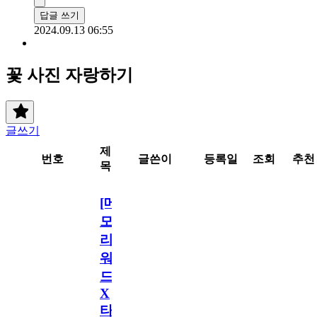
답글 쓰기
2024.09.13 06:55
꽃 사진 자랑하기
글쓰기
제
번호
글쓴이
등록일
조회
추천
목
[메
모
리
워
드
X
타