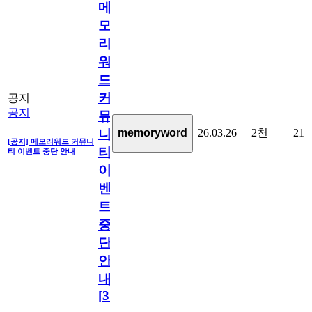
메
모
리
워
드
커
공지
공지
뮤
26.03.26
2천
21
memoryword
니
[공지] 메모리워드 커뮤니
티
티 이벤트 중단 안내
이
벤
트
중
단
안
내
[
31
]