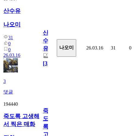
산수유
나오미
산
31
수
0
나오미
26.03.16
31
0
유
0
26.03.16
[
3
]
3
댓글
194440
죽
죽도록 고생해
도
서 찍은 매화
록
고