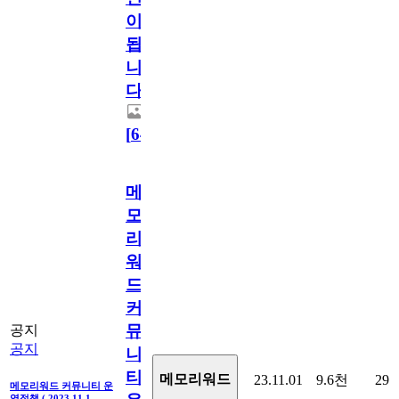
이
됩
니
다.
[
64
]
메
모
리
워
드
커
뮤
공지
공지
니
티
메모리워드
23.11.01
9.6천
29
메모리워드 커뮤니티 운
영정책 ( 2023.11.1