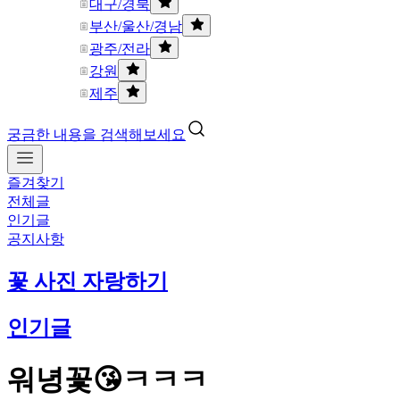
대구/경북
부산/울산/경남
광주/전라
강원
제주
궁금한 내용을 검색해보세요
즐겨찾기
전체글
인기글
공지사항
꽃 사진 자랑하기
인기글
워녕꽃😘ㅋㅋㅋ