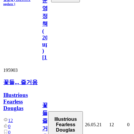
운
update )
영
정
책
(
2023.11.1
update
)
[
110
]
195903
꽃들,,, 즐거움
Illustrious
Fearless
꽃
Douglas
들,,,
Illustrious
즐
12
26.05.21
12
0
Fearless
0
거
Douglas
0