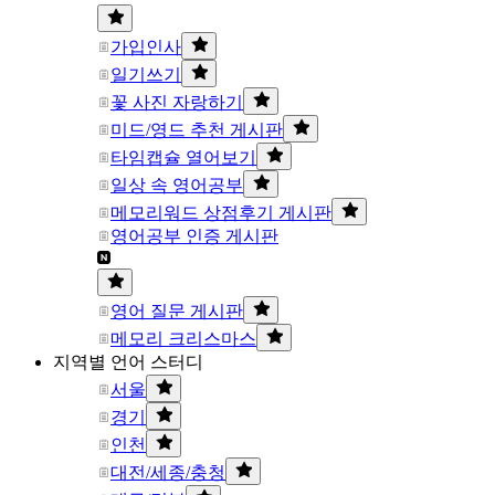
가입인사
일기쓰기
꽃 사진 자랑하기
미드/영드 추천 게시판
타임캡슐 열어보기
일상 속 영어공부
메모리워드 상점후기 게시판
영어공부 인증 게시판
영어 질문 게시판
메모리 크리스마스
지역별 언어 스터디
서울
경기
인천
대전/세종/충청