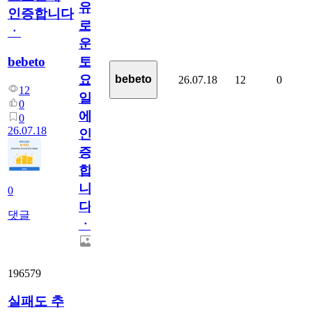
유
인증합니다
로
ㆍ
운
bebeto
토
요
bebeto
26.07.18
12
0
12
일
0
에
0
26.07.18
인
증
합
니
0
다
댓글
ㆍ
196579
실패도 추