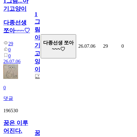
1그림...아
기고양이
1
그
다종선생
림...
쪼아~~~♡
아
다종선생 쪼아
29
기
26.07.06
29
0
~~~♡
0
고
0
양
26.07.06
이
0
댓글
196530
꿈은 이루
어진다.
꿈