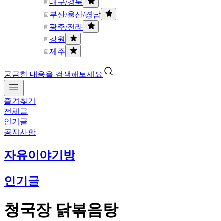
대구/경북
부산/울산/경남
광주/전라
강원
제주
궁금한 내용을 검색해보세요
즐겨찾기
전체글
인기글
공지사항
자유이야기방
인기글
청국장 닭볶음탕