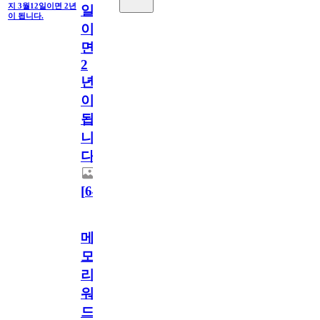
지 3월12일이면 2년
일
이 됩니다.
이
면
2
년
이
됩
니
다.
[
64
]
메
모
리
워
드