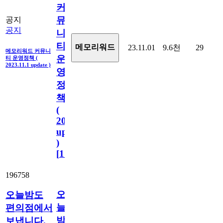
커
뮤
공지
공지
니
티
메모리워드
23.11.01
9.6천
29
메모리워드 커뮤니
운
티 운영정책 (
2023.11.1 update )
영
정
책
(
2023.11.1
update
)
[
110
]
196758
오
오늘밤도
늘
편의점에서
밤
보냅니다.