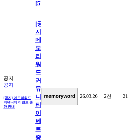
[
5
]
[공
지]
메
모
리
워
드
공지
커
공지
뮤
26.03.26
2천
21
memoryword
니
[공지] 메모리워드
커뮤니티 이벤트 중
티
단 안내
이
벤
트
중