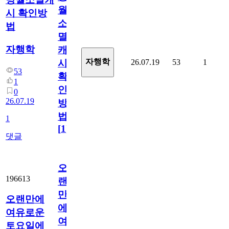
월
시 확인방
소
법
멸
자행학
캐
자행학
26.07.19
53
1
시
53
확
1
인
0
26.07.19
방
법
1
[
1
]
댓글
오
196613
랜
만
오랜만에
에
여유로운
여
토요일에