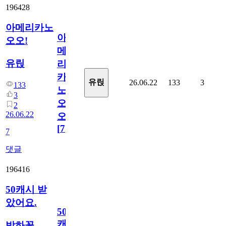
196428
아메리카노
아
오오!
메
유릱
리
카
유릱
26.06.22
133
3
133
노
3
오
2
26.06.22
오!
[
7
]
7
댓글
196416
50캐시 받
았어요.
50
캐
박하꽃