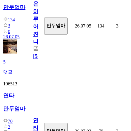
은
만두엄마
이
루
134
3
만두엄마
26.07.05
134
3
어
0
진
26.07.05
다.
[
5
]
5
댓글
196513
연타
만두엄마
연
70
2
타
만두엄마