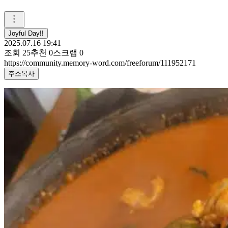
Joyful Day!!
2025.07.16 19:41
조회
25
추천
0
스크랩
0
https://community.memory-word.com/freeforum/111952171
주소복사