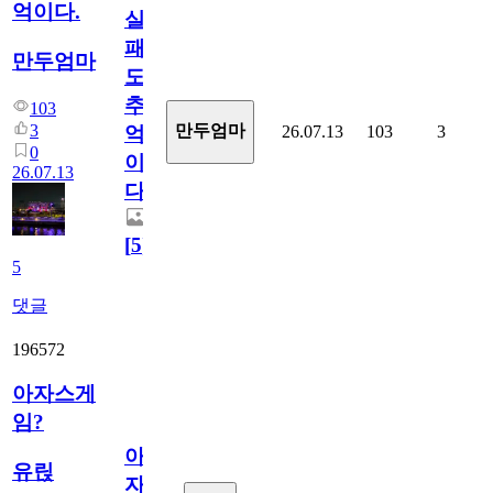
억이다.
실
패
만두엄마
도
추
103
3
만두엄마
26.07.13
103
3
억
0
이
26.07.13
다.
[
5
]
5
댓글
196572
아자스게
임?
아
유릱
자