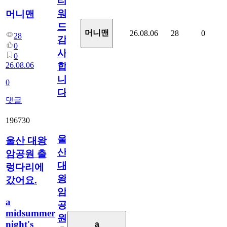
리
워
머니맨
드
머니맨
26.08.06
28
0
28
감
0
사
0
26.08.06
합
니
0
다
댓글
196730
울
울산 대왕
산
암공원 출
대
렁다리에
왕
갔어요.
암
a
공
midsummer
원
night's
a