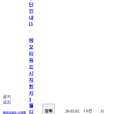
단
안
내
[
31
]
메
모
리
워
드
시
작
한
지
공지
3
공지
월
1.6천
장화
26.03.02
11
12
메모리워드 시작한