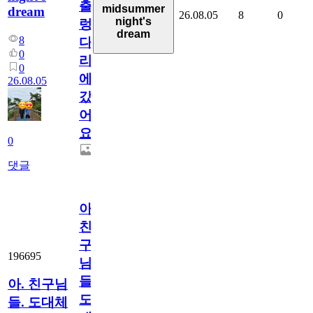
출
midsummer
dream
26.08.05
8
0
night's
렁
dream
8
다
0
리
0
에
26.08.05
갔
어
요.
0
댓글
아.
친
구
196695
님
들.
아. 친구님
도
들. 도대체