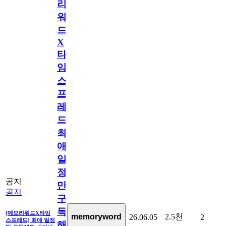
리
워
드
X
타
임
스
프
레
드]
최
애
일
정
공지
만
공지
구
독
[메모리워드X타임
2.5천
memoryword
26.06.05
2
스프레드] 최애 일정
해