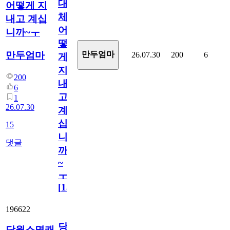
대
어떻게 지
체
내고 계십
어
니까~ㅜ
떻
만두엄마
만두엄마
26.07.30
200
6
게
지
200
내
6
고
1
26.07.30
계
십
15
니
댓글
까
~
ㅜ
[
15
]
196622
당
당월소멸캐