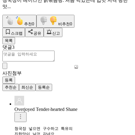
청국장이 베이스인 닭볶음탕. 처음 먹었는데 입맛 저격 당한
맛...
추천
0
비추천
0
스크랩
공유
신고
목록
댓글
3
사진첨부
등록
추천순
최신순
등록순
Overjoyed Tender-hearted Shane
청국장 넣으면 구수하고 특유의

진한맛이 날것 같네요