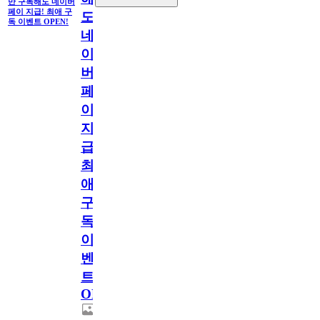
만 구독해도 네이버
페이 지급! 최애 구
도
독 이벤트 OPEN!
네
이
버
페
이
지
급!
최
애
구
독
이
벤
트
OPEN!