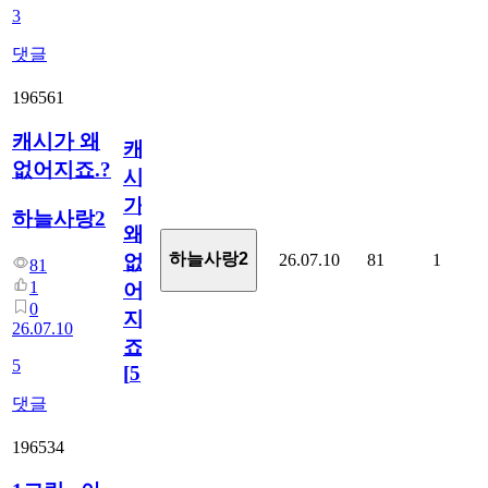
3
댓글
196561
캐시가 왜
캐
없어지죠.?
시
가
하늘사랑2
왜
하늘사랑2
26.07.10
81
1
없
81
1
어
0
지
26.07.10
죠.?
5
[
5
]
댓글
196534