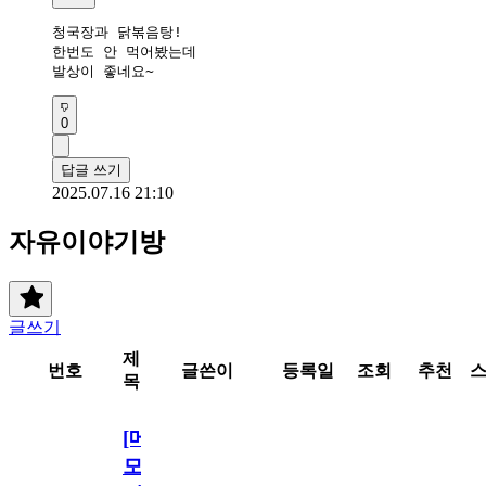
청국장과 닭볶음탕!

한번도 안 먹어봤는데

0
답글 쓰기
2025.07.16 21:10
자유이야기방
글쓰기
제
번호
글쓴이
등록일
조회
추천
목
[메
모