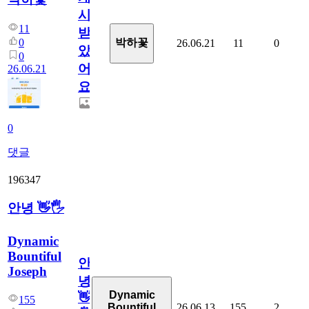
시
11
받
0
박하꽃
26.06.21
11
0
았
0
어
26.06.21
요.
0
댓글
196347
안녕 👋🖐
Dynamic
Bountiful
안
Joseph
녕
Dynamic
👋
155
26.06.13
155
2
Bountiful