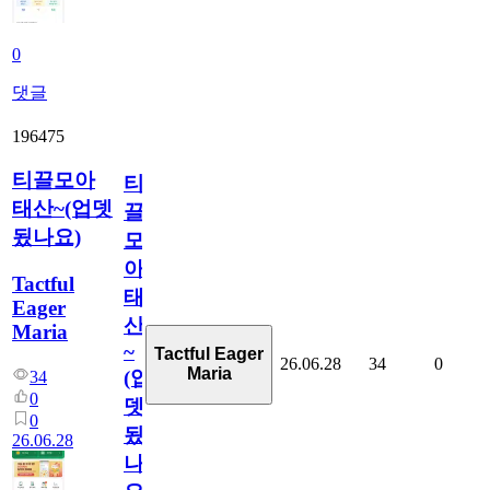
0
댓글
196475
티끌모아
티
태산~(업뎃
끌
됬나요)
모
아
Tactful
태
Eager
산
Maria
~
Tactful Eager
26.06.28
34
0
Maria
(업
34
0
뎃
0
됬
26.06.28
나