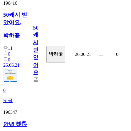
196416
50캐시 받
았어요.
50
캐
박하꽃
시
11
받
0
박하꽃
26.06.21
11
0
았
0
어
26.06.21
요.
0
댓글
196347
안녕 👋🖐