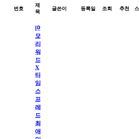
제
번호
글쓴이
등록일
조회
추천
목
[메
모
리
워
드
X
타
임
스
프
레
드]
최
애