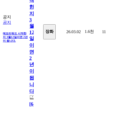
작
한
지
공지
3
공지
월
1.6천
장화
26.03.02
11
12
메모리워드 시작한
지 3월12일이면 2년
일
이 됩니다.
이
면
2
년
이
됩
니
다.
[
64
]