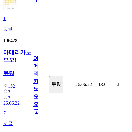
[
1
]
1
댓글
196428
아메리카노
아
오오!
메
유릱
리
카
유릱
26.06.22
132
3
132
노
3
오
2
26.06.22
오!
[
7
]
7
댓글