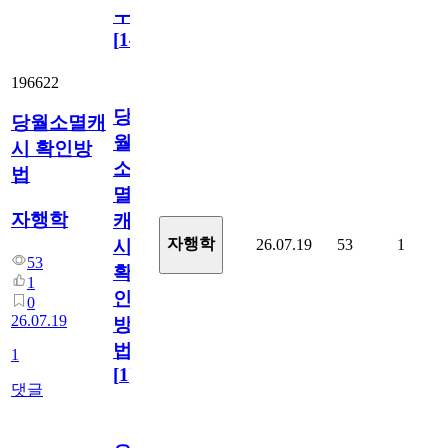
ㅜ
[
14
]
196622
당
당월소멸캐
월
시 확인방
소
법
멸
자행학
캐
자행학
26.07.19
53
1
시
53
확
1
인
0
26.07.19
방
법
1
[
1
]
댓글