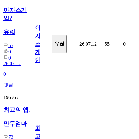
아자스게
임?
아
유릱
자
스
유릱
26.07.12
55
0
55
게
0
0
임?
26.07.12
0
댓글
196565
최고의 앱.
만두엄마
최
고
73