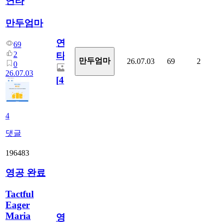
연타
만두엄마
연
69
2
타
만두엄마
26.07.03
69
2
0
26.07.03
[
4
]
4
댓글
196483
영공 완료
Tactful
Eager
Maria
영