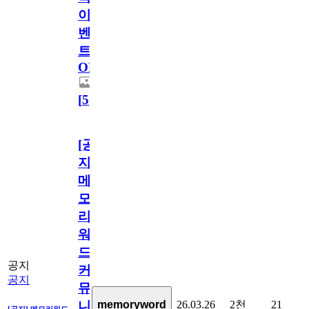
이
벤
트
OPEN!
[
5
]
[공
지]
메
모
리
워
드
공지
커
공지
뮤
26.03.26
2천
21
memoryword
니
[공지] 메모리워드