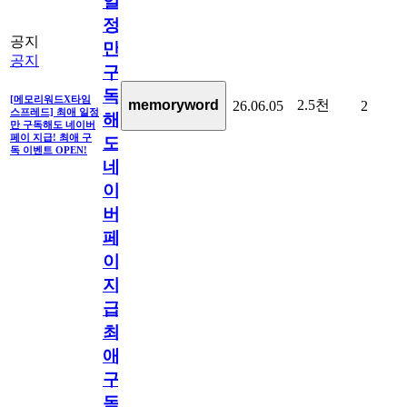
일
정
공지
만
공지
구
독
[메모리워드X타임
2.5천
memoryword
26.06.05
2
스프레드] 최애 일정
해
만 구독해도 네이버
페이 지급! 최애 구
도
독 이벤트 OPEN!
네
이
버
페
이
지
급!
최
애
구
독