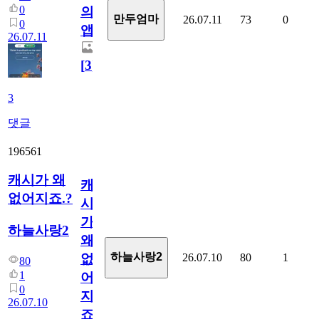
0
의
만두엄마
26.07.11
73
0
0
앱.
26.07.11
[
3
]
3
댓글
196561
캐시가 왜
캐
없어지죠.?
시
가
하늘사랑2
왜
하늘사랑2
26.07.10
80
1
없
80
1
어
0
지
26.07.10
죠.?