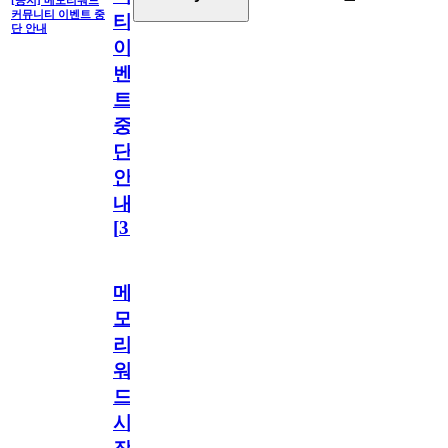
커뮤니티 이벤트 중
티
단 안내
이
벤
트
중
단
안
내
[
31
]
메
모
리
워
드
시