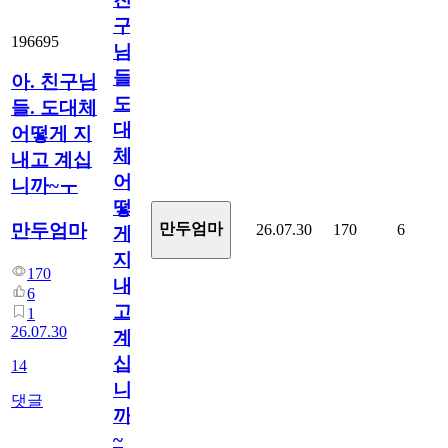
구
196695
님
들.
아. 친구님
도
들. 도대체
대
어떻게 지
체
내고 계십
어
니까~ㅜ
떻
만두엄마
만두엄마
26.07.30
170
6
게
지
170
내
6
고
1
26.07.30
계
십
14
니
댓글
까
~