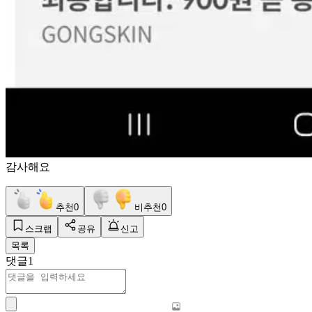
감사해요
추천
0
비추천
0
스크랩
공유
신고
목록
댓글
1