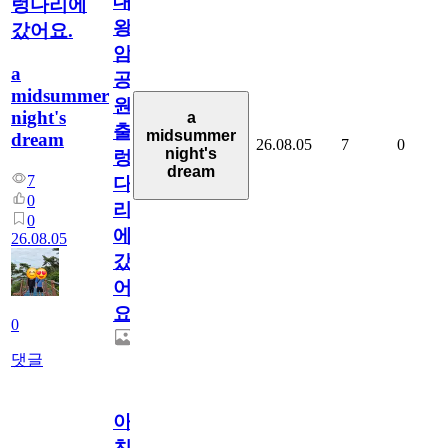
대
렁다리에
왕
갔어요.
암
a
공
midsummer
원
night's
a
출
midsummer
dream
26.08.05
7
0
night's
렁
dream
7
다
0
리
0
에
26.08.05
갔
어
요.
0
댓글
아.
친