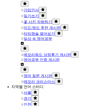
가입인사
일기쓰기
꽃 사진 자랑하기
미드/영드 추천 게시판
타임캡슐 열어보기
일상 속 영어공부
메모리워드 상점후기 게시판
영어공부 인증 게시판
영어 질문 게시판
메모리 크리스마스
지역별 언어 스터디
서울
경기
인천