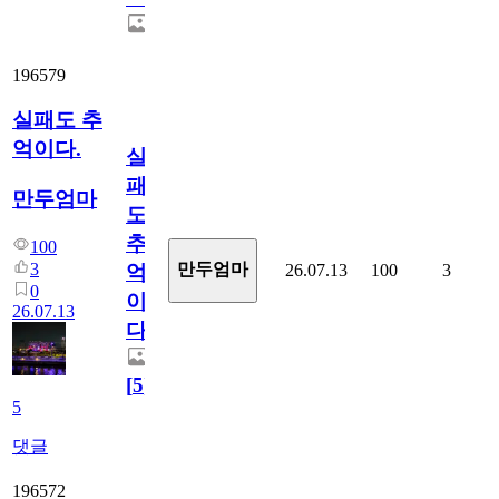
196579
실패도 추
억이다.
실
패
만두엄마
도
추
100
3
만두엄마
26.07.13
100
3
억
0
이
26.07.13
다.
[
5
]
5
댓글
196572