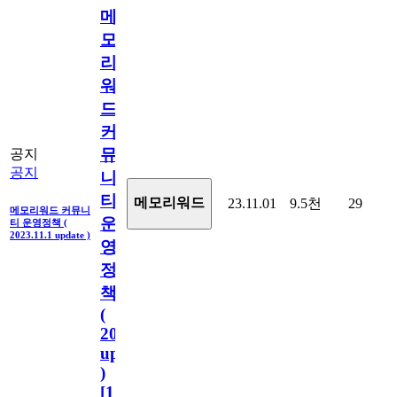
메
모
리
워
드
커
뮤
공지
공지
니
티
메모리워드
23.11.01
9.5천
29
메모리워드 커뮤니
운
티 운영정책 (
2023.11.1 update )
영
정
책
(
2023.11.1
update
)
[
110
]