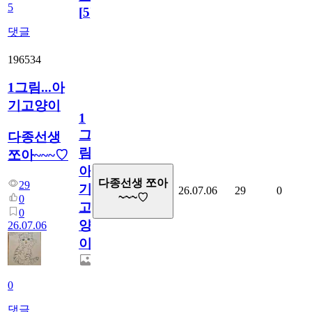
5
[
5
]
댓글
196534
1그림...아
기고양이
1
그
다종선생
림...
쪼아~~~♡
아
다종선생 쪼아
29
기
26.07.06
29
0
~~~♡
0
고
0
양
26.07.06
이
0
댓글