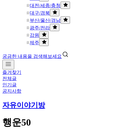
대전/세종/충청
대구/경북
부산/울산/경남
광주/전라
강원
제주
궁금한 내용을 검색해보세요
즐겨찾기
전체글
인기글
공지사항
자유이야기방
행운50