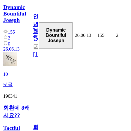
Dynamic
Bountiful
안
Joseph
녕
Dynamic
👋
155
26.06.13
155
2
Bountiful
2
🖐
Joseph
0
26.06.13
[
10
]
10
댓글
196341
회환데 8캐
시요??
회
Tactful