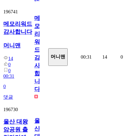
196741
메
메모리워드
모
감사합니다
리
워
머니맨
드
머니맨
00:31
14
0
감
14
0
사
0
합
00:31
니
0
다
댓글
196730
울
울산 대왕
산
암공원 출