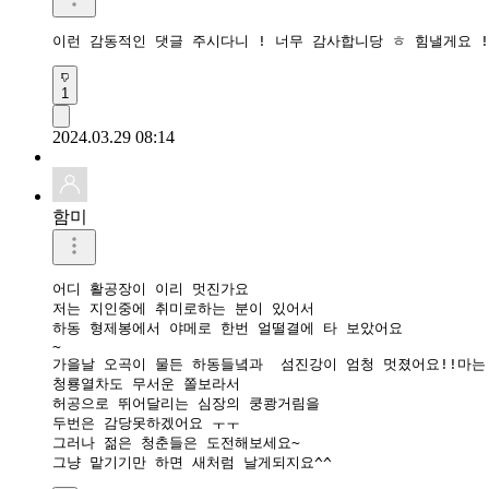
이런 감동적인 댓글 주시다니 ! 너무 감사합니당 ㅎ 힘낼게요 !
1
2024.03.29 08:14
함미
어디 활공장이 이리 멋진가요

저는 지인중에 취미로하는 분이 있어서

하동 형제봉에서 야메로 한번 얼떨결에 타 보았어요

~

가을날 오곡이 물든 하동들녘과  섬진강이 엄청 멋졌어요!!마는

청룡열차도 무서운 쫄보라서

허공으로 뛰어달리는 심장의 쿵쾅거림을

두번은 감당못하겠어요 ㅜㅜ

그러나 젊은 청춘들은 도전해보세요~
