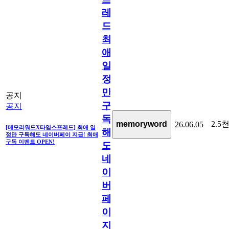
레
드]
최
애
일
정
만
공지
구
공지
독
2.5
memoryword
26.06.05
[메모리워드X타임스프레드] 최애 일
해
정만 구독해도 네이버페이 지급! 최애
구독 이벤트 OPEN!
도
네
이
버
페
이
지