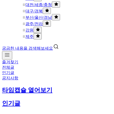
대전/세종/충청
대구/경북
부산/울산/경남
광주/전라
강원
제주
궁금한 내용을 검색해보세요
즐겨찾기
전체글
인기글
공지사항
타임캡슐 열어보기
인기글