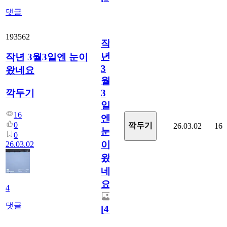
댓글
193562
작
년
작년 3월3일엔 눈이
3
왔네요
월
깍두기
3
일
16
엔
0
깍두기
26.03.02
16
눈
0
이
26.03.02
왔
네
요
4
댓글
[
4
]