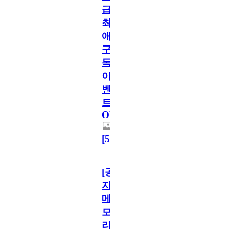
급!
최
애
구
독
이
벤
트
OPEN!
[
5
]
[공
지]
메
모
리