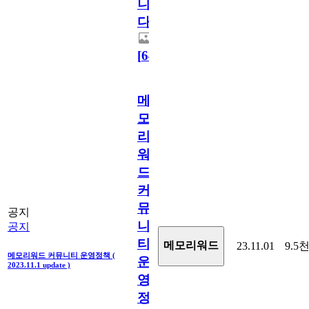
니
다.
[
64
]
메
모
리
워
드
커
뮤
공지
니
공지
티
메모리워드
23.11.01
9.5
메모리워드 커뮤니티 운영정책 (
운
2023.11.1 update )
영
정