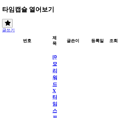
타임캡슐 열어보기
글쓰기
제
번호
글쓴이
등록일
조회
목
[메
모
리
워
드
X
타
임
스
프