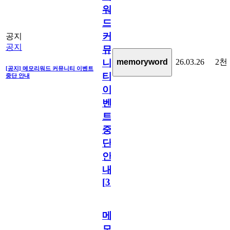
워
드
커
공지
공지
뮤
26.03.26
2천
memoryword
니
[공지] 메모리워드 커뮤니티 이벤트
티
중단 안내
이
벤
트
중
단
안
내
[
31
]
메
모