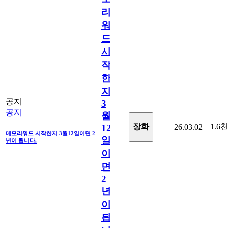
리
워
드
시
작
한
지
공지
3
공지
월
1.6
장화
26.03.02
12
메모리워드 시작한지 3월12일이면 2
일
년이 됩니다.
이
면
2
년
이
됩