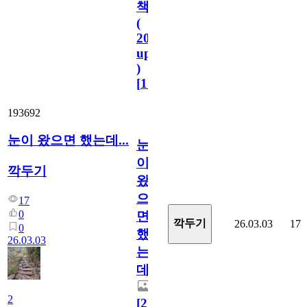
책
(
2023.11.1
update
)
[
110
]
193692
눈이 왔으면 했는데...
눈
이
깍두기
왔
으
17
0
면
깍두기
26.03.03
17
0
했
26.03.03
는
데...
2
[
2
]