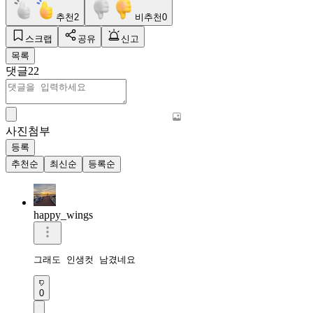
추천
2
비추천
0
스크랩
공유
신고
목록
댓글
22
사진첨부
등록
추천순
최신순
등록순
happy_wings
그래도 인생컷 남겼네요
0