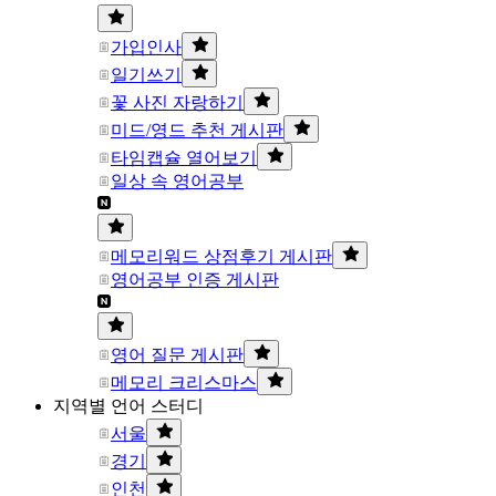
가입인사
일기쓰기
꽃 사진 자랑하기
미드/영드 추천 게시판
타임캡슐 열어보기
일상 속 영어공부
메모리워드 상점후기 게시판
영어공부 인증 게시판
영어 질문 게시판
메모리 크리스마스
지역별 언어 스터디
서울
경기
인천