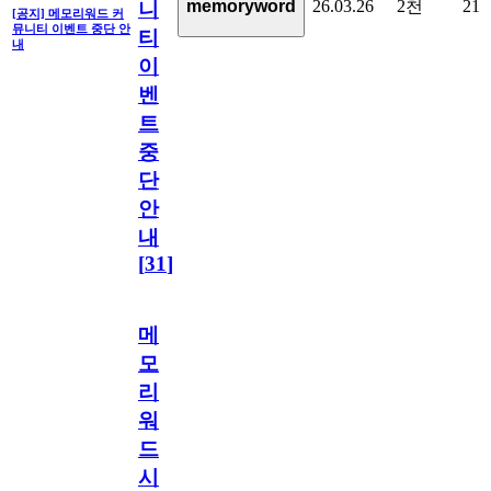
26.03.26
2천
21
memoryword
니
[공지] 메모리워드 커
뮤니티 이벤트 중단 안
티
내
이
벤
트
중
단
안
내
[
31
]
메
모
리
워
드
시