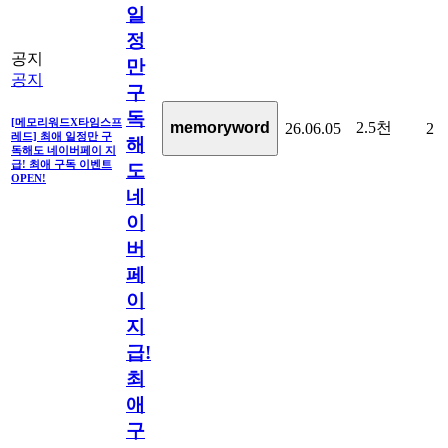
일
정
공지
만
공지
구
독
[메모리워드X타임스프
2.5천
memoryword
26.06.05
2
레드] 최애 일정만 구
해
독해도 네이버페이 지
급! 최애 구독 이벤트
도
OPEN!
네
이
버
페
이
지
급!
최
애
구