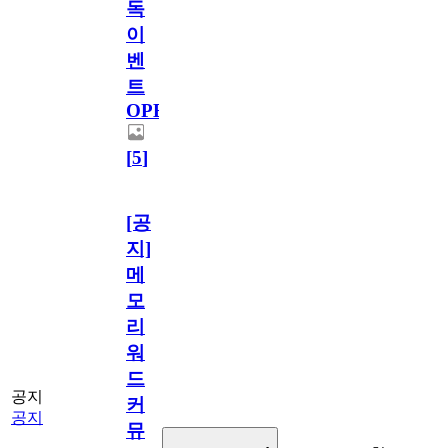
독
이
벤
트
OPEN!
[
5
]
[공
지]
메
모
리
워
드
공지
커
공지
뮤