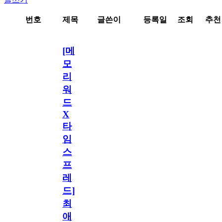
번호
제목
글쓴이
등록일
조회
추천
[메
모
리
워
드
X
타
임
스
프
레
드]
최
애