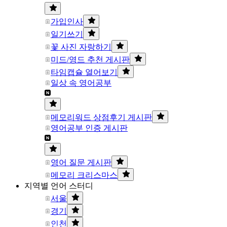
가입인사
일기쓰기
꽃 사진 자랑하기
미드/영드 추천 게시판
타임캡슐 열어보기
일상 속 영어공부
메모리워드 상점후기 게시판
영어공부 인증 게시판
영어 질문 게시판
메모리 크리스마스
지역별 언어 스터디
서울
경기
인천