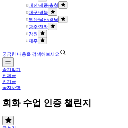
대전/세종/충청
대구/경북
부산/울산/경남
광주/전라
강원
제주
궁금한 내용을 검색해보세요
즐겨찾기
전체글
인기글
공지사항
회화 수업 인증 챌린지
글쓰기