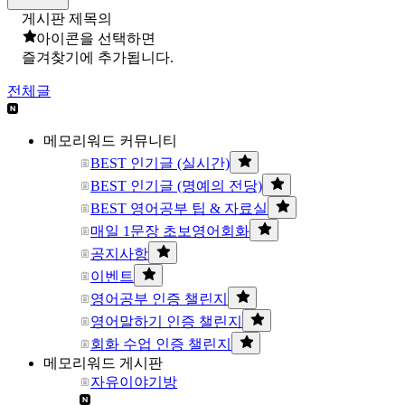
게시판 제목의
아이콘을 선택하면
즐겨찾기에 추가됩니다.
전체글
메모리워드 커뮤니티
BEST 인기글 (실시간)
BEST 인기글 (명예의 전당)
BEST 영어공부 팁 & 자료실
매일 1문장 초보영어회화
공지사항
이벤트
영어공부 인증 챌린지
영어말하기 인증 챌린지
회화 수업 인증 챌린지
메모리워드 게시판
자유이야기방