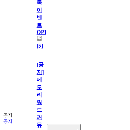
독
이
벤
트
OPEN!
[
5
]
[공
지]
메
모
리
워
드
공지
커
공지
뮤