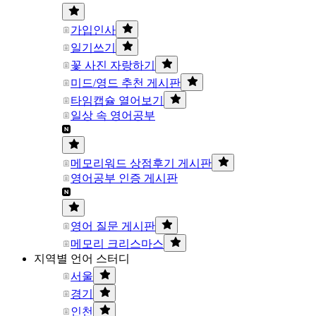
가입인사
일기쓰기
꽃 사진 자랑하기
미드/영드 추천 게시판
타임캡슐 열어보기
일상 속 영어공부
메모리워드 상점후기 게시판
영어공부 인증 게시판
영어 질문 게시판
메모리 크리스마스
지역별 언어 스터디
서울
경기
인천