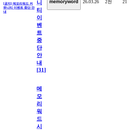
26.03.26
2천
21
memoryword
니
[공지] 메모리워드 커
뮤니티 이벤트 중단 안
티
내
이
벤
트
중
단
안
내
[
31
]
메
모
리
워
드
시