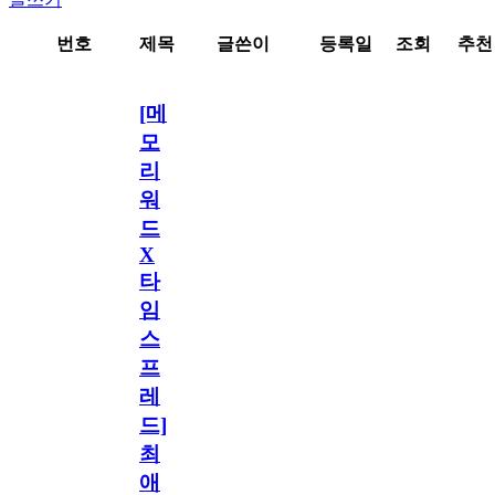
번호
제목
글쓴이
등록일
조회
추천
[메
모
리
워
드
X
타
임
스
프
레
드]
최
애