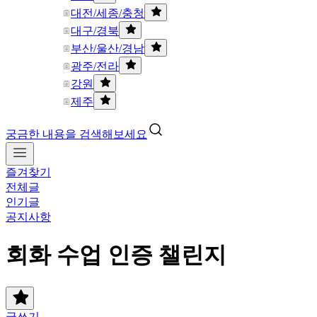
대전/세종/충청
대구/경북
부산/울산/경남
광주/전라
강원
제주
궁금한 내용을 검색해보세요
즐겨찾기
전체글
인기글
공지사항
회화 수업 인증 챌린지
글쓰기