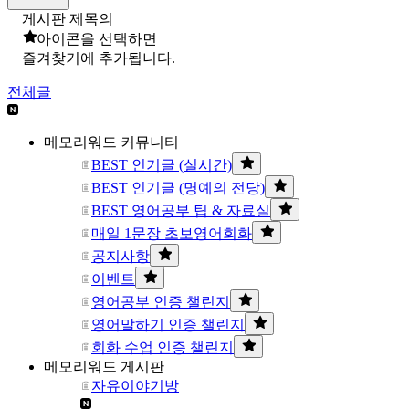
게시판 제목의
아이콘을 선택하면
즐겨찾기에 추가됩니다.
전체글
메모리워드 커뮤니티
BEST 인기글 (실시간)
BEST 인기글 (명예의 전당)
BEST 영어공부 팁 & 자료실
매일 1문장 초보영어회화
공지사항
이벤트
영어공부 인증 챌린지
영어말하기 인증 챌린지
회화 수업 인증 챌린지
메모리워드 게시판
자유이야기방