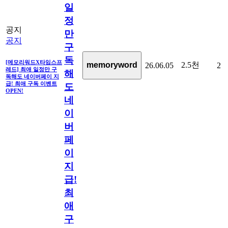
일
정
공지
만
공지
구
독
[메모리워드X타임스프
2.5천
memoryword
26.06.05
2
레드] 최애 일정만 구
해
독해도 네이버페이 지
급! 최애 구독 이벤트
도
OPEN!
네
이
버
페
이
지
급!
최
애
구