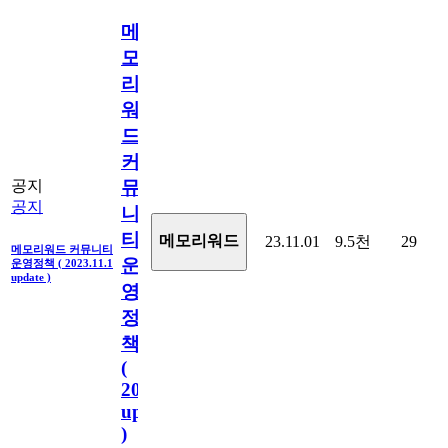
메
모
리
워
드
커
뮤
공지
공지
니
티
메모리워드
23.11.01
9.5천
29
메모리워드 커뮤니티
운
운영정책 ( 2023.11.1
update )
영
정
책
(
2023.11.1
update
)