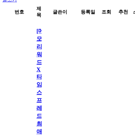
제
번호
글쓴이
등록일
조회
추천
목
[메
모
리
워
드
X
타
임
스
프
레
드]
최
애