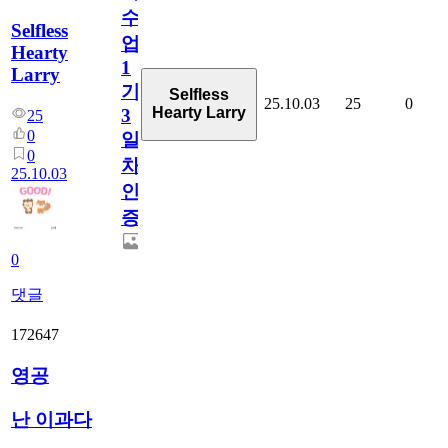
수
Selfless
업
Hearty
1
Larry
기
Selfless
25.10.03
25
0
Hearty Larry
3
25
0
일
0
차
25.10.03
인
증
0
댓글
172647
영공
난 이과다