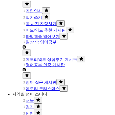
가입인사
일기쓰기
꽃 사진 자랑하기
미드/영드 추천 게시판
타임캡슐 열어보기
일상 속 영어공부
메모리워드 상점후기 게시판
영어공부 인증 게시판
영어 질문 게시판
메모리 크리스마스
지역별 언어 스터디
서울
경기
인천