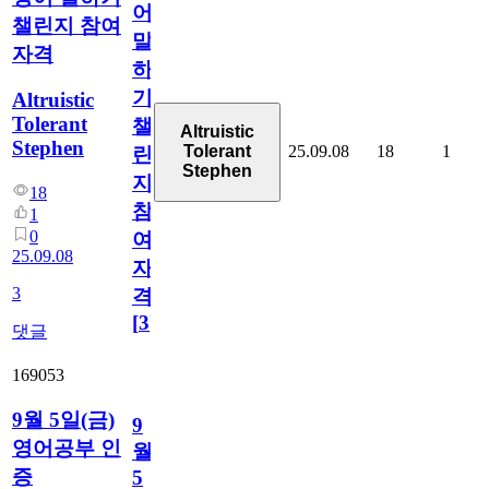
어
챌린지 참여
말
자격
하
기
Altruistic
Tolerant
챌
Altruistic
Stephen
25.09.08
18
1
Tolerant
린
Stephen
지
18
참
1
0
여
25.09.08
자
3
격
[
3
]
댓글
169053
9월 5일(금)
9
영어공부 인
월
증
5