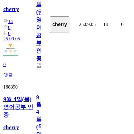
일
cherry
(금)
영
14
25.09.05
14
0
cherry
어
0
0
공
25.09.05
부
인
증
0
댓글
168890
9
9월 4일(목)
월
영어공부 인
4
증
일
(목)
cherry