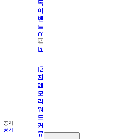
독
이
벤
트
OPEN!
[
5
]
[공
지]
메
모
리
워
드
공지
커
공지
뮤