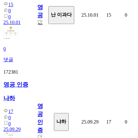
15
영
0
공
난 이과다
25.10.01
15
0
0
25.10.01
0
댓글
172381
영공 인증
냐하
영
17
공
0
인
냐하
25.09.29
17
0
0
25.09.29
증