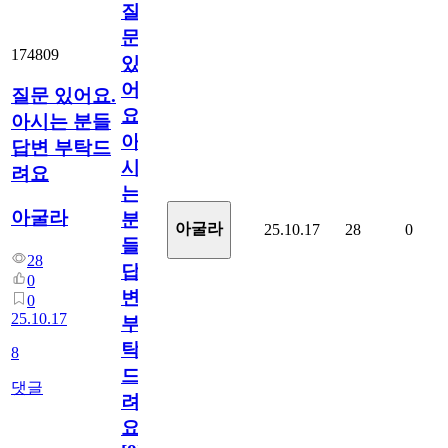
질
문
174809
있
어
질문 있어요.
요.
아시는 분들
아
답변 부탁드
시
려요
는
아굴라
분
아굴라
25.10.17
28
0
들
28
답
0
변
0
25.10.17
부
탁
8
드
댓글
려
요