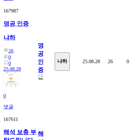
167987
영공 인증
냐하
영
26
공
0
인
냐하
25.08.28
26
0
0
25.08.28
증
0
댓글
167611
해석 보충 부
해