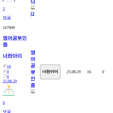
다.
2
[
2
]
댓글
167999
영어공부인
증
영
너란아이
어
공
16
부
0
너란아이
25.08.29
16
0
0
인
25.08.29
증
0
댓글