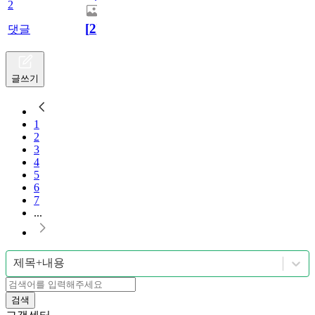
2
[
2
]
댓글
글쓰기
1
2
3
4
5
6
7
...
제목+내용
검색