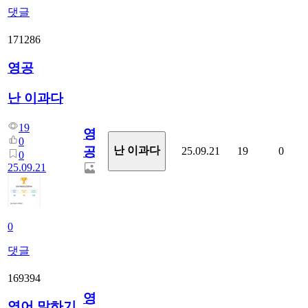
댓글
171286
영공
난 이과다
19
영
0
공
난 이과다
25.09.21
19
0
0
25.09.21
0
댓글
169394
영
영어 말하기