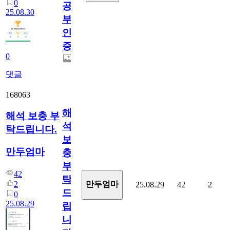
0
공
25.08.30
부
인
증
0
댓글
168063
해
해석 보충 부
석
탁드립니다.
보
만두엄마
충
부
42
탁
2
만두엄마
25.08.29
42
2
드
0
25.08.29
립
니