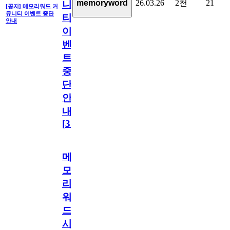
26.03.26
2천
21
memoryword
니
[공지] 메모리워드 커
뮤니티 이벤트 중단
티
안내
이
벤
트
중
단
안
내
[
31
]
메
모
리
워
드
시