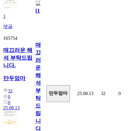
[
1
]
1
댓글
165754
매
매끄러운 해
끄
석 부탁드립
러
니다.
운
해
만두엄마
석
부
32
만두엄마
25.08.13
32
0
0
탁
0
드
25.08.13
립
니
다.