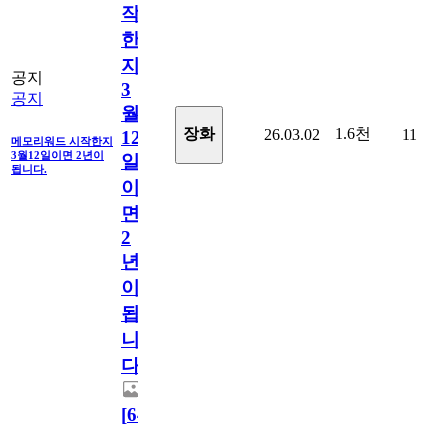
작
한
지
공지
3
공지
월
1.6천
장화
26.03.02
11
12
메모리워드 시작한지
3월12일이면 2년이
일
됩니다.
이
면
2
년
이
됩
니
다.
[
64
]