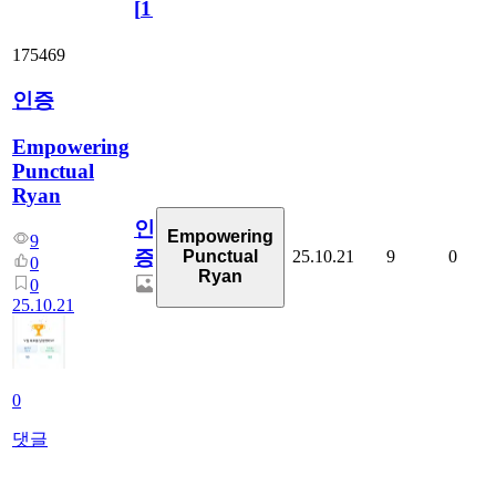
[
110
]
175469
인증
Empowering
Punctual
Ryan
인
Empowering
9
증
25.10.21
9
0
Punctual
0
Ryan
0
25.10.21
0
댓글