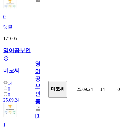
0
댓글
171605
영어공부인
증
영
미코씨
어
공
14
부
0
미코씨
25.09.24
14
0
인
0
25.09.24
증
[
1
]
1