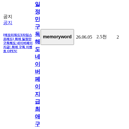
일
정
공지
만
공지
구
독
[메모리워드X타임스
2.5천
memoryword
26.06.05
2
프레드] 최애 일정만
해
구독해도 네이버페이
지급! 최애 구독 이벤
도
트 OPEN!
네
이
버
페
이
지
급!
최
애
구