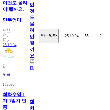
이것도 올려
이
야 될까요.
것
도
만두엄마
올
려
55
2
만두엄마
25.10.04
55
2
야
0
될
25.10.04
까
요.
7
[
7
]
댓글
173036
회화수업 1
기 3일차 인
회
증
화