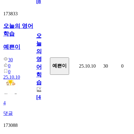
[
8
]
173833
오늘의 영어
학습
오
늘
예쁜이
의
영
30
0
예쁜이
25.10.10
30
0
어
0
학
25.10.10
습
[
4
]
4
댓글
173088