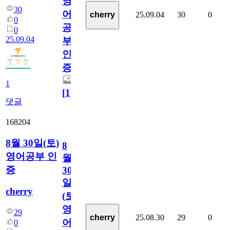
영
30
어
25.09.04
30
0
cherry
0
공
0
25.09.04
부
인
증
1
[
1
]
댓글
168204
8월 30일(토)
8
영어공부 인
월
증
30
일
cherry
(토)
영
29
25.08.30
29
0
cherry
어
0