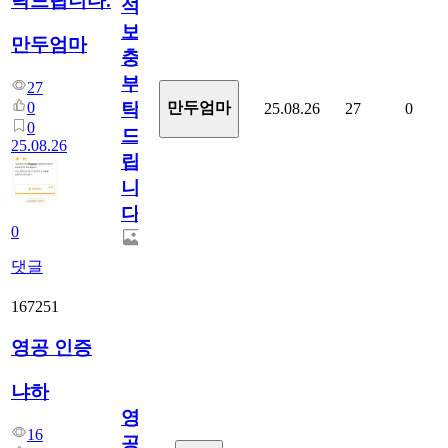
탁드립니다.
석
보
만두엄마
충
부
27
탁
0
만두엄마
25.08.26
27
0
0
드
25.08.26
립
니
다.
0
댓글
167251
영공 인증
냐하
영
16
공