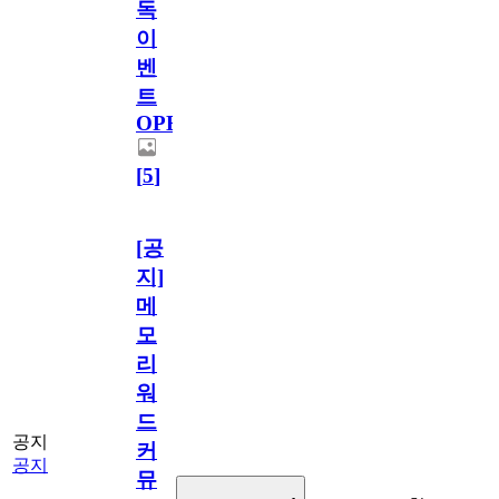
독
이
벤
트
OPEN!
[
5
]
[공
지]
메
모
리
워
드
공지
커
공지
뮤