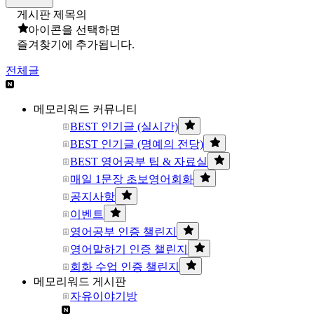
게시판 제목의
아이콘을 선택하면
즐겨찾기에 추가됩니다.
전체글
메모리워드 커뮤니티
BEST 인기글 (실시간)
BEST 인기글 (명예의 전당)
BEST 영어공부 팁 & 자료실
매일 1문장 초보영어회화
공지사항
이벤트
영어공부 인증 챌린지
영어말하기 인증 챌린지
회화 수업 인증 챌린지
메모리워드 게시판
자유이야기방