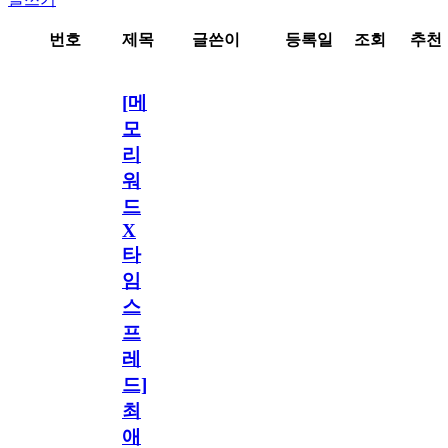
번호
제목
글쓴이
등록일
조회
추천
[메
모
리
워
드
X
타
임
스
프
레
드]
최
애