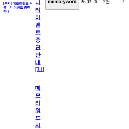
26.03.26
2천
21
memoryword
니
[공지] 메모리워드 커
뮤니티 이벤트 중단
티
안내
이
벤
트
중
단
안
내
[
31
]
메
모
리
워
드
시