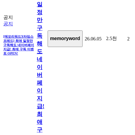
일
정
공지
만
공지
구
독
[메모리워드X타임스
2.5천
memoryword
26.06.05
2
프레드] 최애 일정만
해
구독해도 네이버페이
지급! 최애 구독 이벤
도
트 OPEN!
네
이
버
페
이
지
급!
최
애
구