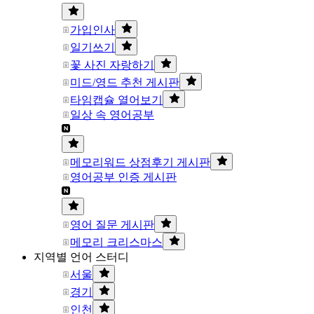
가입인사
일기쓰기
꽃 사진 자랑하기
미드/영드 추천 게시판
타임캡슐 열어보기
일상 속 영어공부
메모리워드 상점후기 게시판
영어공부 인증 게시판
영어 질문 게시판
메모리 크리스마스
지역별 언어 스터디
서울
경기
인천