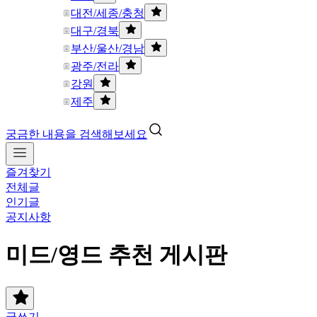
대전/세종/충청
대구/경북
부산/울산/경남
광주/전라
강원
제주
궁금한 내용을 검색해보세요
즐겨찾기
전체글
인기글
공지사항
미드/영드 추천 게시판
글쓰기