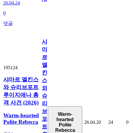
26.04.24
0
댓글
샤
마
르
엘
195124
킨
샤마르 엘킨스
스
와 슈리브포트
와
루이지애나 총
슈
격 사건 (2026)
리
브
Warm-
Warm-hearted
포
hearted
Polite Rebecca
26.04.20
24
0
Polite
트
Rebecca