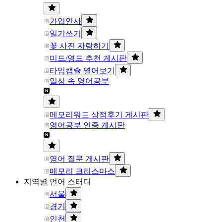
가입인사
일기쓰기
꽃 사진 자랑하기
미드/영드 추천 게시판
타임캡슐 열어보기
일상 속 영어공부
메모리워드 상점후기 게시판
영어공부 인증 게시판
영어 질문 게시판
메모리 크리스마스
지역별 언어 스터디
서울
경기
인천