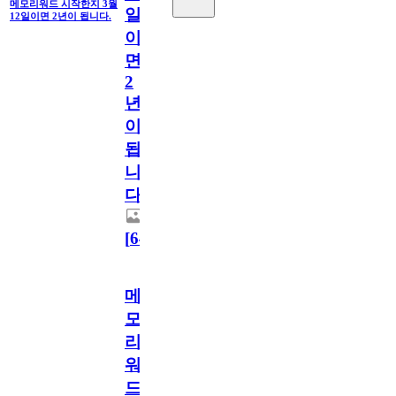
메모리워드 시작한지 3월
일
12일이면 2년이 됩니다.
이
면
2
년
이
됩
니
다.
[
64
]
메
모
리
워
드