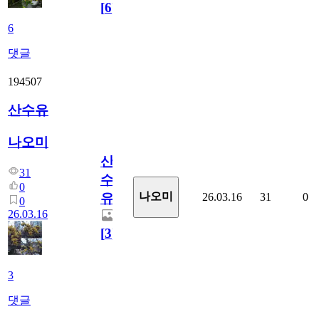
[
6
]
6
댓글
194507
산수유
나오미
산
31
수
0
나오미
26.03.16
31
0
유
0
26.03.16
[
3
]
3
댓글