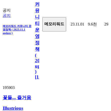
커
뮤
공지
공지
니
티
메모리워드
23.11.01
9.6천
29
메모리워드 커뮤니티 운
운
영정책 ( 2023.11.1
update )
영
정
책
(
2023.11.1
update
)
[
110
]
195903
꽃들,,, 즐거움
Illustrious