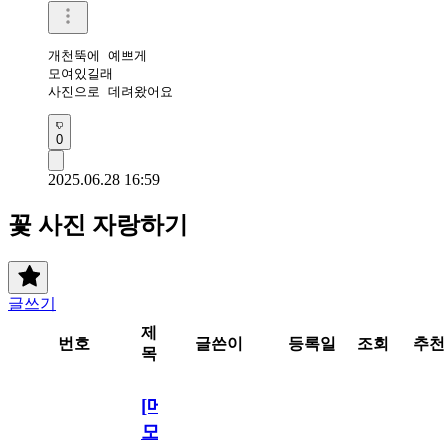
개천뚝에 예쁘게

모여있길래 

사진으로 데려왔어요
0
2025.06.28 16:59
꽃 사진 자랑하기
글쓰기
제
번호
글쓴이
등록일
조회
추천
목
[메
모