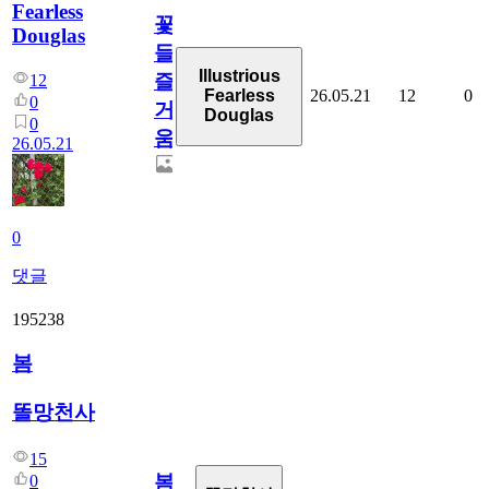
Fearless
꽃
Douglas
들,,,
Illustrious
즐
12
26.05.21
12
0
Fearless
0
거
Douglas
0
움
26.05.21
0
댓글
195238
봄
똘망천사
15
봄
0