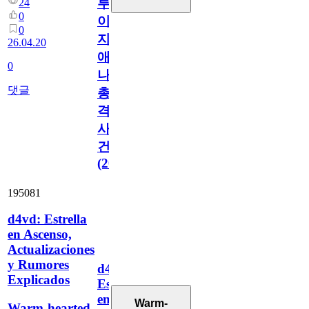
루
24
0
이
0
지
26.04.20
애
0
나
댓글
총
격
사
건
(2026)
195081
d4vd: Estrella
en Ascenso,
Actualizaciones
y Rumores
d4vd:
Explicados
Estrella
en
Warm-
Warm-hearted