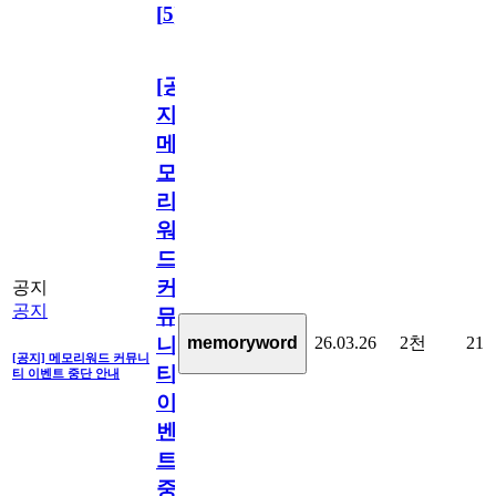
[
5
]
[공
지]
메
모
리
워
드
커
공지
공지
뮤
26.03.26
2천
21
memoryword
니
[공지] 메모리워드 커뮤니
티
티 이벤트 중단 안내
이
벤
트
중