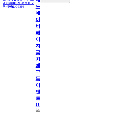
네이버페이 지급! 최애 구
도
독 이벤트 OPEN!
네
이
버
페
이
지
급!
최
애
구
독
이
벤
트
OPEN!