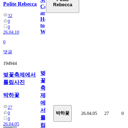
Scores,
Polite Rebecca
Rebecca
Coverage,
and
32
How
0
to
0
Watch
26.04.10
0
댓글
194944
벚
벚꽃축제에서
꽃
튤립사진
축
박하꽃
제
에
27
서
0
박하꽃
26.04.05
27
0
튤
0
26.04.05
립