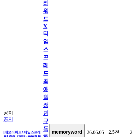
리
워
드
X
타
임
스
프
레
드]
최
애
일
정
만
공지
공지
구
독
2.5천
memoryword
26.06.05
2
[메모리워드X타임스프레
해
드] 최애 일정만 구독해도