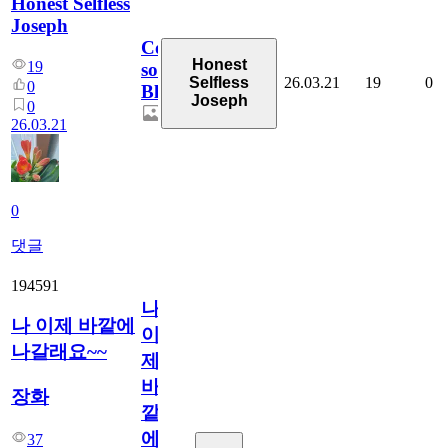
Honest Selfless
Joseph
Coming
Honest
19
soon,
26.03.21
19
0
Selfless
0
Blossoms!
Joseph
0
26.03.21
0
댓글
194591
나
나 이제 바깥에
이
나갈래요~~
제
바
장화
깥
에
37