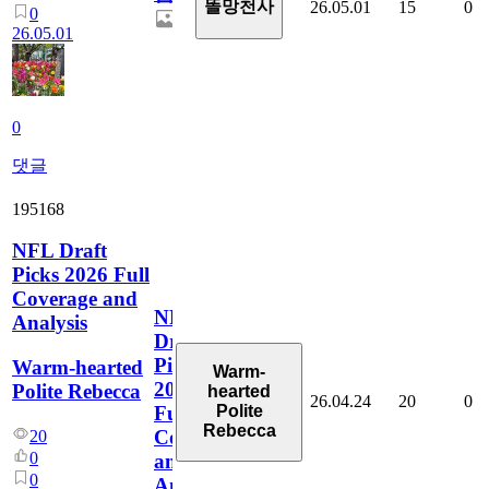
똘망천사
26.05.01
15
0
0
26.05.01
0
댓글
195168
NFL Draft
Picks 2026 Full
Coverage and
NFL
Analysis
Draft
Picks
Warm-hearted
Warm-
2026
Polite Rebecca
hearted
26.04.24
20
0
Polite
Full
Rebecca
Coverage
20
0
and
0
Analysis