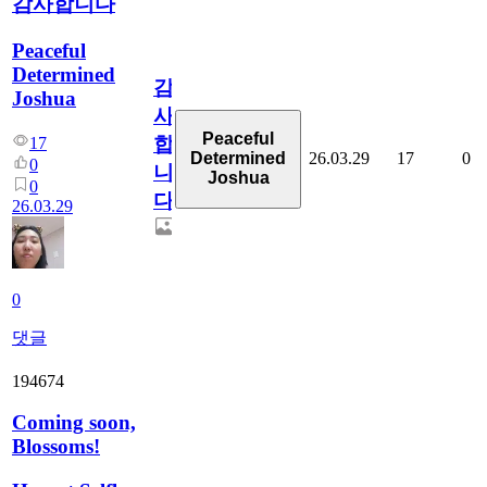
감사합니다
Peaceful
Determined
감
Joshua
사
Peaceful
합
17
26.03.29
17
0
Determined
0
니
Joshua
0
다
26.03.29
0
댓글
194674
Coming soon,
Blossoms!