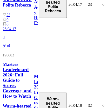
Ascenso,
hearted
26.04.17
23
0
Polite Rebecca
Polite
Actualizaciones
Rebecca
y
23
Rumores
0
Explicados
0
26.04.17
0
댓글
195003
Masters
Leaderboard
2026: Full
Masters
Guide to
Leaderboard
Scores,
2026:
Coverage, and
Full
How to Watch
Guide
Warm-
to
hearted
26.04.10
32
0
Warm-hearted
Polite