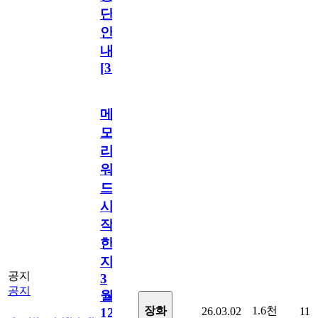
단
안
내
[
31
]
메
모
리
워
드
시
작
한
지
공지
3
공지
월
1.6천
장화
26.03.02
11
12