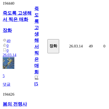
194440
죽
죽도록 고생해
도
서 찍은 매화
록
고
장화
생
해
49
0
장화
26.03.14
49
0
서
0
찍
26.03.14
은
매
화
5
[
5
]
댓글
194426
봄의 전령사