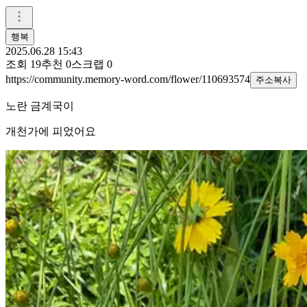
행복
2025.06.28 15:43
조회
19
추천
0
스크랩
0
https://community.memory-word.com/flower/110693574
주소복사
노란 금계국이
개천가에 피었어요