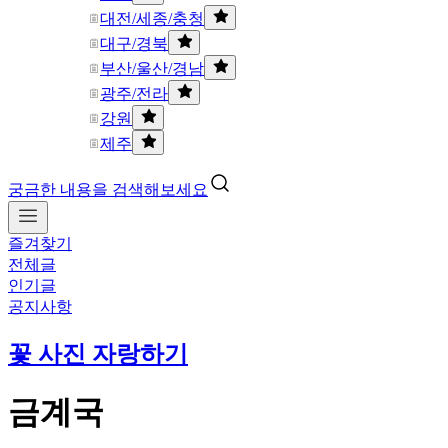
대전/세종/충청
대구/경북
부산/울산/경남
광주/전라
강원
제주
궁금한 내용을 검색해보세요
즐겨찾기
전체글
인기글
공지사항
꽃 사진 자랑하기
금계국