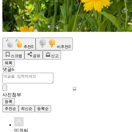
추천
0
비추천
0
스크랩
공유
신고
목록
댓글
6
사진첨부
등록
추천순
최신순
등록순
미코씨