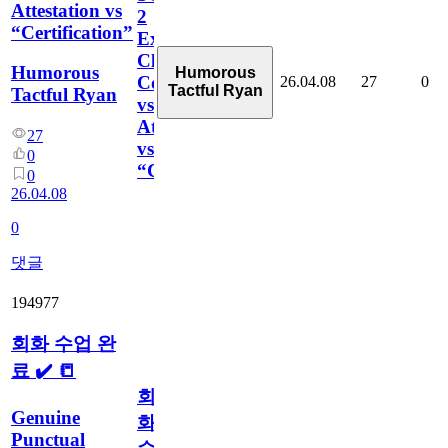
Attestation vs
2
“Certification”
Explained
Clearly:
Humorous
Humorous
Compliance
26.04.08
27
0
Tactful Ryan
Tactful Ryan
vs
Attestation
27
vs
0
“Certification”
0
26.04.08
0
댓글
194977
회화 수업 완
료 ✔️ 📒
회
Genuine
화
Punctual