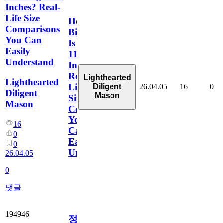
Inches? Real-
Life Size
How
Comparisons
Big
You Can
Is
Easily
11
Understand
Inches?
Real-
Lighthearted
Lighthearted
Life
26.04.05
16
0
Diligent
Diligent
Mason
Size
Mason
Comparisons
You
16
Can
0
Easily
0
Understand
26.04.05
0
댓글
194946
정