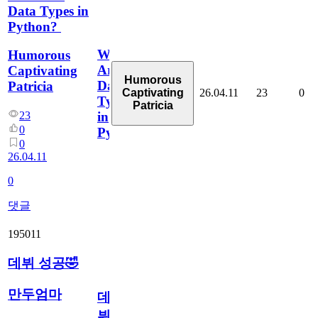
Data Types in
Python?
What
Humorous
Are
Captivating
Humorous
Data
Patricia
26.04.11
23
0
Captivating
Types
Patricia
in
23
0
Python?
0
26.04.11
0
댓글
195011
데뷔 성공🤣
만두엄마
데
뷔