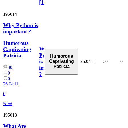
[
110
]
195014
Why Python is
important ?
Humorous
Why
Captivating
Python
Patricia
Humorous
is
26.04.11
30
0
Captivating
Patricia
important
30
0
?
0
26.04.11
0
댓글
195013
What Are