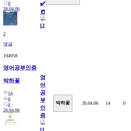
✔️
0
26.04.06
📒
[
2
]
2
댓글
194958
영어공부인증
영
박하꽃
어
공
14
0
부
박하꽃
26.04.06
14
0
0
인
26.04.06
증
[
1
]