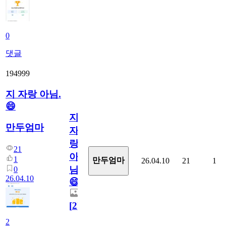
0
댓글
194999
지 자랑 아님.
😄
지
만두엄마
자
랑
21
아
1
만두엄마
26.04.10
21
1
님.
0
26.04.10
😄
[
2
]
2