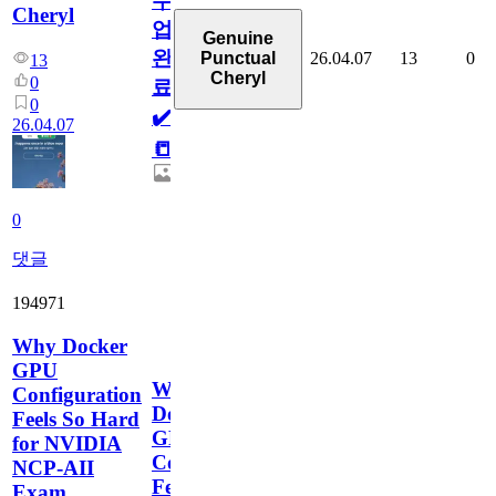
수
Cheryl
업
Genuine
완
26.04.07
13
0
Punctual
13
Cheryl
0
료
0
✔️
26.04.07
📒
0
댓글
194971
Why Docker
GPU
Why
Configuration
Docker
Feels So Hard
GPU
for NVIDIA
Configuration
NCP-AII
Feels
Exam