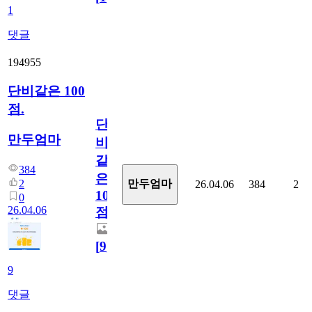
1
댓글
194955
단비같은 100
점.
단
만두엄마
비
같
384
은
2
만두엄마
26.04.06
384
2
100
0
26.04.06
점.
[
9
]
9
댓글