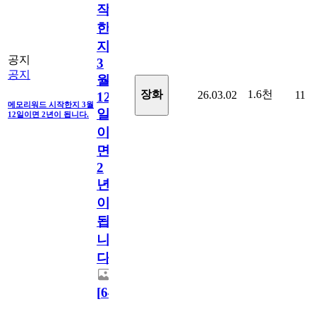
작
한
지
공지
3
공지
월
1.6천
장화
26.03.02
11
12
메모리워드 시작한지 3월
일
12일이면 2년이 됩니다.
이
면
2
년
이
됩
니
다.
[
64
]