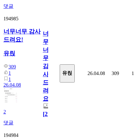
댓글
194985
너무너무 감사
너
드려요!
무
너
유릱
무
감
309
1
유릱
26.04.08
309
1
사
1
드
26.04.08
려
요!
2
[
2
]
댓글
194984