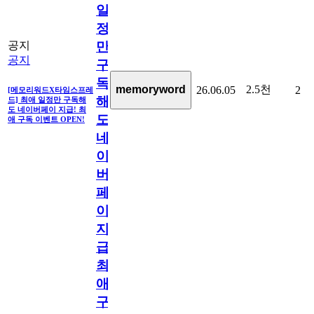
일
정
만
공지
공지
구
독
2.5천
memoryword
26.06.05
2
[메모리워드X타임스프레
해
드] 최애 일정만 구독해
도 네이버페이 지급! 최
도
애 구독 이벤트 OPEN!
네
이
버
페
이
지
급!
최
애
구