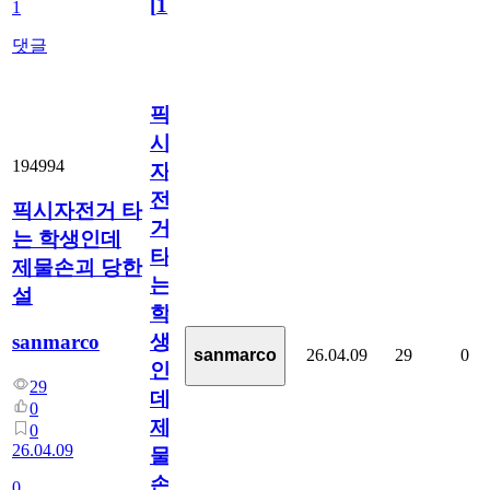
[
1
]
1
댓글
픽
시
194994
자
전
픽시자전거 타
거
는 학생인데
타
제물손괴 당한
는
설
학
생
sanmarco
26.04.09
29
0
sanmarco
인
29
데
0
제
0
26.04.09
물
손
0