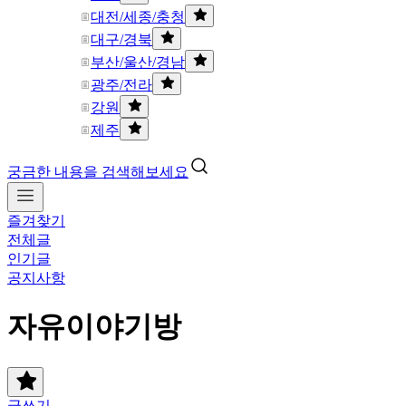
대전/세종/충청
대구/경북
부산/울산/경남
광주/전라
강원
제주
궁금한 내용을 검색해보세요
즐겨찾기
전체글
인기글
공지사항
자유이야기방
글쓰기