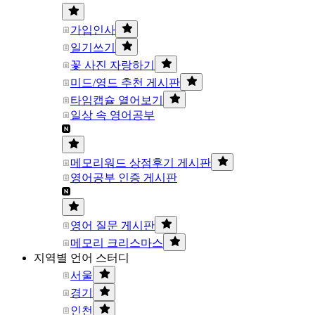
가입인사
일기쓰기
꽃 사진 자랑하기
미드/영드 추천 게시판
타임캡슐 열어보기
일상 속 영어공부
메모리워드 상점후기 게시판
영어공부 인증 게시판
영어 질문 게시판
메모리 크리스마스
지역별 언어 스터디
서울
경기
인천