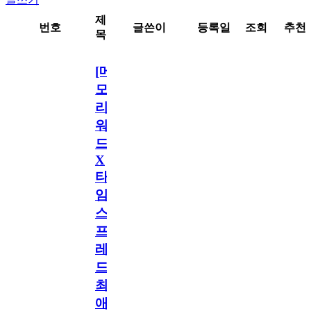
제
번호
글쓴이
등록일
조회
추천
목
[메
모
리
워
드
X
타
임
스
프
레
드]
최
애