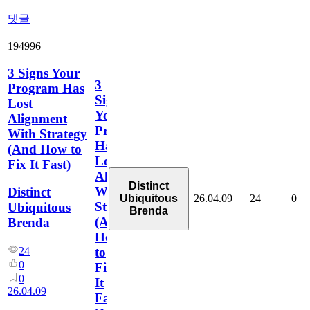
댓글
194996
3 Signs Your
3
Program Has
Signs
Lost
Your
Alignment
Program
With Strategy
Has
(And How to
Lost
Fix It Fast)
Alignment
Distinct
With
Distinct
26.04.09
24
0
Ubiquitous
Strategy
Ubiquitous
Brenda
(And
Brenda
How
to
24
0
Fix
0
It
26.04.09
Fast)