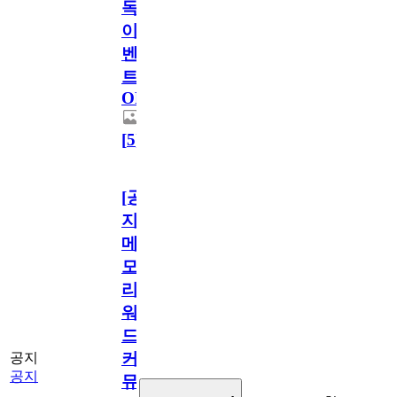
독
이
벤
트
OPEN!
[
5
]
[공
지]
메
모
리
워
드
커
공지
공지
뮤