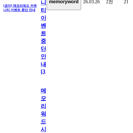
26.03.26
2천
21
memoryword
니
[공지] 메모리워드 커뮤
티
니티 이벤트 중단 안내
이
벤
트
중
단
안
내
[
31
]
메
모
리
워
드
시