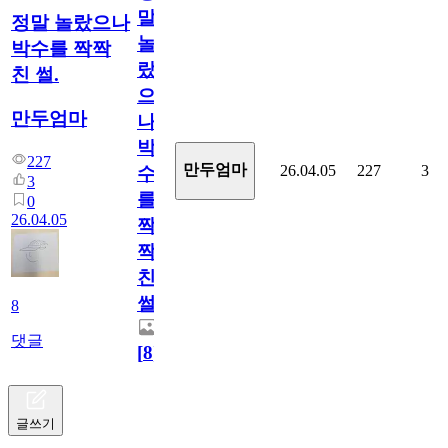
말
정말 놀랐으나
놀
박수를 짝짝
랐
친 썰.
으
만두엄마
나
박
227
만두엄마
26.04.05
227
3
수
3
를
0
26.04.05
짝
짝
친
썰.
8
댓글
[
8
]
글쓰기