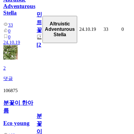
Adventurous
Stella
민
트
Altruistic
33
24.10.19
33
0
Adventurous
꽃
0
Stella
0
24.10.19
[
2
]
2
댓글
106875
분꽃이 한아
름
분
Eco young
꽃
이