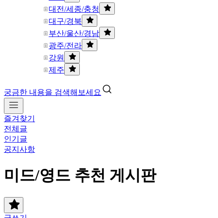
대전/세종/충청
대구/경북
부산/울산/경남
광주/전라
강원
제주
궁금한 내용을 검색해보세요
즐겨찾기
전체글
인기글
공지사항
미드/영드 추천 게시판
글쓰기