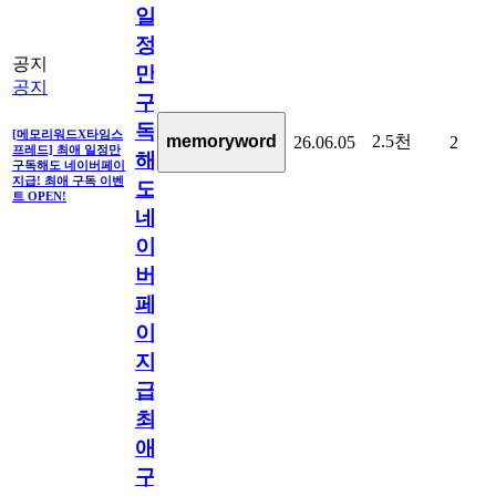
일
정
공지
만
공지
구
독
[메모리워드X타임스
2.5천
memoryword
26.06.05
2
프레드] 최애 일정만
해
구독해도 네이버페이
지급! 최애 구독 이벤
도
트 OPEN!
네
이
버
페
이
지
급!
최
애
구