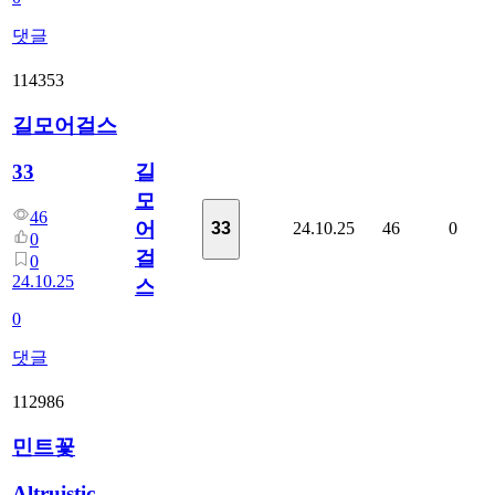
댓글
114353
길모어걸스
길
33
모
46
어
24.10.25
46
0
33
0
걸
0
24.10.25
스
0
댓글
112986
민트꽃
Altruistic