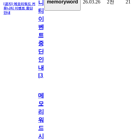
26.03.26
2천
21
memoryword
니
[공지] 메모리워드 커
뮤니티 이벤트 중단
티
안내
이
벤
트
중
단
안
내
[
31
]
메
모
리
워
드
시