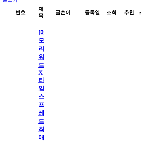
제
번호
글쓴이
등록일
조회
추천
목
[메
모
리
워
드
X
타
임
스
프
레
드]
최
애