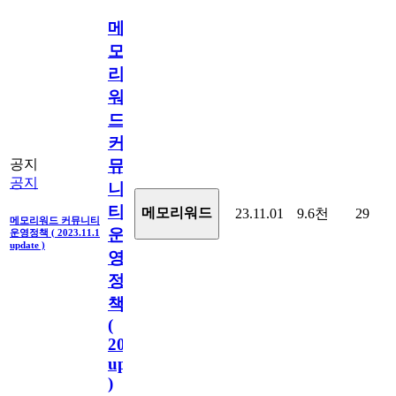
메
모
리
워
드
커
뮤
공지
공지
니
티
메모리워드
23.11.01
9.6천
29
메모리워드 커뮤니티
운
운영정책 ( 2023.11.1
update )
영
정
책
(
2023.11.1
update
)