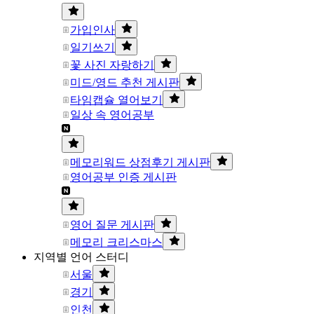
가입인사
일기쓰기
꽃 사진 자랑하기
미드/영드 추천 게시판
타임캡슐 열어보기
일상 속 영어공부
메모리워드 상점후기 게시판
영어공부 인증 게시판
영어 질문 게시판
메모리 크리스마스
지역별 언어 스터디
서울
경기
인천