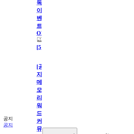
독
이
벤
트
OPEN!
[
5
]
[공
지]
메
모
리
워
드
공지
커
공지
뮤