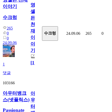
영
이야기
셸
수크렁
든
천
265
재
0
수크렁
24.09.06
265
0
이
0
24.09.06
야
기
[
1
]
1
댓글
103166
아우터뱅크
아
스(넷플릭스)
우
터
Passionate