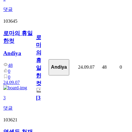
댓글
103645
로마의 휴일
로
한컷
마
의
Andiya
휴
48
24.09.07
48
0
Andiya
일
0
한
0
24.09.07
컷
[
3
]
3
댓글
103621
영셸든 천재