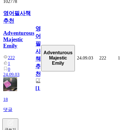
102778
영어필사책
추천
영
Adventurous
어
Majestic
필
Emily
사
Adventurous
222
24.09.03
222
1
Majestic
책
Emily
1
추
0
천
24.09.03
[
18
]
18
댓글
글쓰기