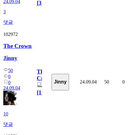
24.09.04
[
3
]
3
댓글
102972
The Crown
Jinny
50
The
0
Crown
24.09.04
50
0
Jinny
0
24.09.04
[
10
]
10
댓글