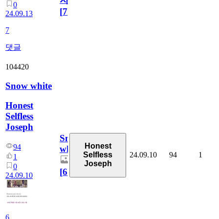
0
[
7
]
24.09.13
7
댓글
104420
Snow white
Honest
Selfless
Joseph
Snow
Honest
94
white
24.09.10
94
1
Selfless
1
Joseph
0
[
6
]
24.09.10
6