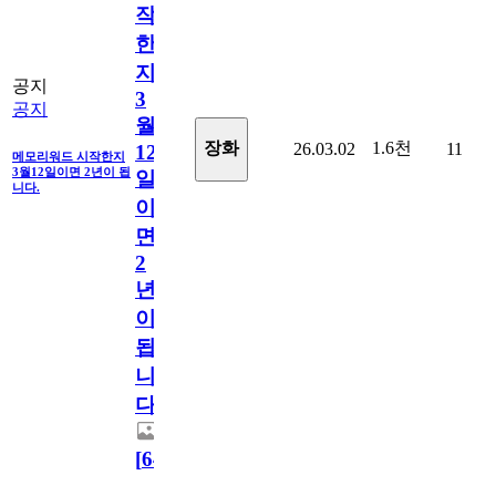
작
한
지
공지
3
공지
월
1.6천
장화
26.03.02
11
12
메모리워드 시작한지
3월12일이면 2년이 됩
일
니다.
이
면
2
년
이
됩
니
다.
[
64
]